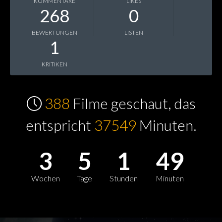
KOMMENTARE
LIKES
268
0
BEWERTUNGEN
LISTEN
1
KRITIKEN
388
Filme geschaut, das
entspricht
37549
Minuten.
3
5
1
49
Wochen
Tage
Stunden
Minuten