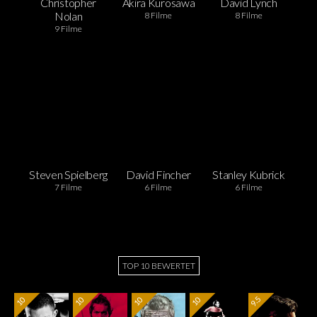
Christopher
Akira Kurosawa
David Lynch
Nolan
8 Filme
8 Filme
9 Filme
Steven Spielberg
David Fincher
Stanley Kubrick
7 Filme
6 Filme
6 Filme
TOP 10 BEWERTET
9.5
10
10
10
10