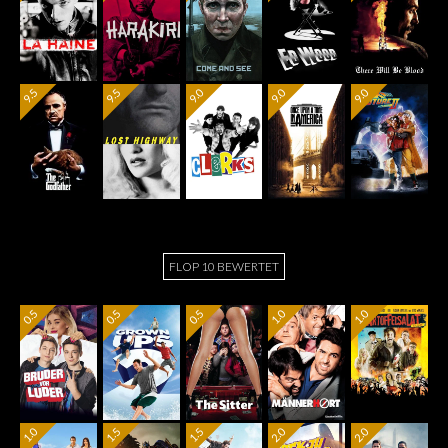
9.5
9.5
9.0
9.0
9.0
FLOP 10 BEWERTET
0.5
0.5
0.5
1.0
1.0
1.0
1.5
1.5
2.0
2.0