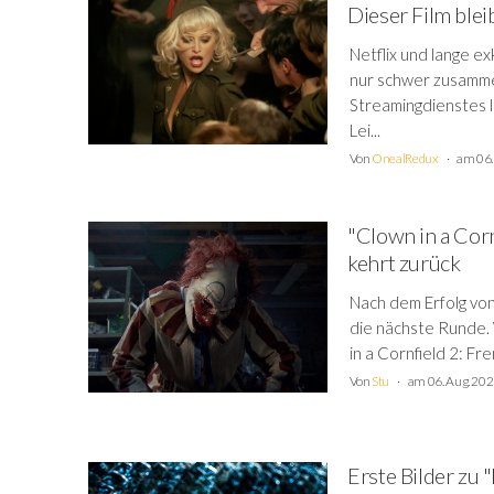
Dieser Film blei
Netflix und lange e
nur schwer zusamme
Streamingdienstes l
Lei...
Von
OnealRedux
am 06.
"Clown in a Cornf
kehrt zurück
Nach dem Erfolg von
die nächste Runde. 
in a Cornfield 2: Fr
Von
Stu
am 06. Aug. 20
Erste Bilder zu