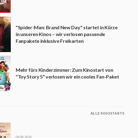
"Spider-Man: Brand New Day" startet in Kürze
in unseren Kinos – wir verlosen passende
Fanpakete inklusive Freikarten
Mehr fürs Kinderzimmer: Zum Kinostart von
"Toy Story 5" verlosen wir ein cooles Fan-Paket
ALLE KINOSTARTS
06.08.2026