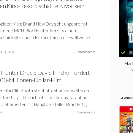
en Kino-Rekord schaffte zuvor kein
Spider-Man: Brand New Day geht ungebremst
r neue MCU-Blockbuster bereits einen
art hinlegte und in Rekordtempo die weltweite
 Aug. 2026
2 Kommentare
Har
S
ff unter Druck: David Fincher fordert
00-Millionen-Dollar-Film
r Film Cliff Booth steht offenbar vor weiteren
he Playlist berichtet, sind für das Tarantino-
GEWINNS
 Dreharbeiten mit Hauptdarsteller Brad Pitt g...
26
5 Kommentare