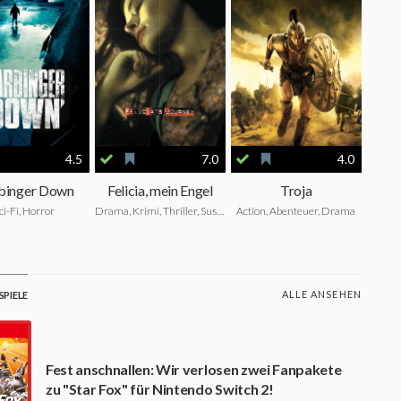
4.5
7.0
4.0
binger Down
Felicia, mein Engel
Troja
ci-Fi, Horror
Drama, Krimi, Thriller, Suspense
Action, Abenteuer, Drama
ALLE ANSEHEN
PIELE
Fest anschnallen: Wir verlosen zwei Fanpakete
zu "Star Fox" für Nintendo Switch 2!