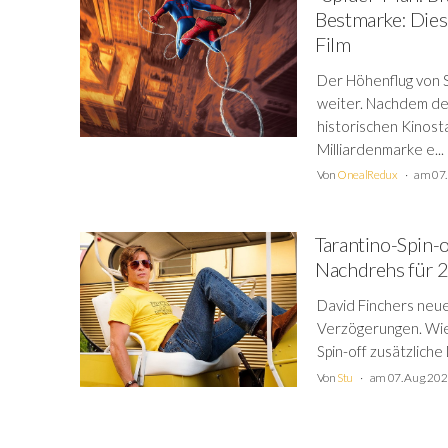
Bestmarke: Dies
Film
Der Höhenflug von 
weiter. Nachdem de
historischen Kinost
Milliardenmarke e...
Von
OnealRedux
am 07.
Tarantino-Spin-o
Nachdrehs für 2
David Finchers neue
Verzögerungen. Wie T
Spin-off zusätzliche
Von
Stu
am 07. Aug. 20