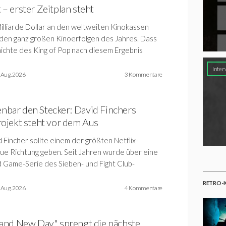
it – erster Zeitplan steht
Milliarde Dollar an den weltweiten Kinokassen
den ganz großen Kinoerfolgen des Jahres. Dass
ichte des King of Pop nach diesem Ergebnis
Inter
 Aug. 2026
3 Kommentare
fenbar den Stecker: David Finchers
ojekt steht vor dem Aus
Fincher sollte einem der größten Netflix-
e Richtung geben. Seit Jahren wurde über eine
 Game-Serie des Sieben- und Fight Club-
RETRO-K
 Aug. 2026
4 Kommentare
and New Day" sprengt die nächste