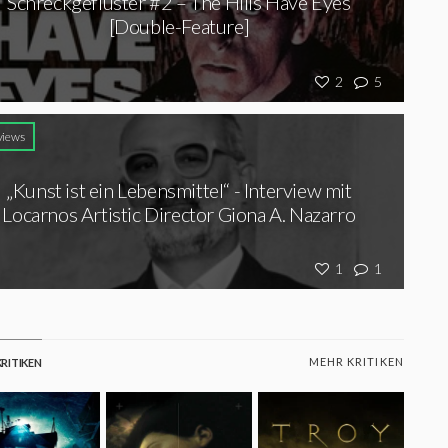
Schreckgeflüster #2 – The Hills Have Eyes
[Double-Feature]
2
5
views
„Kunst ist ein Lebensmittel“ - Interview mit
Locarnos Artistic Director Giona A. Nazarro
1
1
MEHR KRITIKEN
RITIKEN