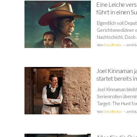
Eine Leiche vers
führt in einen 
Eigentlich soll Dep
Gerichtsmediziner e
Nachtschicht. Doch a
Von
OnealRedux
am 06.
Joel Kinnaman j
startet bereits 
Joel Kinnaman bleib
Serienrollen überni
Target: The Hunt fo
Von
OnealRedux
am 06.