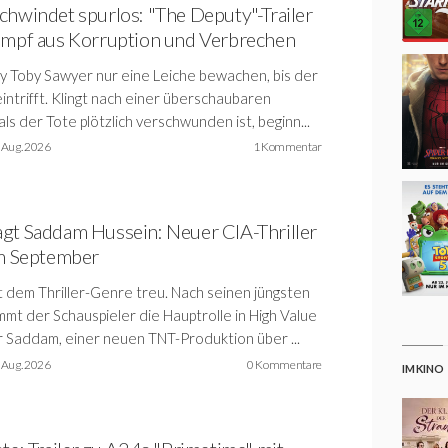
chwindet spurlos: "The Deputy"-Trailer
Sumpf aus Korruption und Verbrechen
uty Toby Sawyer nur eine Leiche bewachen, bis der
intrifft. Klingt nach einer überschaubaren
ls der Tote plötzlich verschwunden ist, beginn...
 Aug. 2026
1 Kommentar
agt Saddam Hussein: Neuer CIA-Thriller
im September
t dem Thriller-Genre treu. Nach seinen jüngsten
mmt der Schauspieler die Hauptrolle in High Value
r Saddam, einer neuen TNT-Produktion über ...
 Aug. 2026
0 Kommentare
IM KINO