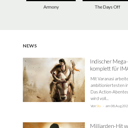
Armony
The Days Off
NEWS
Indischer Mega
komplett für IM
Mit Varanasi arbeite
ambitioniertesten i
Das Action-Abenteu
wird voll...
Von
Stu
am 08. Aug. 20
Milliarden-Hit w