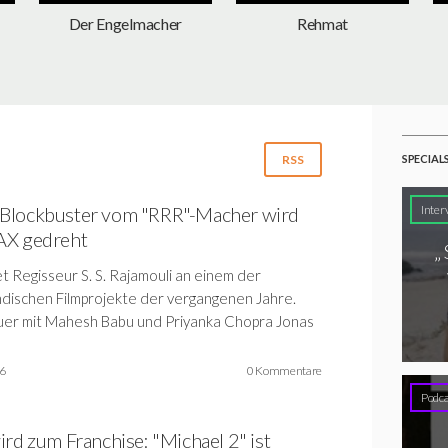
Der Engelmacher
Rehmat
SPECIAL
RSS
-Blockbuster vom "RRR"-Macher wird
Inter
AX gedreht
„
t Regisseur S. S. Rajamouli an einem der
ndischen Filmprojekte der vergangenen Jahre.
er mit Mahesh Babu und Priyanka Chopra Jonas
26
0 Kommentare
Podca
ird zum Franchise: "Michael 2" ist