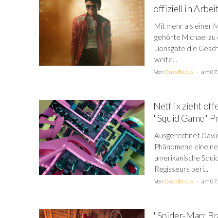
offiziell in Arbe
Mit mehr als einer 
gehörte Michael zu 
Lionsgate die Gesch
weite...
Von
OnealRedux
am 07.
Netflix zieht of
"Squid Game"-Pr
Ausgerechnet David 
Phänomene eine neu
amerikanische Squid
Regisseurs beri...
Von
OnealRedux
am 07.
"Spider-Man: Br