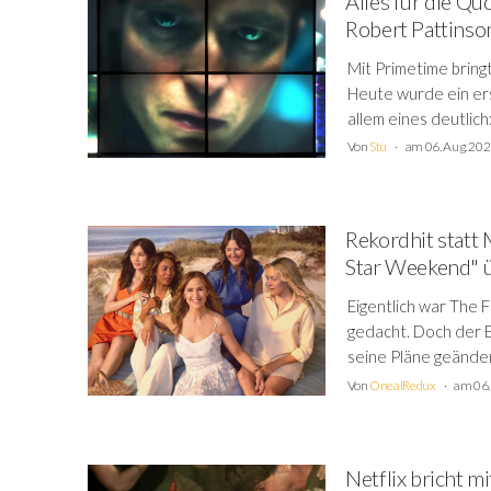
Alles für die Qu
Robert Pattinson
Mit Primetime bringt
Heute wurde ein ers
allem eines deutlich
Von
Stu
am 06. Aug. 20
Rekordhit statt 
Star Weekend" ü
Eigentlich war The 
gedacht. Doch der Er
seine Pläne geändert
Von
OnealRedux
am 06.
Netflix bricht m