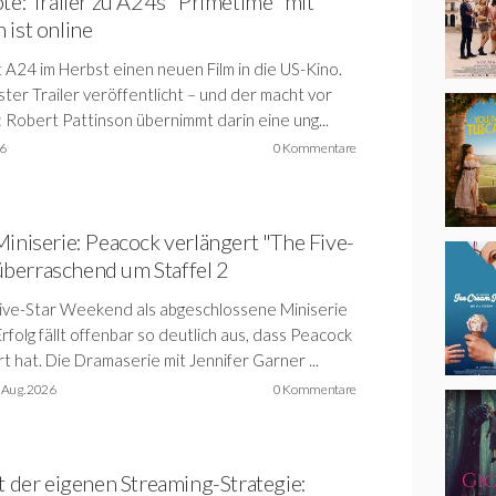
ote: Trailer zu A24s "Primetime" mit
 ist online
 A24 im Herbst einen neuen Film in die US-Kino.
ter Trailer veröffentlicht – und der macht vor
: Robert Pattinson übernimmt darin eine ung...
26
0 Kommentare
Miniserie: Peacock verlängert "The Five-
berraschend um Staffel 2
Five-Star Weekend als abgeschlossene Miniserie
folg fällt offenbar so deutlich aus, dass Peacock
 hat. Die Dramaserie mit Jennifer Garner ...
 Aug. 2026
0 Kommentare
it der eigenen Streaming-Strategie: