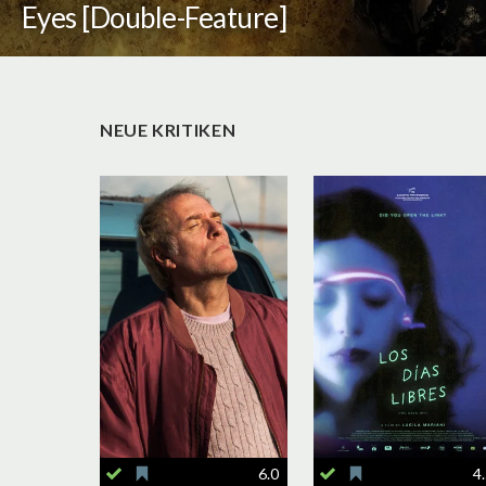
Eyes [Double-Feature]
NEUE KRITIKEN
6.0
4