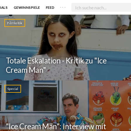
. . .
IALS
GEWINNSPIELE
FEED
Filmkritik
Totale Eskalation - Kritik zu "Ice
Cream Man"
Special
"Ice Cream Man": Interview mit