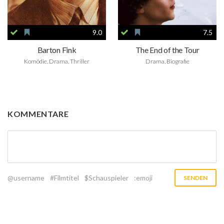
9.0
7.5
Barton Fink
The End of the Tour
Komödie, Drama, Thriller
Drama, Biografie
KOMMENTARE
@username
#Filmtitel
$Schauspieler
:emoji