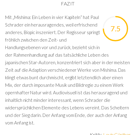
FAZIT
Mit „Mishima: Ein Leben in vier Kapiteln“ hat Paul
Schrader ein herausragendes, weil erfrischend
7.5
anderes, Biopic inszeniert. Der Regisseur springt
fröhlich zwischen den Zeit- und
Handlungsebenen vor und zurück, bezieht sich in
der Rahmenhandlung auf das tatsächliche Leben des
japanischen Star-Autoren, konzentriert sich aber in der meisten
Zeit auf die Adaption verschiedener Werke von Mishima. Das
klingt etwas bunt durchmischt, ergibt letztendlich aber einen
Mix, der durch imposante Musik und Bildregie zu einem Werk
opernhafter Natur wird. Audiovisuell ist das herausragend und
inhaltlich nicht minder interessant, wenn Schrader die
widersprüchlichen Elemente des Lebens vereint. Das Scheitern
und der Sieg darin. Der Anfang vom Ende, der auch der Anfang
vom Anfang ist.
Kritik:
Levin Günther