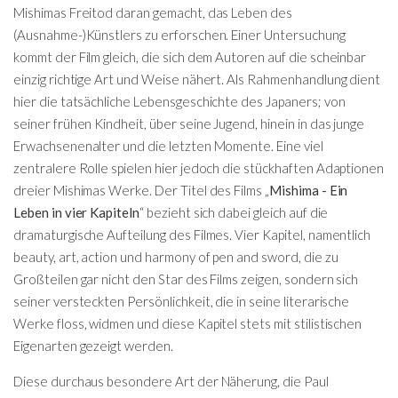
Mishimas Freitod daran gemacht, das Leben des
(Ausnahme-)Künstlers zu erforschen. Einer Untersuchung
kommt der Film gleich, die sich dem Autoren auf die scheinbar
einzig richtige Art und Weise nähert. Als Rahmenhandlung dient
hier die tatsächliche Lebensgeschichte des Japaners; von
seiner frühen Kindheit, über seine Jugend, hinein in das junge
Erwachsenenalter und die letzten Momente. Eine viel
zentralere Rolle spielen hier jedoch die stückhaften Adaptionen
dreier Mishimas Werke. Der Titel des Films „
Mishima - Ein
Leben in vier Kapiteln
“ bezieht sich dabei gleich auf die
dramaturgische Aufteilung des Filmes. Vier Kapitel, namentlich
beauty, art, action und harmony of pen and sword, die zu
Großteilen gar nicht den Star des Films zeigen, sondern sich
seiner versteckten Persönlichkeit, die in seine literarische
Werke floss, widmen und diese Kapitel stets mit stilistischen
Eigenarten gezeigt werden.
Diese durchaus besondere Art der Näherung, die Paul