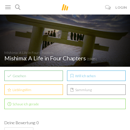
LOGIN
Mishima: A Life in Four Chapters
Mishima: A Life in Four Chapters
(1985)
Gesehen
Will ich sehen
Lieblingsfilm
Sammlung
Schaue ich gerade
Deine Bewertung: 0