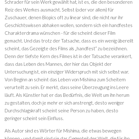
Schrader für sein Werk gewählt hat, ist es, die den besonderen
Reiz des Werkes ausmacht. Selbst (oder vor allem) für
Zuschauer, denen Biopics oft zu linear sind, die nicht nur ihr
Geschichtswissen abhaken wollen, sondern sich ein handfestes
Charakterdrama wünschen - für die scheint dieser Film
gemacht. Und das trotz der Tatsache, dass es ein wenig übereilt
scheint, das Gezeigte des Films als „handfest“ zu bezeichnen.
Denn der tiefste Kern des Filmes ist in der Tatsache verankert,
dass das Leben des Mannes, der hier das Objekt der
Untersuchung ist, ein einziger Widerspruch mit sich selbst war.
Von Beginn an scheint das Leben von Mishima zum Scheitern
verurteilt zu sein. Er merkt, dass seine Überzeugung ins Leere
läuft. Als Künstler hat er das Bedürfnis, die Welt um ihn herum
zu gestalten, doch je mehr er sich anstrengt, desto weniger
Durchschlagskraft scheint seine Person zu haben, desto
geringer scheint sein Einfluss.
Als Autor sind es Wörter für Mishima, die etwas bewegen
können - und damit sind sie das Gegenteil der Welt, die für ihn