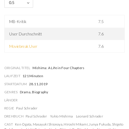
0.5
MB-Kritik
7.5
User Durchschnitt
7.6
Moviebreak User
7.6
ORIGINAL TITEL
Mishima: A Life in Four Chapters
LAUFZEIT
121 Minuten
STARTDATUM
28.11.2019
GENRES
Drama, Biography
LÄNDER
REGIE
Paul Schrader
DREHBUCH
Paul Schrader
Yukio Mishima
Leonard Schrader
CAST
Ken Ogata
,
Masayuki Shionoya
,
Hiroshi Mikami
,
Junya Fukuda
,
Shigeto