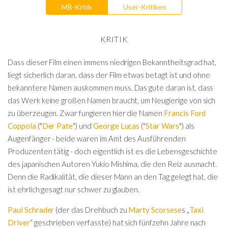
MB-Kritik
User-Kritiken
KRITIK
Dass dieser Film einen immens niedrigen Bekanntheitsgrad hat,
liegt sicherlich daran, dass der Film etwas betagt ist und ohne
bekanntere Namen auskommen muss. Das gute daran ist, dass
das Werk keine großen Namen braucht, um Neugierige von sich
zu überzeugen. Zwar fungieren hier die Namen
Francis Ford
Coppola
("
Der Pate
") und
George Lucas
("
Star Wars
") als
Augenfänger - beide waren im Amt des Ausführenden
Produzenten tätig - doch eigentlich ist es die Lebensgeschichte
des japanischen Autoren Yukio Mishima, die den Reiz ausmacht.
Denn die Radikalität, die dieser Mann an den Tag gelegt hat, die
ist ehrlich gesagt nur schwer zu glauben.
Paul Schrader
(der das Drehbuch zu
Marty Scorsese
s „
Taxi
Driver
“ geschrieben verfasste) hat sich fünfzehn Jahre nach