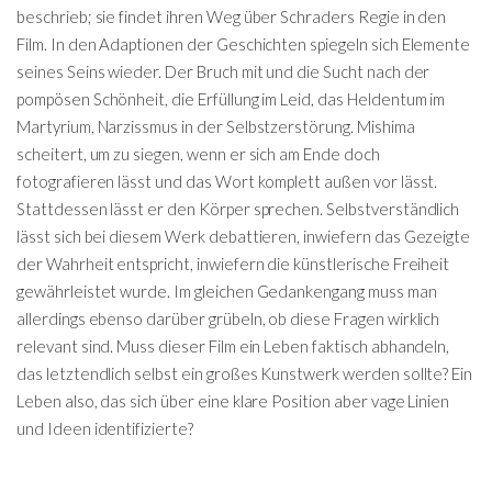
beschrieb; sie findet ihren Weg über Schraders Regie in den
Film. In den Adaptionen der Geschichten spiegeln sich Elemente
seines Seins wieder. Der Bruch mit und die Sucht nach der
pompösen Schönheit, die Erfüllung im Leid, das Heldentum im
Martyrium, Narzissmus in der Selbstzerstörung. Mishima
scheitert, um zu siegen, wenn er sich am Ende doch
fotografieren lässt und das Wort komplett außen vor lässt.
Stattdessen lässt er den Körper sprechen. Selbstverständlich
lässt sich bei diesem Werk debattieren, inwiefern das Gezeigte
der Wahrheit entspricht, inwiefern die künstlerische Freiheit
gewährleistet wurde. Im gleichen Gedankengang muss man
allerdings ebenso darüber grübeln, ob diese Fragen wirklich
relevant sind. Muss dieser Film ein Leben faktisch abhandeln,
das letztendlich selbst ein großes Kunstwerk werden sollte? Ein
Leben also, das sich über eine klare Position aber vage Linien
und Ideen identifizierte?