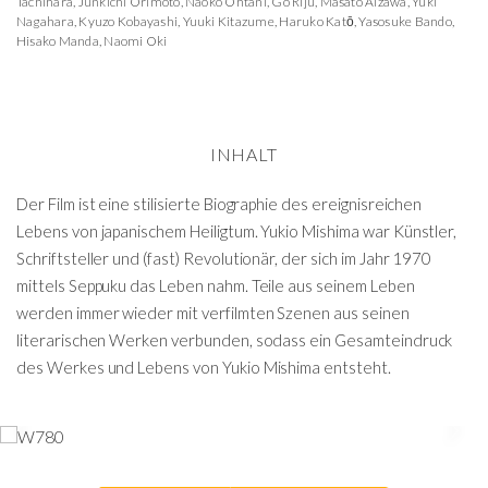
Tachihara
,
Junkichi Orimoto
,
Naoko Ohtani
,
Go Riju
,
Masato Aizawa
,
Yuki
Nagahara
,
Kyuzo Kobayashi
,
Yuuki Kitazume
,
Haruko Katō
,
Yasosuke Bando
,
Hisako Manda
,
Naomi Oki
INHALT
Der Film ist eine stilisierte Biographie des ereignisreichen
Lebens von japanischem Heiligtum. Yukio Mishima war Künstler,
Schriftsteller und (fast) Revolutionär, der sich im Jahr 1970
mittels Seppuku das Leben nahm. Teile aus seinem Leben
werden immer wieder mit verfilmten Szenen aus seinen
literarischen Werken verbunden, sodass ein Gesamteindruck
des Werkes und Lebens von Yukio Mishima entsteht.