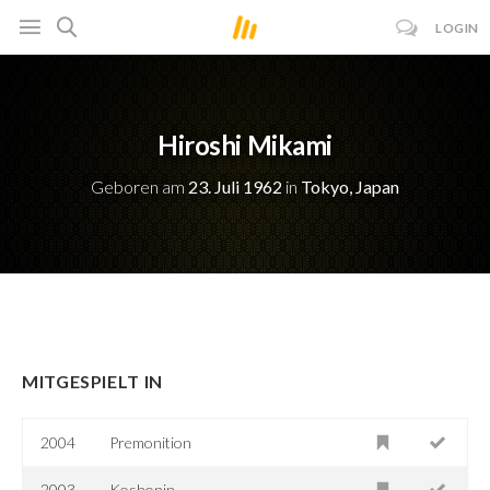
LOGIN
Hiroshi Mikami
Geboren am
23. Juli 1962
in
Tokyo, Japan
MITGESPIELT IN
2004
Premonition
2003
Koshonin