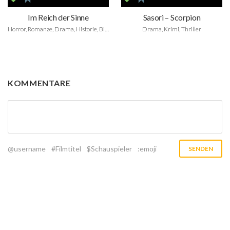
Im Reich der Sinne
Sasori – Scorpion
Horror, Romanze, Drama, Historie, Biografie
Drama, Krimi, Thriller
KOMMENTARE
@username
#Filmtitel
$Schauspieler
:emoji