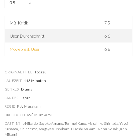
0.5
MB-Kritik
7.5
User Durchschnitt
6.6
Moviebreak User
6.6
ORIGINAL TITEL
Topâzu
LAUFZEIT
113 Minuten
GENRES
Drama
LÄNDER
Japan
REGIE
Ryū Murakami
DREHBUCH
Ryū Murakami
CAST
Miho Nikaido
,
Sayoko Amano
,
Tenmei Kano
,
Masahiko Shimada
,
Yayoi
Kusama
,
Chie Sema
,
Magayasu Ishihara
,
Hiroshi Mikami
,
Nami Nosaki
,
Kan
Mikami