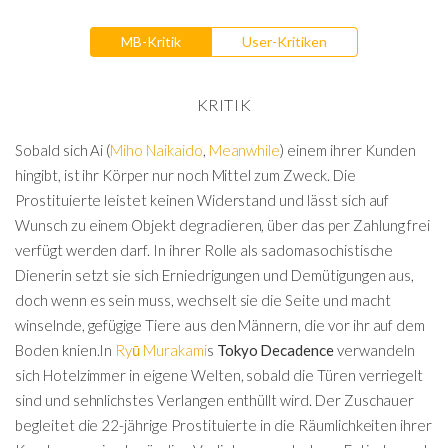
MB-Kritik
User-Kritiken
KRITIK
Sobald sich Ai (
Miho Naikaido
,
Meanwhile
) einem ihrer Kunden
hingibt, ist ihr Körper nur noch Mittel zum Zweck. Die
Prostituierte leistet keinen Widerstand und lässt sich auf
Wunsch zu einem Objekt degradieren, über das per Zahlung frei
verfügt werden darf. In ihrer Rolle als sadomasochistische
Dienerin setzt sie sich Erniedrigungen und Demütigungen aus,
doch wenn es sein muss, wechselt sie die Seite und macht
winselnde, gefügige Tiere aus den Männern, die vor ihr auf dem
Boden knien.In
Ry
ū
Murakami
s
Tokyo Decadence
verwandeln
sich Hotelzimmer in eigene Welten, sobald die Türen verriegelt
sind und sehnlichstes Verlangen enthüllt wird. Der Zuschauer
begleitet die 22-jährige Prostituierte in die Räumlichkeiten ihrer