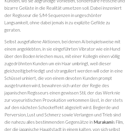
Kunden, wo sie abgründige Vorlieben, sonderbare Fetische und
bizarre Gelüste in die Realität umsetzen soll. Dabei inszeniert
der Regisseur die S/M-Sequenzen in ungeschönter
Langsamkeit, ohne dabei jemals in zu explizite Gefilde zu
geraten.
Selbst ausgefallene Aktionen, bei denen Ai beispielsweise mit
einem angeklebten, in sie eingeführten Vibrator wie ein Hund
über den Boden kriechen muss, mit einer Kollegin einen völlig
zugedröhnten Kunden um ein Haar umbringt, weil dieser
gleichzeitig befriedigt und stranguliert werden will oder in eine
Schüssel uriniert, die von einem devoten Kunden prompt
ausgetrunken wird, bewahren sich unter der Regie des
japanischen Regisseurs einen gewissen Stil, der das Werk nie
zur voyeuristischen Provokation verkommen lässt, in der stets
auf den nächsten Schockeffekt abgezielt wird. Begierde und
Perversion, Lust und Schmerz sowie Verlangen und Trieb sind
die nahezu alles bestimmenden Gegensätze in
Murakami
s Film,
der die japanische Hauptstadt in einem kalten, von sich selbst