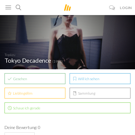
LOGIN
Topâzu
Tokyo Decadence
(1992)
Gesehen
Will ich sehen
Lieblingsfilm
Sammlung
Schaue ich gerade
Deine Bewertung: 0