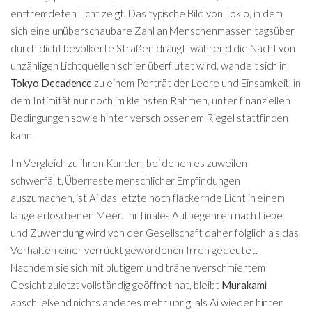
entfremdeten Licht zeigt. Das typische Bild von Tokio, in dem
sich eine unüberschaubare Zahl an Menschenmassen tagsüber
durch dicht bevölkerte Straßen drängt, während die Nacht von
unzähligen Lichtquellen schier überflutet wird, wandelt sich in
Tokyo Decadence
zu einem Porträt der Leere und Einsamkeit, in
dem Intimität nur noch im kleinsten Rahmen, unter finanziellen
Bedingungen sowie hinter verschlossenem Riegel stattfinden
kann.
Im Vergleich zu ihren Kunden, bei denen es zuweilen
schwerfällt, Überreste menschlicher Empfindungen
auszumachen, ist Ai das letzte noch flackernde Licht in einem
lange erloschenen Meer. Ihr finales Aufbegehren nach Liebe
und Zuwendung wird von der Gesellschaft daher folglich als das
Verhalten einer verrückt gewordenen Irren gedeutet.
Nachdem sie sich mit blutigem und tränenverschmiertem
Gesicht zuletzt vollständig geöffnet hat, bleibt
Murakami
abschließend nichts anderes mehr übrig, als Ai wieder hinter