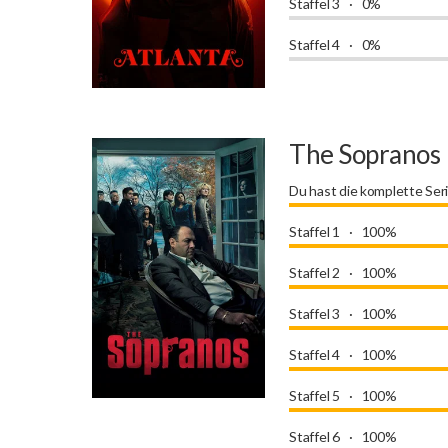
Staffel 3
0%
Staffel 4
0%
The Sopranos
Du hast die komplette Ser
Staffel 1
100%
Staffel 2
100%
Staffel 3
100%
Staffel 4
100%
Staffel 5
100%
Staffel 6
100%