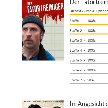
Der Tatortrei
Du hast 29 von 31 Episod
Staffel 1
100%
Staffel 2
100%
Staffel 3
100%
Staffel 4
100%
Staffel 5
100%
Staffel 6
100%
Staffel 7
50%
Im Angesicht 