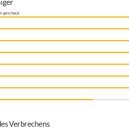
niger
en geschaut
des Verbrechens