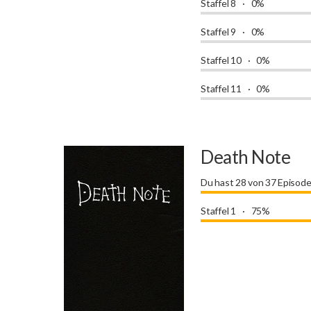
Staffel 8
0%
Staffel 9
0%
Staffel 10
0%
Staffel 11
0%
Death Note
Du hast 28 von 37 Episod
Staffel 1
75%