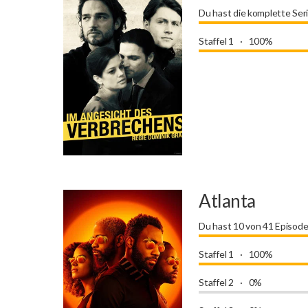
Du hast die komplette Ser
Staffel 1
100%
Atlanta
Du hast 10 von 41 Episod
Staffel 1
100%
Staffel 2
0%