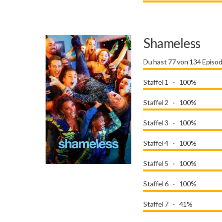
Shameless
Du hast 77 von 134 Episo
Staffel 1
100%
Staffel 2
100%
Staffel 3
100%
Staffel 4
100%
Staffel 5
100%
Staffel 6
100%
Staffel 7
41%