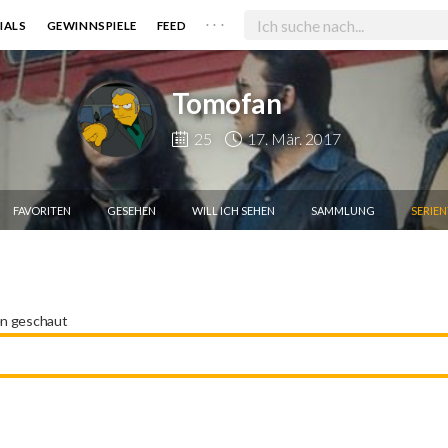
. . .
IALS
GEWINNSPIELE
FEED
Tomofan
25
17. Mär. 2017
FAVORITEN
GESEHEN
WILL ICH SEHEN
SAMMLUNG
SERIE
en geschaut