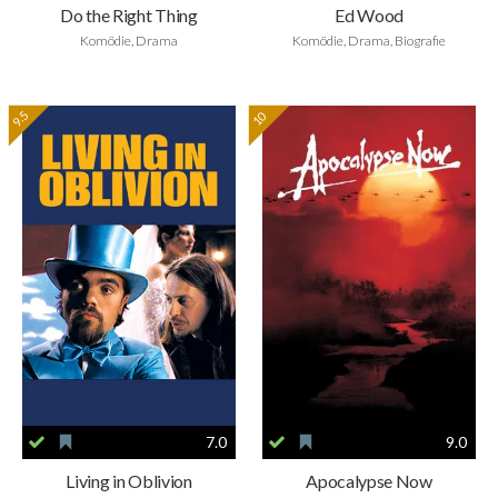
Do the Right Thing
Ed Wood
Komödie, Drama
Komödie, Drama, Biografie
9.5
10
7.0
9.0
Living in Oblivion
Apocalypse Now