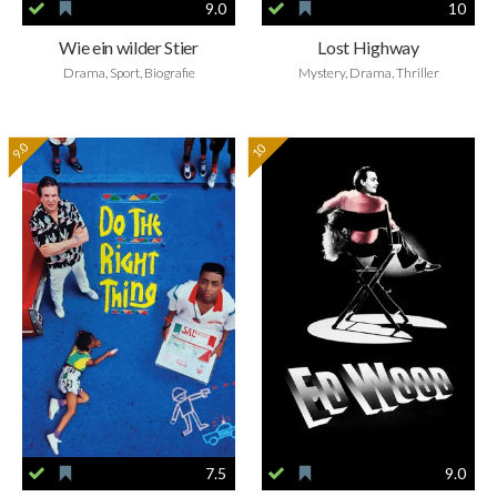
9.0
10
Wie ein wilder Stier
Lost Highway
Drama, Sport, Biografie
Mystery, Drama, Thriller
9.0
10
7.5
9.0