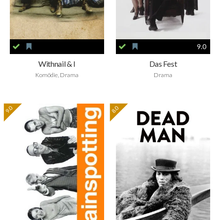
9.0
Withnail & I
Das Fest
Komödie, Drama
Drama
9.0
8.0