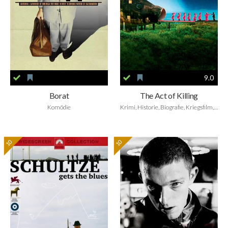
9.0
Borat
The Act of Killing
Komödie
Krimi, Historie, Biografie, Kriegsfilm, Dokumentarfilm
10
10