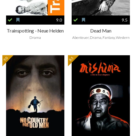
9.0
9.5
Trainspotting - Neue Helden
Dead Man
Drama
Abenteuer, Drama, Fantasy, Western
9.0
8.5