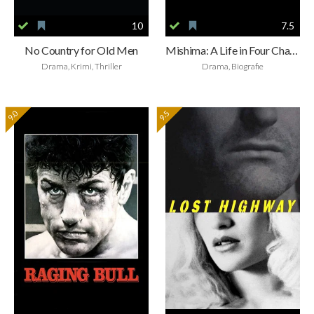
10
7.5
No Country for Old Men
Mishima: A Life in Four Chapters
Drama, Krimi, Thriller
Drama, Biografie
9.0
9.5