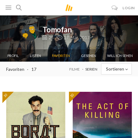
LOGIN
Tomofan
25
17. Mär. 2017
PROFIL
LISTEN
FAVORITEN
GESEHEN
WILL ICH SEHEN
Sortieren
Favoriten
17
FILME
SERIEN
10
10