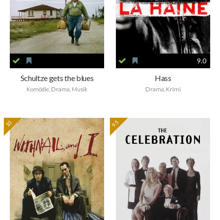
9.0
Schultze gets the blues
Hass
Komödie, Drama, Musik
Drama, Krimi
9.5
10