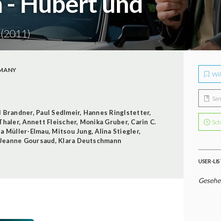
h - Hubert und
2
(2011)
MANY
Wil
Sa
l Brandner
,
Paul Sedlmeir
,
Hannes Ringlstetter
,
Thaler
,
Annett Fleischer
,
Monika Gruber
,
Carin C.
Sch
na Müller-Elmau
,
Mitsou Jung
,
Alina Stiegler
,
Jeanne Goursaud
,
Klara Deutschmann
USER-LI
Gesehe