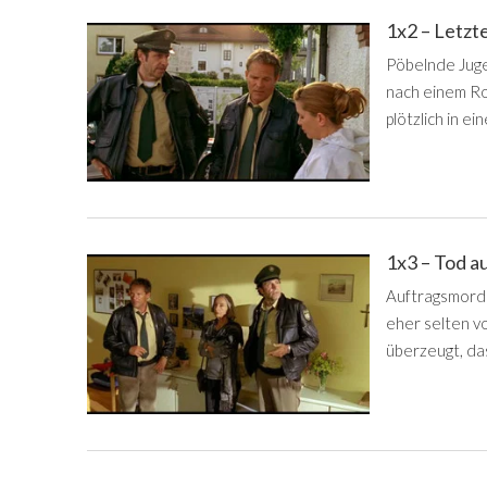
1x2 – Letzt
Pöbelnde Juge
nach einem Rou
plötzlich in ei
1x3 – Tod a
Auftragsmorde
eher selten v
überzeugt, das