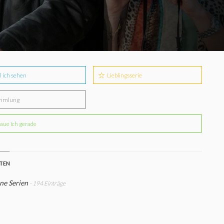
l ich sehen
Lieblingsserie
mmlung
aue ich gerade
STEN
ne Serien
- 194 Einträge