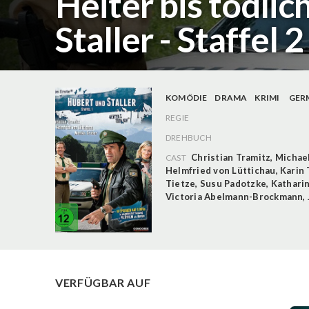
Heiter bis tödlic
Staller - Staffel 
KOMÖDIE
DRAMA
KRIMI
GER
REGIE
DREHBUCH
Christian Tramitz
,
Michae
CAST
Helmfried von Lüttichau
,
Karin 
Tietze
,
Susu Padotzke
,
Kathari
Victoria Abelmann-Brockmann
,
VERFÜGBAR AUF