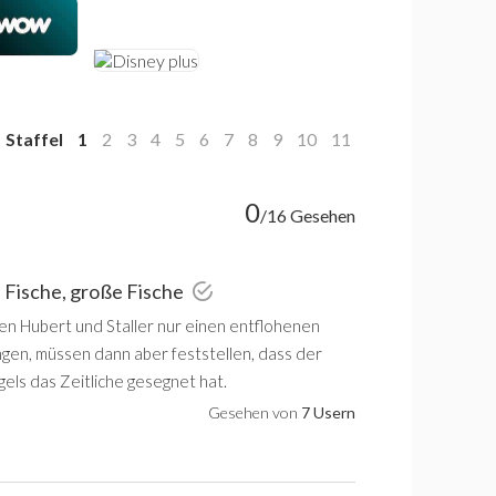
Staffel
1
2
3
4
5
6
7
8
9
10
11
0
/16 Gesehen
e Fische, große Fische
len Hubert und Staller nur einen entflohenen
ngen, müssen dann aber feststellen, dass der
els das Zeitliche gesegnet hat.
Gesehen von
7 Usern