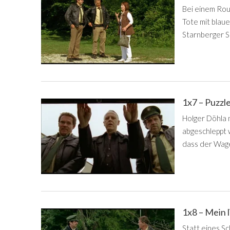
Bei einem Rou
Tote mit blau
Starnberger S
1x7 – Puzzl
Holger Döhla
abgeschleppt 
dass der Wagen
1x8 – Mein 
Statt eines S