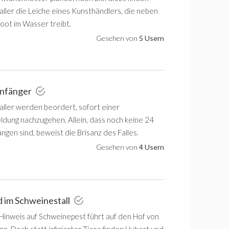
aller die Leiche eines Kunsthändlers, die neben
ot im Wasser treibt.
Gesehen von
5 Usern
rnfänger
aller werden beordert, sofort einer
dung nachzugehen. Allein, dass noch keine 24
gen sind, beweist die Brisanz des Falles.
Gesehen von
4 Usern
 im Schweinestall
Hinweis auf Schweinepest führt auf den Hof von
n. Doch statt infizierter Tiere finden Hubert und