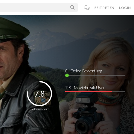
BEITRETEN
LOGIN
0
· Deine Bewertung
7.8 · Moviebreak User
7.8
Sehenswert