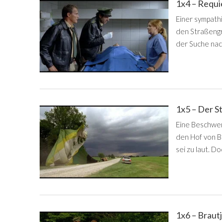
1x4 – Requ
Einer sympathi
den Straßengr
der Suche nac
1x5 – Der S
Eine Beschwer
den Hof von B
sei zu laut. Do
1x6 – Braut