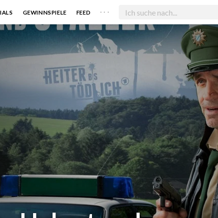
. . .
IALS
GEWINNSPIELE
FEED