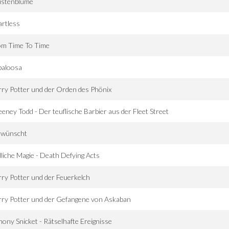
stenblume
rtless
om Time To Time
paloosa
ry Potter und der Orden des Phönix
eney Todd - Der teuflische Barbier aus der Fleet Street
rwünscht
liche Magie - Death Defying Acts
ry Potter und der Feuerkelch
ry Potter und der Gefangene von Askaban
ony Snicket - Rätselhafte Ereignisse