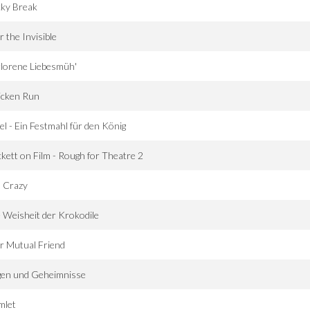
cky Break
r the Invisible
lorene Liebesmüh'
icken Run
el - Ein Festmahl für den König
kett on Film - Rough for Theatre 2
ll Crazy
 Weisheit der Krokodile
r Mutual Friend
gen und Geheimnisse
mlet