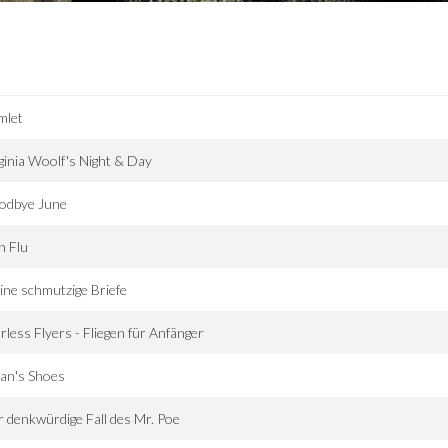
mlet
ginia Woolf's Night & Day
odbye June
h Flu
ine schmutzige Briefe
rless Flyers - Fliegen für Anfänger
an's Shoes
 denkwürdige Fall des Mr. Poe