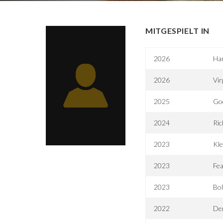
MITGESPIELT IN
2026
Ha
2026
Vir
2025
Go
2024
Ric
2023
Kle
2023
Fea
2023
Bol
2022
Der