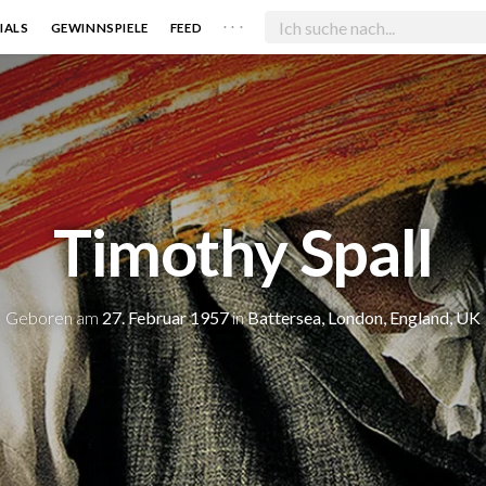
. . .
IALS
GEWINNSPIELE
FEED
Timothy Spall
Geboren am
27. Februar 1957
in
Battersea, London, England, UK