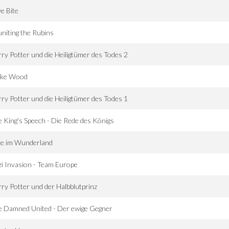
e Bite
niting the Rubins
ry Potter und die Heiligtümer des Todes 2
ke Wood
ry Potter und die Heiligtümer des Todes 1
 King's Speech - Die Rede des Königs
ce im Wunderland
i Invasion - Team Europe
ry Potter und der Halbblutprinz
e Damned United - Der ewige Gegner