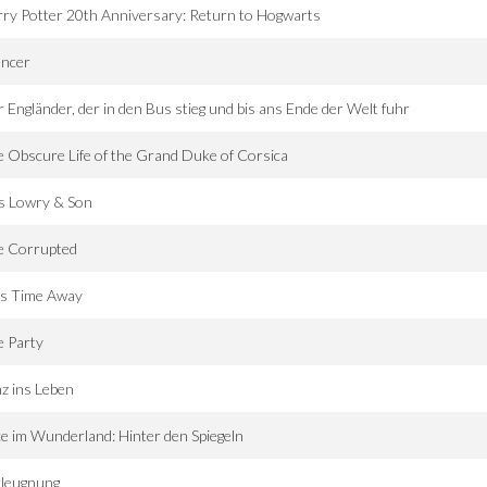
ry Potter 20th Anniversary: Return to Hogwarts
encer
 Engländer, der in den Bus stieg und bis ans Ende der Welt fuhr
 Obscure Life of the Grand Duke of Corsica
s Lowry & Son
e Corrupted
is Time Away
e Party
z ins Leben
ce im Wunderland: Hinter den Spiegeln
rleugnung