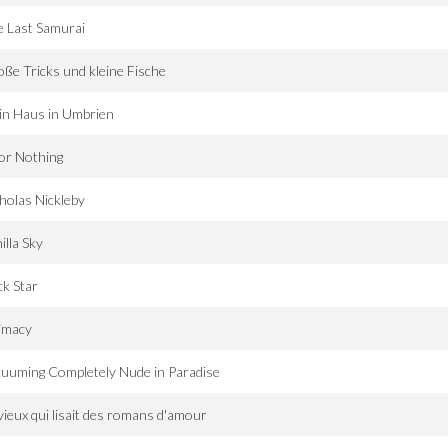
 Last Samurai
ße Tricks und kleine Fische
in Haus in Umbrien
 or Nothing
holas Nickleby
illa Sky
k Star
imacy
uuming Completely Nude in Paradise
vieux qui lisait des romans d'amour