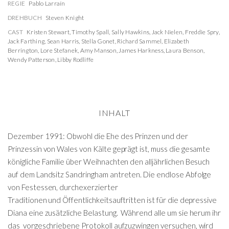
REGIE
Pablo Larraín
DREHBUCH
Steven Knight
CAST
Kristen Stewart
,
Timothy Spall
,
Sally Hawkins
,
Jack Nielen
,
Freddie Spry
,
Jack Farthing
,
Sean Harris
,
Stella Gonet
,
Richard Sammel
,
Elizabeth
Berrington
,
Lore Stefanek
,
Amy Manson
,
James Harkness
,
Laura Benson
,
Wendy Patterson
,
Libby Rodliffe
INHALT
Dezember 1991: Obwohl die Ehe des Prinzen und der
Prinzessin von Wales von Kälte geprägt ist, muss die gesamte
königliche Familie über Weihnachten den alljährlichen Besuch
auf dem Landsitz Sandringham antreten. Die endlose Abfolge
von Festessen, durchexerzierter
Traditionen und Öffentlichkeitsauftritten ist für die depressive
Diana eine zusätzliche Belastung. Während alle um sie herum ihr
das vorgeschriebene Protokoll aufzuzwingen versuchen, wird