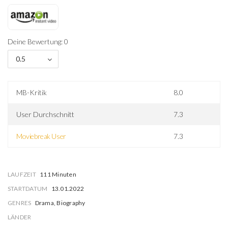
Deine Bewertung: 0
0.5
MB-Kritik
8.0
User Durchschnitt
7.3
Moviebreak User
7.3
LAUFZEIT
111 Minuten
STARTDATUM
13.01.2022
GENRES
Drama, Biography
LÄNDER