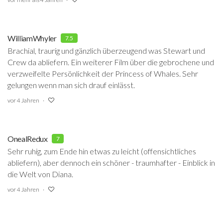
WilliamWhyler
7.5
Brachial, traurig und gänzlich überzeugend was Stewart und
Crew da abliefern. Ein weiterer Film über die gebrochene und
verzweifelte Persönlichkeit der Princess of Whales. Sehr
gelungen wenn man sich drauf einlässt.
vor 4 Jahren
OnealRedux
7
Sehr ruhig, zum Ende hin etwas zu leicht (offensichtliches
abliefern), aber dennoch ein schöner - traumhafter - Einblick in
die Welt von Diana.
vor 4 Jahren