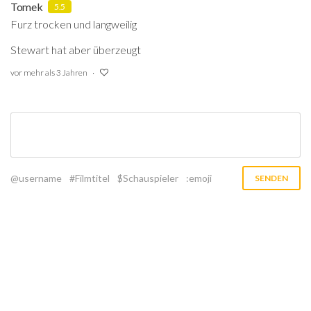
Tomek
5.5
Furz trocken und langweilig
Stewart hat aber überzeugt
vor mehr als 3 Jahren
@username
#Filmtitel
$Schauspieler
:emoji