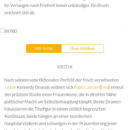
ihr Verlangen nach Freiheit immer unbändiger. Ein Bruch
zeichnet sich ab.
MB-Kritik
User-Kritiken
KRITIK
Nach seinem semi-fiktionalen Porträt der frisch verwitweten
Jackie
Kennedy Onassis widmet sich
Pablo Larraín
(
Ema
) erneut
der präzisen Studie einer Frauenikone, die in direkter Nähe
politischer Macht um Selbstbehauptung kämpft. Beide Dramen
fokussieren die Titelfigur in einem zeitlich begrenzten
Kontinuum, beide hängen an einer exzellenten
Hauptdarstellerin und schwelgen in der Präsentierung jener