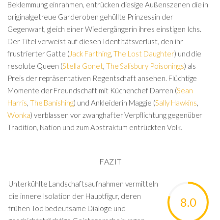
Beklemmung einrahmen, entrücken diesige Außenszenen die in
originalgetreue Garderoben gehüllte Prinzessin der
Gegenwart, gleich einer Wiedergängerin ihres einstigen Ichs.
Der Titel verweist auf diesen Identitätsverlust, den ihr
frustrierter Gatte (
Jack Farthing
,
The Lost Daughter
) und die
resolute Queen (
Stella Gonet
,
The Salisbury Poisonings
) als
Preis der repräsentativen Regentschaft ansehen. Flüchtige
Momente der Freundschaft mit Küchenchef Darren (
Sean
Harris
,
The Banishing
) und Ankleiderin Maggie (
Sally Hawkins
,
Wonka
) verblassen vor zwanghafter Verpflichtung gegenüber
Tradition, Nation und zum Abstraktum entrückten Volk.
FAZIT
Unterkühlte Landschaftsaufnahmen vermitteln
die innere Isolation der Hauptfigur, deren
8.0
frühen Tod bedeutsame Dialoge und