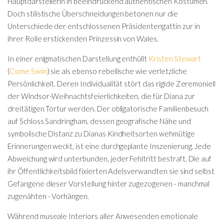
Hauptdarstellerin in beeindruckend authentischen Kostümen.
Doch stilistische Überschneidungen betonen nur die
Unterschiede der entschlossenen Präsidentengattin zur in
ihrer Rolle erstickenden Prinzessin von Wales.
In einer enigmatischen Darstellung enthüllt
Kristen Stewart
(
Come Swim
) sie als ebenso rebellische wie verletzliche
Persönlichkeit. Deren Individualität stört das rigide Zeremoniell
der Windsor-Weihnachtsfeierlichkeiten, die für Diana zur
dreitätigen Tortur werden. Der obligatorische Familienbesuch
auf Schloss Sandringham, dessen geografische Nähe und
symbolische Distanz zu Dianas Kindheitsorten wehmütige
Erinnerungen weckt, ist eine durchgeplante Inszenierung. Jede
Abweichung wird unterbunden, jeder Fehltritt bestraft. Die auf
ihr Öffentlichkeitsbild fixierten Adelsverwandten sie sind selbst
Gefangene dieser Vorstellung hinter zugezogenen - manchmal
zugenähten - Vorhängen.
Während museale Interiors aller Anwesenden emotionale