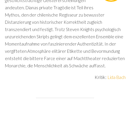
geschichtsträchtige Geistererscheinungen
andeuten. Dianas private Tragödie ist Teil ihres
Mythos, den der chilenische Regisseur zu bewusster
Distanzierung von historischer Korrektheit zugleich
transzendiert und festigt. Trotz Steven Knights psychologisch
unzureichenden Skripts gelingt dem exzellenten Ensemble eine
Momentaufnahme von faszinierender Authentizität. In der
vergifteten Atmosphäre elitärer Etikette und Bevormundung
entsteht die bittere Farce einer auf Machttheater reduzierten
Monarchie, die Menschlichkeit als Schwäche auffasst.
Kritik:
Lida Bach