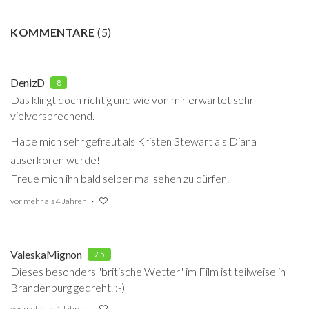
KOMMENTARE
(
5
)
DenizD
8
Das klingt doch richtig und wie von mir erwartet sehr
vielversprechend.
Habe mich sehr gefreut als Kristen Stewart als Diana
auserkoren wurde!
Freue mich ihn bald selber mal sehen zu dürfen.
vor mehr als 4 Jahren
ValeskaMignon
7.5
Dieses besonders "britische Wetter" im Film ist teilweise in
Brandenburg gedreht. :-)
vor mehr als 4 Jahren