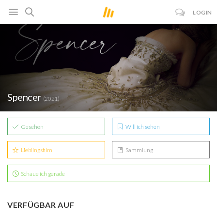
LOGIN
Spencer
(2021)
Gesehen
Will ich sehen
Lieblingsfilm
Sammlung
Schaue ich gerade
VERFÜGBAR AUF