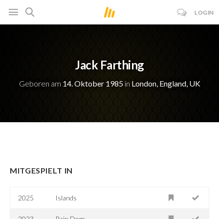
LOGIN
Jack Farthing
Geboren am
14. Oktober 1985
in
London, England, UK
MITGESPIELT IN
2025
Islands
2023
Rain Dogs