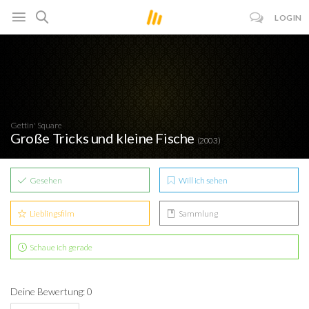
LOGIN
Gettin' Square
Große Tricks und kleine Fische
(2003)
Gesehen
Will ich sehen
Lieblingsfilm
Sammlung
Schaue ich gerade
Deine Bewertung: 0