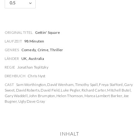
0.5
ORIGINAL TITEL
Gettin' Square
LAUFZEIT
98 Minuten
GENRES
Comedy, Crime, Thriller
LÄNDER
UK, Australia
REGIE
Jonathan Teplitzky
DREHBUCH
Chris Nyst
CAST
Sam Worthington
,
David Wenham
,
Timothy Spall
,
Freya Stafford
,
Gary
Sweet
,
David Roberts
,
David Field
,
Luke Pegler
,
Richard Carter
,
Mitchell Butel
,
Gary Waddell
,
John Brumpton
,
Helen Thomson
,
Marea Lambert Barker
,
Joe
Bugner
,
Ugly Dave Gray
INHALT