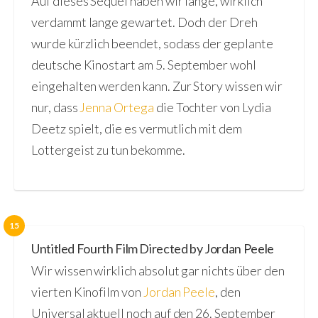
Auf dieses Sequel haben wir lange, wirklich
verdammt lange gewartet. Doch der Dreh
wurde kürzlich beendet, sodass der geplante
deutsche Kinostart am 5. September wohl
eingehalten werden kann. Zur Story wissen wir
nur, dass
Jenna Ortega
die Tochter von Lydia
Deetz spielt, die es vermutlich mit dem
Lottergeist zu tun bekomme.
15
Untitled Fourth Film Directed by Jordan Peele
Wir wissen wirklich absolut gar nichts über den
vierten Kinofilm von
Jordan Peele
, den
Universal aktuell noch auf den 26. September