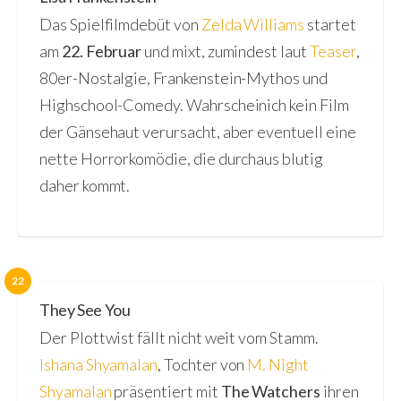
Das Spielfilmdebüt von
Zelda Williams
startet
am
22. Februar
und mixt, zumindest laut
Teaser
,
80er-Nostalgie, Frankenstein-Mythos und
Highschool-Comedy. Wahrscheinich kein Film
der Gänsehaut verursacht, aber eventuell eine
nette Horrorkomödie, die durchaus blutig
daher kommt.
22
They See You
Der Plottwist fällt nicht weit vom Stamm.
Ishana Shyamalan
, Tochter von
M. Night
Shyamalan
präsentiert mit
The Watchers
ihren