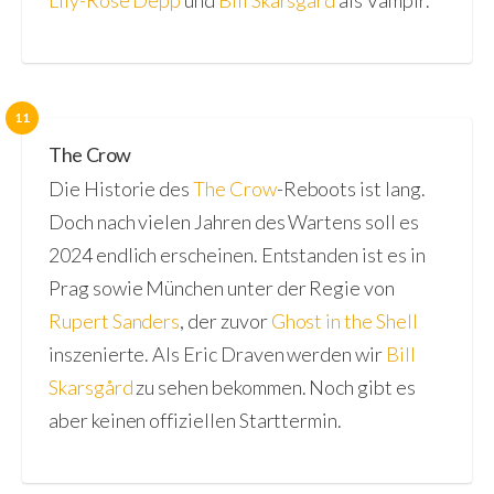
Lily-Rose Depp
und
Bill Skarsgård
als Vampir.
11
The Crow
Die Historie des
The Crow
-Reboots ist lang.
Doch nach vielen Jahren des Wartens soll es
2024 endlich erscheinen. Entstanden ist es in
Prag sowie München unter der Regie von
Rupert Sanders
, der zuvor
Ghost in the Shell
inszenierte. Als Eric Draven werden wir
Bill
Skarsgård
zu sehen bekommen. Noch gibt es
aber keinen offiziellen Starttermin.