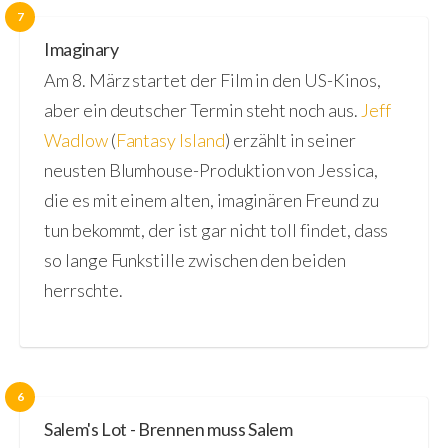
7
Imaginary
Am 8. März startet der Film in den US-Kinos,
aber ein deutscher Termin steht noch aus.
Jeff
Wadlow
(
Fantasy Island
) erzählt in seiner
neusten Blumhouse-Produktion von Jessica,
die es mit einem alten, imaginären Freund zu
tun bekommt, der ist gar nicht toll findet, dass
so lange Funkstille zwischen den beiden
herrschte.
6
Salem's Lot - Brennen muss Salem