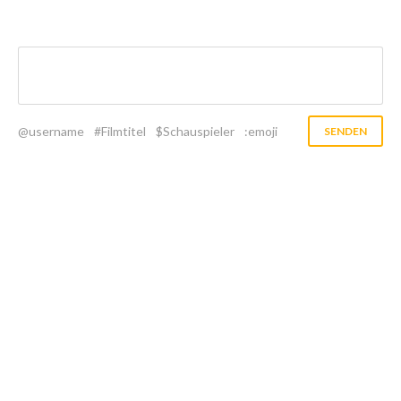
@username
#Filmtitel
$Schauspieler
:emoji