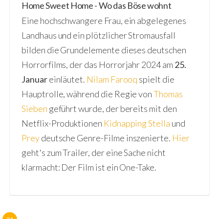
Home Sweet Home - Wo das Böse wohnt
Eine hochschwangere Frau, ein abgelegenes
Landhaus und ein plötzlicher Stromausfall
bilden die Grundelemente dieses deutschen
Horrorfilms, der das Horrorjahr 2024 am
25.
Januar
einläutet.
Nilam Farooq
spielt die
Hauptrolle, während die Regie von
Thomas
Sieben
geführt wurde, der bereits mit den
Netflix-Produktionen
Kidnapping Stella
und
Prey
deutsche Genre-Filme inszenierte.
Hier
geht's zum Trailer, der eine Sache nicht
klarmacht: Der Film ist ein One-Take.