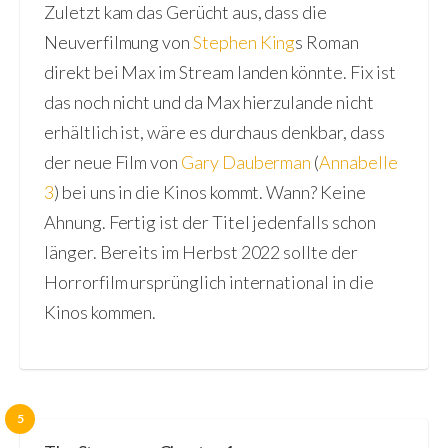
Zuletzt kam das Gerücht aus, dass die
Neuverfilmung von
Stephen King
s Roman
direkt bei Max im Stream landen könnte. Fix ist
das noch nicht und da Max hierzulande nicht
erhältlich ist, wäre es durchaus denkbar, dass
der neue Film von
Gary Dauberman
(
Annabelle
3
) bei uns in die Kinos kommt. Wann? Keine
Ahnung. Fertig ist der Titel jedenfalls schon
länger. Bereits im Herbst 2022 sollte der
Horrorfilm ursprünglich international in die
Kinos kommen.
5