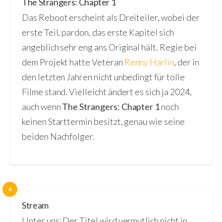
The Strangers: Chapter 1
Das Reboot erscheint als Dreiteiler, wobei der
erste Teil, pardon, das erste Kapitel sich
angeblich sehr eng ans Original hält. Regie bei
dem Projekt hatte Veteran
Renny Harlin
, der in
den letzten Jahren nicht unbedingt für tolle
Filme stand. Vielleicht ändert es sich ja 2024,
auch wenn
The Strangers: Chapter 1
noch
keinen Starttermin besitzt, genau wie seine
beiden Nachfolger.
4
Stream
Unter uns: Der Titel wird vermutlich nicht in