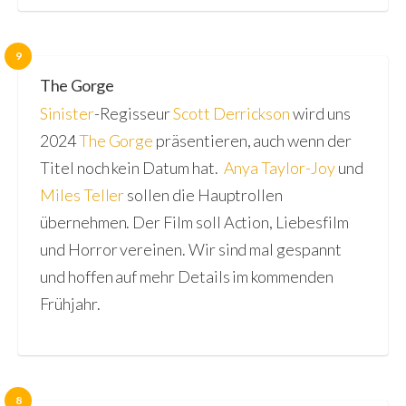
9
The Gorge
Sinister
-Regisseur
Scott Derrickson
wird uns
2024
The Gorge
präsentieren, auch wenn der
Titel noch kein Datum hat.
Anya Taylor-Joy
und
Miles Teller
sollen die Hauptrollen
übernehmen. Der Film soll Action, Liebesfilm
und Horror vereinen. Wir sind mal gespannt
und hoffen auf mehr Details im kommenden
Frühjahr.
8