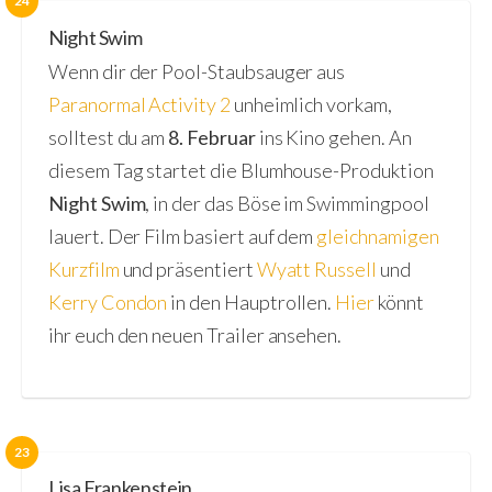
24
Night Swim
Wenn dir der Pool-Staubsauger aus
Paranormal Activity 2
unheimlich vorkam,
solltest du am
8. Februar
ins Kino gehen. An
diesem Tag startet die Blumhouse-Produktion
Night Swim
, in der das Böse im Swimmingpool
lauert. Der Film basiert auf dem
gleichnamigen
Kurzfilm
und präsentiert
Wyatt Russell
und
Kerry Condon
in den Hauptrollen.
Hier
könnt
ihr euch den neuen Trailer ansehen.
23
Lisa Frankenstein