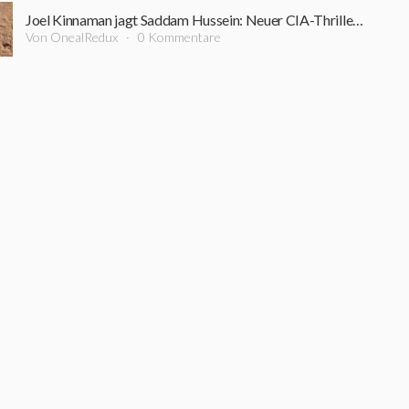
Joel Kinnaman jagt Saddam Hussein: Neuer CIA-Thriller startet bereits im September
Von OnealRedux
0 Kommentare