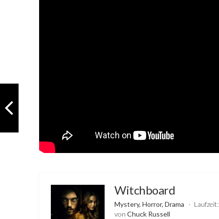
Witchboard
Mystery, Horror, Drama
Laufzeit
von
Chuck Russell