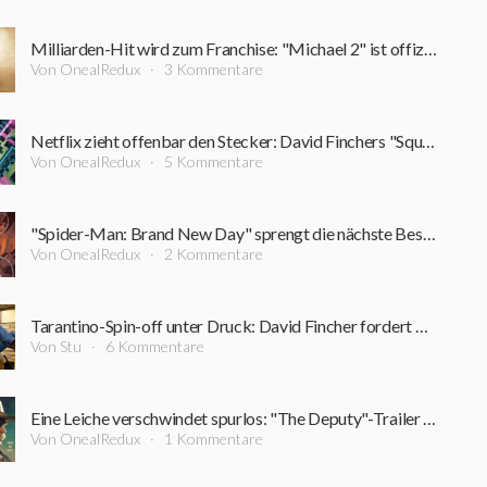
Milliarden-Hit wird zum Franchise: "Michael 2" ist offiziell in Arbeit – erster Zeitplan steht
Von OnealRedux
3 Kommentare
Netflix zieht offenbar den Stecker: David Finchers "Squid Game"-Projekt steht vor dem Aus
Von OnealRedux
5 Kommentare
"Spider-Man: Brand New Day" sprengt die nächste Bestmarke: Diesen Kino-Rekord schaffte zuvor kein Film
Von OnealRedux
2 Kommentare
Tarantino-Spin-off unter Druck: David Fincher fordert Nachdrehs für 200-Millionen-Dollar-Film
Von Stu
6 Kommentare
Eine Leiche verschwindet spurlos: "The Deputy"-Trailer führt in einen Sumpf aus Korruption und Verbrechen
Von OnealRedux
1 Kommentare