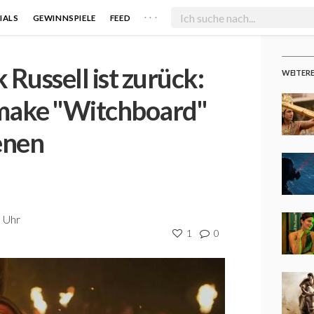
. . .
IALS
GEWINNSPIELE
FEED
Russell ist zurück:
WEITER
emake "Witchboard"
enen
9 Uhr
1
0