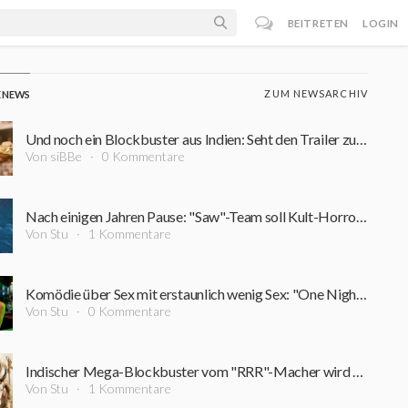
BEITRETEN
LOGIN
ZUM NEWSARCHIV
E NEWS
Und noch ein Blockbuster aus Indien: Seht den Trailer zum Fantasy-Epos "Ramayana: Part I"
Von siBBe
0 Kommentare
Nach einigen Jahren Pause: "Saw"-Team soll Kult-Horrorfigur zurück auf die Leinwand bringen
Von Stu
1 Kommentare
Komödie über Sex mit erstaunlich wenig Sex: "One Night Only"-Regisseur erklärt entfernte Nacktszenen
Von Stu
0 Kommentare
Indischer Mega-Blockbuster vom "RRR"-Macher wird komplett für IMAX gedreht
Von Stu
1 Kommentare