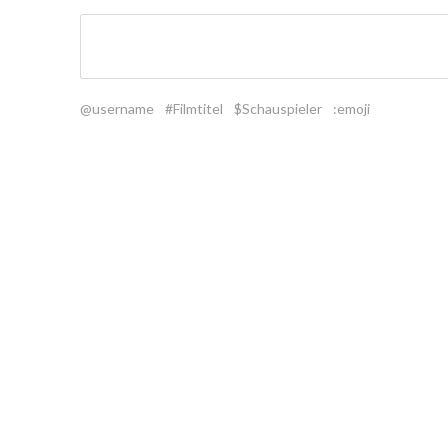
@username
#Filmtitel
$Schauspieler
:emoji