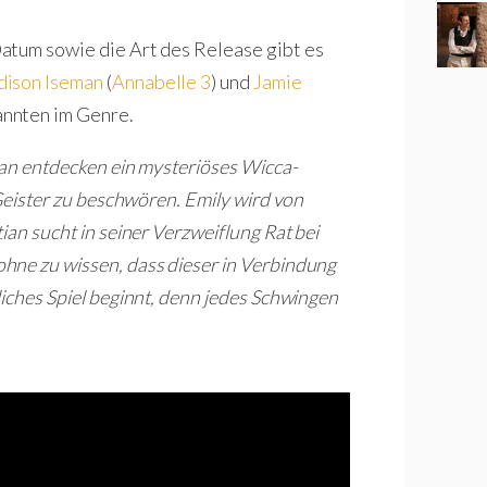
atum sowie die Art des Release gibt es
ison Iseman
(
Annabelle 3
) und
Jamie
annten im Genre.
ian entdecken ein mysteriöses Wicca-
 Geister zu beschwören. Emily wird von
ian sucht in seiner Verzweiflung Rat bei
hne zu wissen, dass dieser in Verbindung
iches Spiel beginnt, denn jedes Schwingen