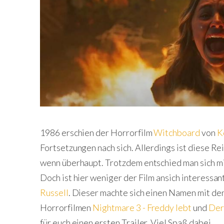
1986 erschien der Horrorfilm
Witchboard
von
K
Fortsetzungen nach sich. Allerdings ist diese R
wenn überhaupt. Trotzdem entschied man sich m
Doch ist hier weniger der Film ansich interessa
Russell
. Dieser machte sich einen Namen mit de
Horrorfilmen
Nightmare 3 - Freddy lebt
und
Der
für euch einen ersten Trailer. Viel Spaß dabei.