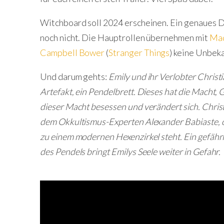
Witchboard soll 2024 erscheinen. Ein genaues D
noch nicht. Die Hauptrollen übernehmen mit
Mad
Campbell Bower
(
Stranger Things
) keine Unbek
Und darum gehts:
Emily und ihr Verlobter Christ
Artefakt, ein Pendelbrett. Dieses hat die Macht,
dieser Macht besessen und verändert sich. Christ
dem Okkultismus-Experten Alexander Babiaste, o
zu einem modernen Hexenzirkel steht. Ein gefährl
des Pendels bringt Emilys Seele weiter in Gefahr.