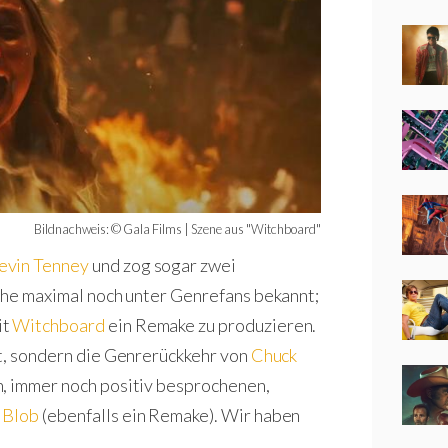
Bildnachweis: © Gala Films | Szene aus "Witchboard"
evin Tenney
und zog sogar zwei
eihe maximal noch unter Genrefans bekannt;
it
Witchboard
ein Remake zu produzieren.
nt, sondern die Genrerückkehr von
Chuck
n, immer noch positiv besprochenen,
 Blob
(ebenfalls ein Remake). Wir haben