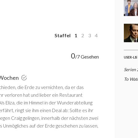
Staffel
1
2
3
4
0
/7 Gesehen
USER-LI
Serien
 Wochen
To Watc
hieden, die Erde zu vernichten, da er das
hr verloren hat und lieber ein Restaurant
 Als Eliza, die im Himmel in der Wunderabteilung
rfährt, ringt sie ihm einen Deal ab: Sollte es ihr
legen Craig gelingen, innerhalb der nächsten zwei
Unmögliches auf der Erde geschehen zu lassen,