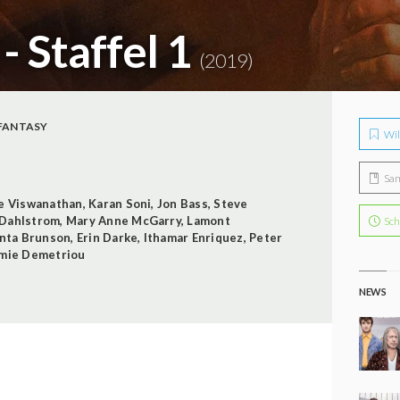
- Staffel 1
(2019)
FANTASY
Wil
Sa
e Viswanathan
,
Karan Soni
,
Jon Bass
,
Steve
Dahlstrom
,
Mary Anne McGarry
,
Lamont
Sch
nta Brunson
,
Erin Darke
,
Ithamar Enriquez
,
Peter
mie Demetriou
NEWS