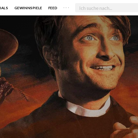
. . .
IALS
GEWINNSPIELE
FEED