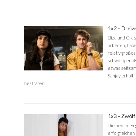
1x2 – Drei
Eliza und Crai
arbeiten, habe
relativ großes
schwieriger a
etwas seltsam
Sanjay erhält 
bestrafen.
1x3 – Zwöl
Die beiden Eng
erfolgreichen 