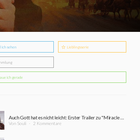
l ich sehen
Lieblingsserie
mmlung
aue ich gerade
Auch Gott hat es nicht leicht: Erster Trailer zu "Miracle Workers" mit Steve Buscemi erschienen
Von Souli
2 Kommentare