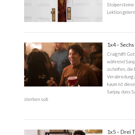
Stolpersteine
Lektion geler
1x4 – Sechs
Craig hilft Go
während Sanja
zu helfen, die
Verabredung z
kaum ist dies
Sanjay, dass 
sterben soll.
1x5 – Drei 