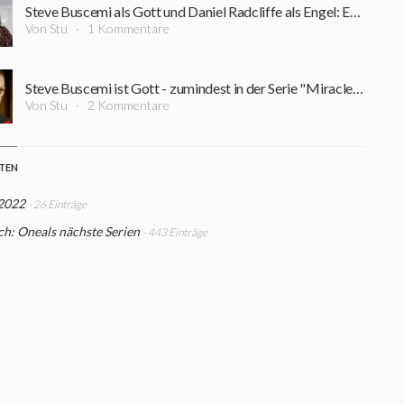
Steve Buscemi als Gott und Daniel Radcliffe als Engel: Erster Teaser zu "Miracle Workers" ist da
Von Stu
1 Kommentare
Steve Buscemi ist Gott - zumindest in der Serie "Miracle Workers"
Von Stu
2 Kommentare
STEN
 2022
- 26 Einträge
h: Oneals nächste Serien
- 443 Einträge