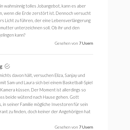
in wahnsinnig tolles Jobangebot, kann es aber
, wenn die Erde zerstört ist. Dennoch versucht
ers Licht zu führen, der eine Lebensverlängerung
mutter unterzeichnen soll. Ob ihr und den
elingen kann?
Gesehen von
7 Usern
ag
ichts davon hält, versuchen Eliza, Sanjay und
amit Sam und Laura sich bei einem Basketball-Spiel
 Kamera küssen. Der Moment ist allerdings so
dass beide wütend nach Hause gehen. Gott
, in seiner Familie mögliche Investoren für sein
ant zu finden, doch keiner der Angehörigen hat
Gesehen von
7 Usern