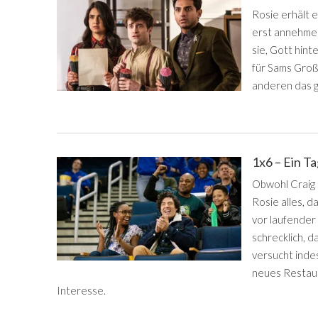
Rosie erhält e
erst annehmen
sie, Gott hint
für Sams Groß
anderen das g
1x6 – Ein T
Obwohl Craig n
Rosie alles, d
vor laufender
schrecklich, 
versucht indes
neues Restaur
Interesse.