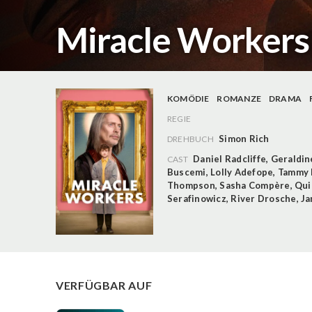
Miracle Workers 
KOMÖDIE
ROMANZE
DRAMA
REGIE
Simon Rich
DREHBUCH
Daniel Radcliffe
,
Geraldin
CAST
Buscemi
,
Lolly Adefope
,
Tammy 
Thompson
,
Sasha Compère
,
Qui
Serafinowicz
,
River Drosche
,
Ja
VERFÜGBAR AUF