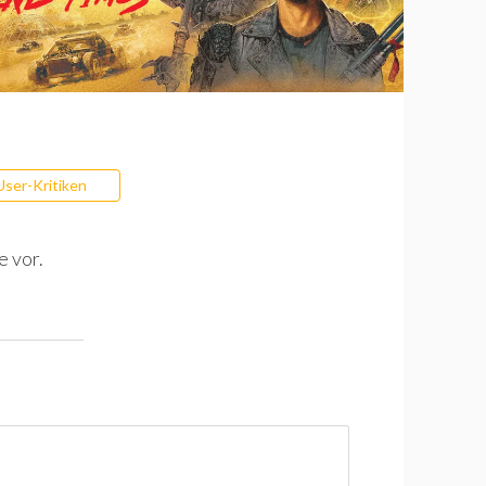
User-Kritiken
e vor.