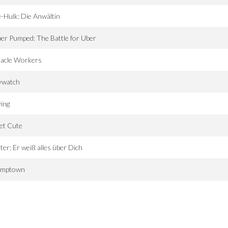
-Hulk: Die Anwältin
er Pumped: The Battle for Uber
racle Workers
ywatch
ing
et Cute
ter: Er weiß alles über Dich
umptown