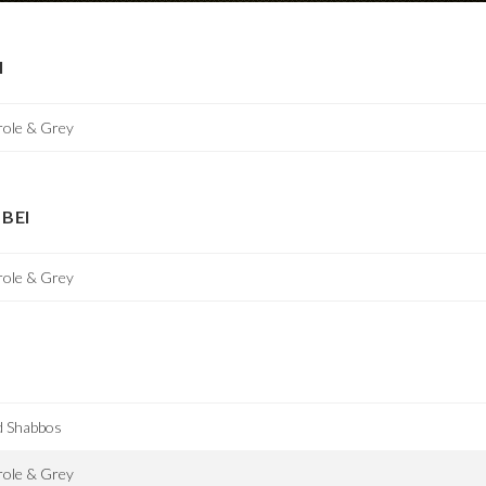
I
role & Grey
BEI
role & Grey
d Shabbos
role & Grey