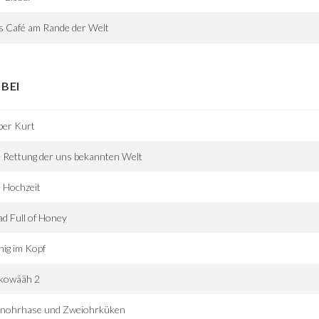
s Café am Rande der Welt
BEI
ber Kurt
 Rettung der uns bekannten Welt
 Hochzeit
d Full of Honey
ig im Kopf
kowääh 2
inohrhase und Zweiohrküken