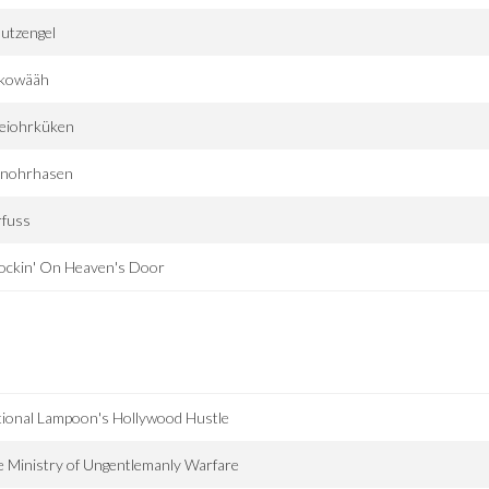
utzengel
kowääh
eiohrküken
inohrhasen
rfuss
ockin' On Heaven's Door
ional Lampoon's Hollywood Hustle
 Ministry of Ungentlemanly Warfare