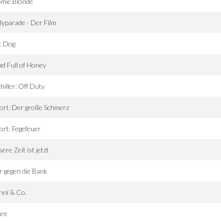
omic Blonde
lyparade - Der Film
t Dog
d Full of Honey
hiller: Off Duty
ort: Der große Schmerz
ort: Fegefeuer
ere Zeit ist jetzt
r gegen die Bank
nni & Co.
are