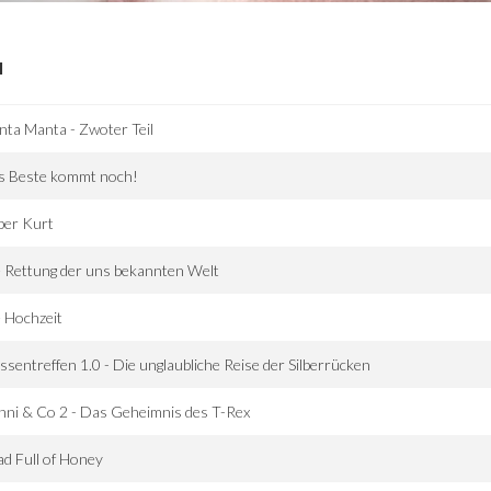
I
ta Manta - Zwoter Teil
s Beste kommt noch!
ber Kurt
 Rettung der uns bekannten Welt
 Hochzeit
ssentreffen 1.0 - Die unglaubliche Reise der Silberrücken
ni & Co 2 - Das Geheimnis des T-Rex
d Full of Honey