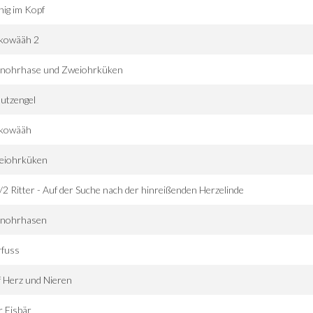
ig im Kopf
kowääh 2
inohrhase und Zweiohrküken
utzengel
kowääh
eiohrküken
/2 Ritter - Auf der Suche nach der hinreißenden Herzelinde
inohrhasen
rfuss
 Herz und Nieren
 Eisbär