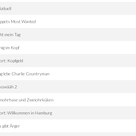
zduell
ppets Most Wanted
ht mein Tag
ig im Kopf
ort: Kopfgeld
g lebe Charlie Countryman
kowääh 2
inohrhase und Zweiohrküken
ort: Willkommen in Hamburg
 gibt Ärger