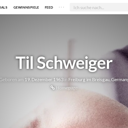
. . .
IALS
GEWINNSPIELE
FEED
Til Schweiger
Geboren am
19. Dezember 1963
in
Freiburg im Breisgau, German
Homepage