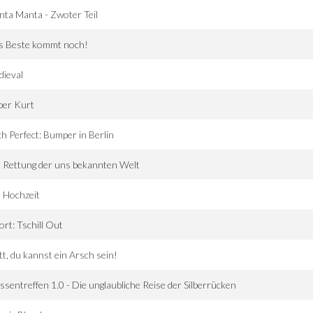
ta Manta - Zwoter Teil
s Beste kommt noch!
ieval
ber Kurt
ch Perfect: Bumper in Berlin
 Rettung der uns bekannten Welt
 Hochzeit
ort: Tschill Out
t, du kannst ein Arsch sein!
ssentreffen 1.0 - Die unglaubliche Reise der Silberrücken