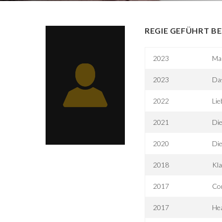
REGIE GEFÜHRT BE
2023
Man
2023
Da
2022
Lie
2021
Die
2020
Die
2018
Kla
2017
Con
2017
Hea