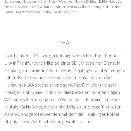
Schweiger
,
Mercedes Müller
,
Mark Waschke
,
Mavie Hörbiger
,
Edita Malovčić
,
Stefanie Stappenbeck
,
Arthur Abraham
,
Wotan Wilke Möhring
,
Erdal Yıldız
,
Sahin Eryilmaz
,
Kasem Hoxha
,
David Scheller
INHALT
Nick Tschiller (Til Schweiger), bislang verdeckter Ermittler beim
LKA in Frankfurt und Mitglied eines SEK, tritt seinen Dienst in
Hamburg an, um mehr Zeit für seine 15-jährige Tochter Lenny zu
haben. Bereits während seines ersten Einsatzes für das
Hamburger LKA stechen der eigenwillige Ermittler und sein
Kollege Yalcin Gümer (Fahri Yardim) bei einer routinemäßigen
Wohnungsüberprüfung in ein Wespennest. Es kommt zu einer
brutalen Schießerei, bei der drei Mitglieder des gefürchteten
Astan-Clans getötet werden, mit dem die Hamburger Polizei
offenbar eine Art Kiezfrieden geschlossen hat.