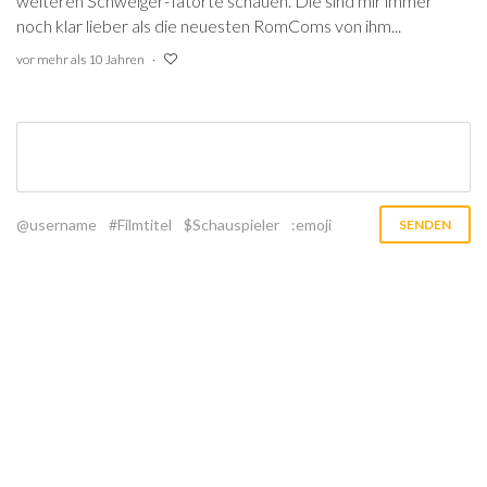
weiteren Schweiger-Tatorte schauen. Die sind mir immer
noch klar lieber als die neuesten RomComs von ihm...
vor mehr als 10 Jahren
@username
#Filmtitel
$Schauspieler
:emoji