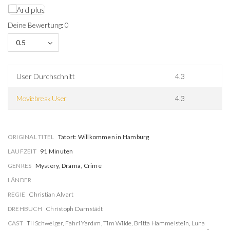
Deine Bewertung: 0
0.5
User Durchschnitt
4.3
Moviebreak User
4.3
ORIGINAL TITEL
Tatort: Willkommen in Hamburg
LAUFZEIT
91 Minuten
GENRES
Mystery, Drama, Crime
LÄNDER
REGIE
Christian Alvart
DREHBUCH
Christoph Darnstädt
CAST
Til Schweiger
,
Fahri Yardım
,
Tim Wilde
,
Britta Hammelstein
,
Luna