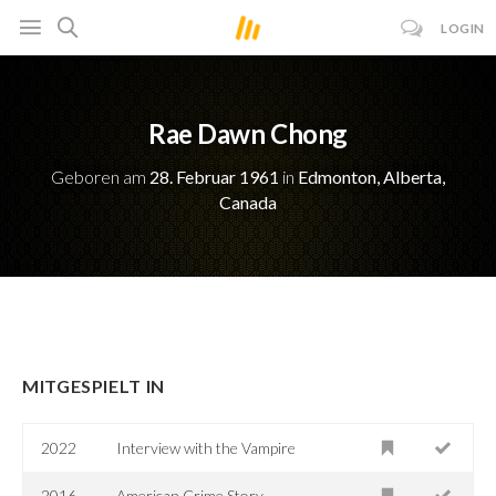
LOGIN
Rae Dawn Chong
Geboren am
28. Februar 1961
in
Edmonton, Alberta,
Canada
MITGESPIELT IN
2022
Interview with the Vampire
2016-
American Crime Story