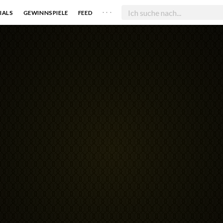
. . .
IALS
GEWINNSPIELE
FEED