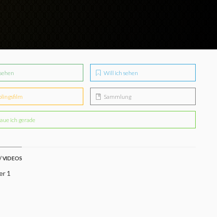
sehen
Will ich sehen
blingsfilm
Sammlung
aue ich gerade
/ VIDEOS
er 1