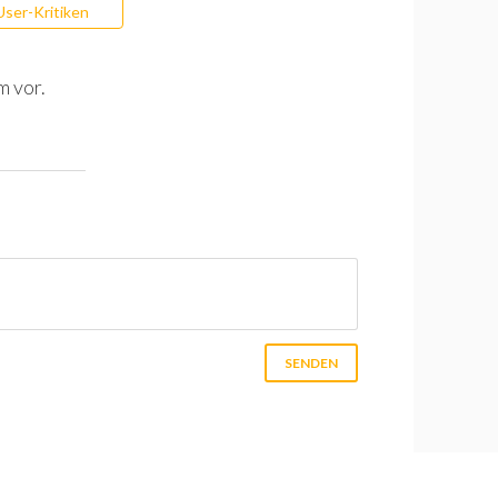
User-Kritiken
m vor.