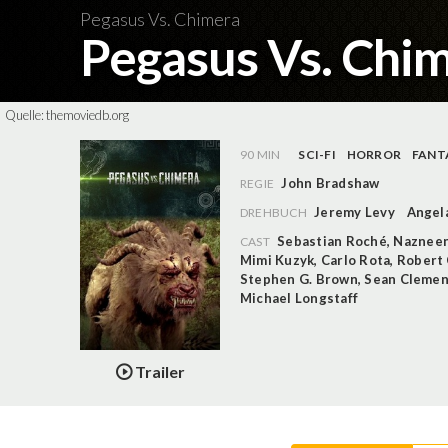
Pegasus Vs. Chimera
Pegasus Vs. Chi
Quelle:
themoviedb.org
90 MIN
SCI-FI
HORROR
FANT
John Bradshaw
REGIE
Jeremy Levy
Angel
DREHBUCH
Sebastian Roché
,
Nazneen
CAST
Mimi Kuzyk
,
Carlo Rota
,
Robert 
Stephen G. Brown
,
Sean Clemen
Michael Longstaff
Trailer