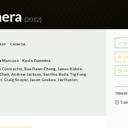
mera
(2012)
Ge
ASY
CANADA
Lie
a Mancuso
Kevin Commins
 Contractor
,
Rae Dawn Chong
,
James Kidnie
,
Sch
Clark
,
Andrew Jackson
,
Santino Buda
,
Tig Fong
,
t
,
Craig Snoyer
,
Jason Gosbee
,
Jay Hunter
,
TRAILER 
Trail