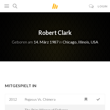
LOGIN
Robert Clark
Geboren am
14. März 1987
in
Chicago, Illinois, USA
MITGESPIELT IN
2012
Pegasus Vs. Chimera
The Prize Winner of Defiance,