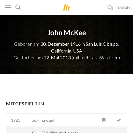
LOGIN
John McKee
Geboren am
30. Dezember 1916
in
San Luis Obispo,
California, USA
Gestorben am
12. Mai 2013
(mit mehr als 96 Jahren)
MITGESPIELT IN
1983
Tough Enough
1941 - Wo bitte geht's nach