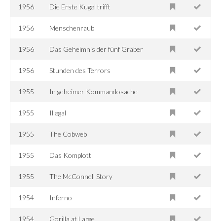
1956
Die Erste Kugel trifft
1956
Menschenraub
1956
Das Geheimnis der fünf Gräber
1956
Stunden des Terrors
1955
In geheimer Kommandosache
1955
Illegal
1955
The Cobweb
1955
Das Komplott
1955
The McConnell Story
1954
Inferno
1954
Gorilla at Large