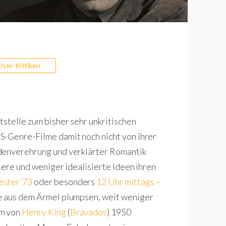
User-Kritiken
tstelle zum bisher sehr unkritischen
S-Genre-Filme damit noch nicht von ihrer
ldenverehrung und verklärter Romantik
tere und weniger idealisierte Ideen ihren
ester´73
oder besonders
12 Uhr mittags –
le aus dem Ärmel plumpsen, weit weniger
em von
Henry King
(
Bravados
) 1950