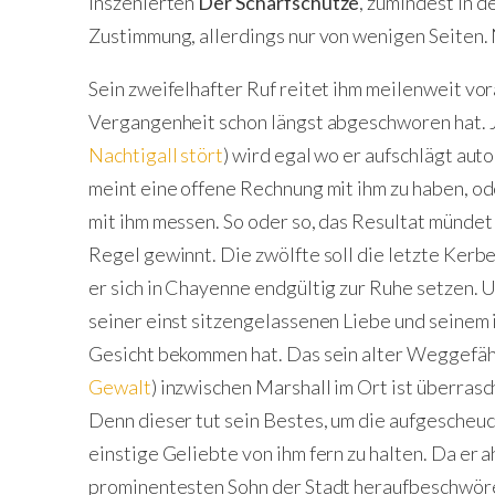
inszenierten
Der Scharfschütze
, zumindest in 
Zustimmung, allerdings nur von wenigen Seiten. 
Sein zweifelhafter Ruf reitet ihm meilenweit vor
Vergangenheit schon längst abgeschworen hat. 
Nachtigall stört
) wird egal wo er aufschlägt au
meint eine offene Rechnung mit ihm zu haben, o
mit ihm messen. So oder so, das Resultat mündet
Regel gewinnt. Die zwölfte soll die letzte Kerbe
er sich in Chayenne endgültig zur Ruhe setzen. U
seiner einst sitzengelassenen Liebe und seinem 
Gesicht bekommen hat. Das sein alter Weggefäh
Gewalt
) inzwischen Marshall im Ort ist überrasc
Denn dieser tut sein Bestes, um die aufgescheuc
einstige Geliebte von ihm fern zu halten. Da er 
prominentesten Sohn der Stadt heraufbeschwöre