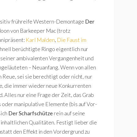
positiv frühreife Western-Demontage
Der
aloon von Barkeeper Mac (trotz
mnipräsent:
Karl Malden
,
Die Faust im
hnell berüchtigte Ringo eigentlich nur
it seiner ambivalenten Vergangenheit und
 eingeläuteten – Neuanfang. Wenn von allen
 Reue, sei sie berechtigt oder nicht, nur
de, die immer wieder neue Konkurrenten
 Alles nur eine Frage der Zeit, das Grab
ts oder manipulative Elemente (bis auf Vor-
sich
Der Scharfschütze
rein auf seine
nhaltlichen Qualitäten. Festigt lieber die
statt den Effekt in den Vordergrund zu