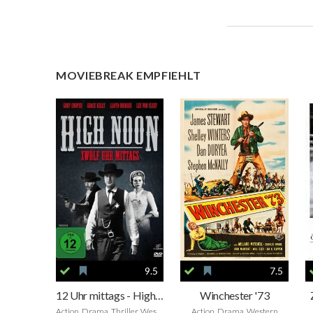
MOVIEBREAK EMPFIEHLT
9.5
7.5
12 Uhr mittags - High Noon
Winchester '73
Action, Drama, Thriller, Western
Action, Drama, Western