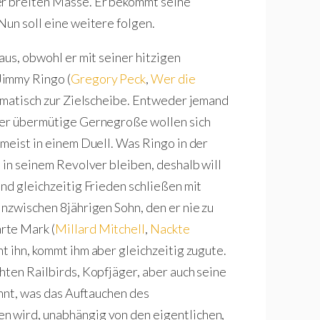
der breiten Masse. Er bekommt seine
Nun soll eine weitere folgen.
aus, obwohl er mit seiner hitzigen
Jimmy Ringo (
Gregory Peck
,
Wer die
tomatisch zur Zielscheibe. Entweder jemand
der übermütige Gernegroße wollen sich
 meist in einem Duell. Was Ringo in der
 in seinem Revolver bleiben, deshalb will
nd gleichzeitig Frieden schließen mit
inzwischen 8jährigen Sohn, den er nie zu
rte Mark (
Millard Mitchell
,
Nackte
ht ihn, kommt ihm aber gleichzeitig zugute.
hten Railbirds, Kopfjäger, aber auch seine
ahnt, was das Auftauchen des
n wird, unabhängig von den eigentlichen,