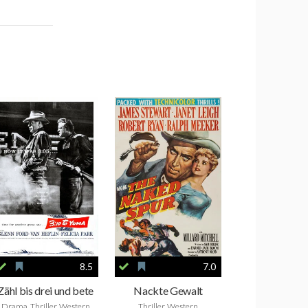
8.5
7.0
Zähl bis drei und bete
Nackte Gewalt
Drama, Thriller, Western
Thriller, Western