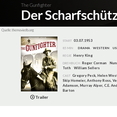
The Gunfighter
Der Scharfschüt
Quelle:
themoviedb.org
03.07.1953
START
85 MIN
DRAMA
WESTERN
U
Henry King
REGIE
Roger Corman
Nun
DREHBUCH
Toth
William Sellers
Gregory Peck
,
Helen Wes
CAST
Skip Homeier
,
Anthony Ross
,
Ve
Adamson
,
Murray Alper
,
C.E. An
Barton
Trailer