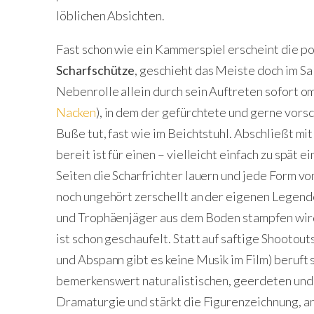
löblichen Absichten.
Fast schon wie ein Kammerspiel erscheint die 
Scharfschütze
, geschieht das Meiste doch im S
Nebenrolle allein durch sein Auftreten sofort o
Nacken
), in dem der gefürchtete und gerne vorsc
Buße tut, fast wie im Beichtstuhl. Abschließt m
bereit ist für einen – vielleicht einfach zu spät
Seiten die Scharfrichter lauern und jede Form von
noch ungehört zerschellt an der eigenen Legen
und Trophäenjäger aus dem Boden stampfen wird.
ist schon geschaufelt. Statt auf saftige Shootou
und Abspann gibt es keine Musik im Film) beruft 
bemerkenswert naturalistischen, geerdeten und i
Dramaturgie und stärkt die Figurenzeichnung, an