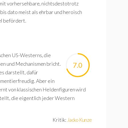
amit vorhersehbare, nichtsdestotrotz
is dato meist als ehrbar und heroisch
l befördert.
ischen US-Westerns, die
oden und Mechanismen bricht.
7.0
s darstellt, dafür
imentierfreudig. Aber ein
fernt von klassischen Heldenfiguren wird
tellt, die eigentlich jeder Western
Kritik:
Jacko Kunze