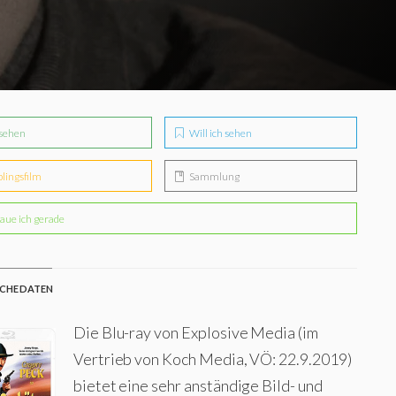
sehen
Will ich sehen
blingsfilm
Sammlung
aue ich gerade
CHE DATEN
Die Blu-ray von Explosive Media (im
Vertrieb von Koch Media, VÖ: 22.9.2019)
bietet eine sehr anständige Bild- und