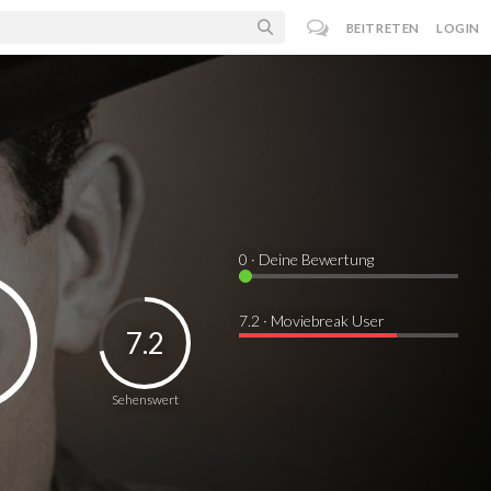
BEITRETEN
LOGIN
0
· Deine Bewertung
7.2 · Moviebreak User
7.2
Sehenswert