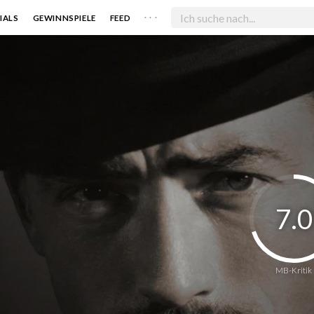
. . .
IALS
GEWINNSPIELE
FEED
7.0
MB-Kritik