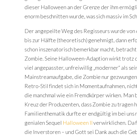
dieser Halloween an der Grenze der ihm ermöglic
enorm beschnitten wurde, was sich massiv im Sch
Der angepeilte Weg des Regisseurs wurde von 
bis zur Hälfte (theoretisch) genehmigt, dann erfo
schon inszenatorisch bemerkbar macht, betrach
Zombie. Seine Halloween-Adaption wirkt trotz 
viel angepasster, unfreiwillig „moderner“ als sei
Mainstreamaufgabe, die Zombie nur gezwungen er
Retro-Stil findet sich in Momentaufnahmen, nich
die manchmal wie ein Fremdkörper wirken. Man b
Kreuz der Produzenten, dass Zombie zu tragen h
Familienthematik durfte er endgültig im bei uns 
genialen Sequel
Halloween II
verwirklichen. Da 
die Inverstoren – und Gott sei Dank auch die Ge