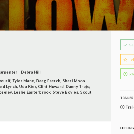
Ge
Lie
Carpenter
Debra Hill
Sch
ourif
,
Tyler Mane
,
Daeg Faerch
,
Sheri Moon
ard Lynch
,
Udo Kier
,
Clint Howard
,
Danny Trejo
,
oseley
,
Leslie Easterbrook
,
Steve Boyles
,
Scout
TRAILER 
Trai
LIEBLIN