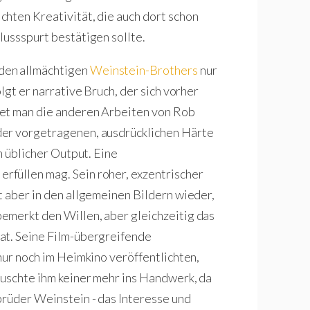
hten Kreativität, die auch dort schon
lussspurt bestätigen sollte.
den allmächtigen
Weinstein-Brothers
nur
lgt er narrative Bruch, der sich vorher
tet man die anderen Arbeiten von Rob
der vorgetragenen, ausdrücklichen Härte
n üblicher Output. Eine
füllen mag. Sein roher, exzentrischer
t aber in den allgemeinen Bildern wieder,
emerkt den Willen, aber gleichzeitig das
at. Seine Film-übergreifende
nur noch im Heimkino veröffentlichten,
fuschte ihm keiner mehr ins Handwerk, da
brüder Weinstein - das Interesse und