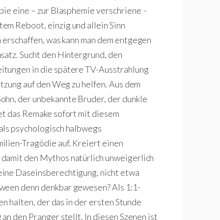
bie eine – zur Blasphemie verschriene -
em Reboot, einzig und allein Sinn
lm erschaffen, was kann man dem entgegen
satz. Sucht den Hintergrund, den
itungen in die spätere TV-Ausstrahlung
setzung auf den Weg zu helfen. Aus dem
ohn, der unbekannte Bruder, der dunkle
tet das Remake sofort mit diesem
als psychologisch halbwegs
ilien-Tragödie auf. Kreiert einen
 damit den Mythos natürlich unweigerlich
eine Daseinsberechtigung, nicht etwa
oween denn denkbar gewesen? Als 1:1-
en halten, der das in der ersten Stunde
an den Pranger stellt. In diesen Szenen ist