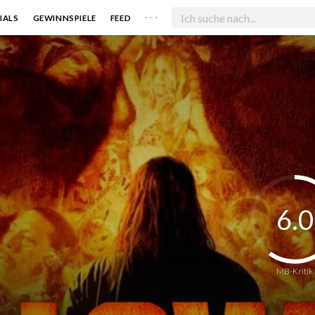
. . .
IALS
GEWINNSPIELE
FEED
6.0
MB-Kritik