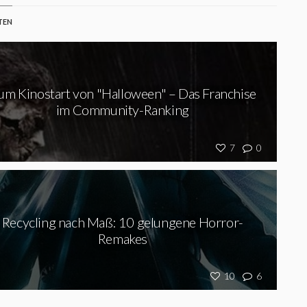
TEN
um Kinostart von "Halloween" – Das Franchise
im Community-Ranking
7
0
Recycling nach Maß: 10 gelungene Horror-
Remakes
10
6