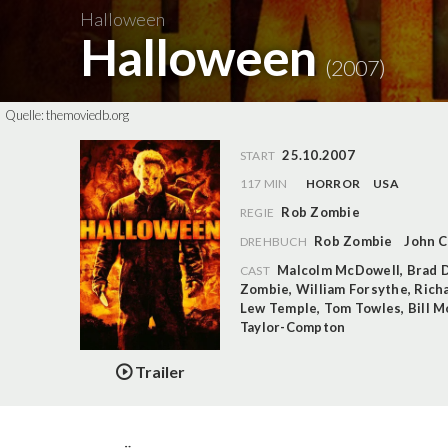
Halloween
Halloween
(2007)
Quelle:
themoviedb.org
25.10.2007
START
117 MIN
HORROR
USA
Rob Zombie
REGIE
Rob Zombie
John 
DREHBUCH
Malcolm McDowell
,
Brad D
CAST
Zombie
,
William Forsythe
,
Rich
Lew Temple
,
Tom Towles
,
Bill M
Taylor-Compton
Trailer