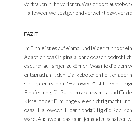
Vertrauen in ihn verloren. Was er dort austoben 
Halloween weitestgehend verwehrt bzw. versi
FAZIT
Im Finale ist es auf einmal und leider nur noch ei
Adaption des Originals, ohne dessen bedrohlic
dadurch auffangen zu können. Was nie die dem
entsprach, mit dem Dargebotenen holt er aber 
schon, denn schon. "Halloween" ist für vom Orig
Empfehlung, für Puristen grenzwertig und für d
Kiste, da der Film lange vieles richtig macht und
dass "Halloween II" dann endgültig die Rob-Zom
wäre. Auch wenn das kaum jemand zu schätzen we