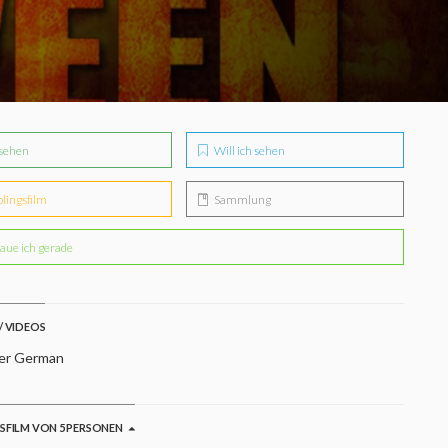
sehen
Will ich sehen
blingsfilm
Sammlung
aue ich gerade
/ VIDEOS
ler German
GSFILM VON 5 PERSONEN