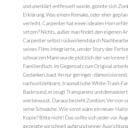
und unerklärt entfesselt wurde, gönnte sich Zom
Erklärung. Was einem Remake, oder eher geplant
verleiht. Carpenter hat einen idealen Horrorfi
setzen? Nichts, außer man findet den eigenen An
Carpenter selbst rückwirkend durch Nachbearbe
seines Films integrierte, um der Story der Fort
schwarzen Mann wurde plötzlich der verlorene S
Familienfluch. Im Gegensatz zum Original arbei
Gedanken, baut ihn nur geringer-dämonisierend 
nachvollziehbare, traumatische White-Trash-Fam
Backround, erzeugt Transparenz und demaskiert
wie bewusst. Daraus bezieht Zombies Version s
seine Schwäche. Wie sonst wäre ein neuer Hall
Kopie? Bitte nicht! Das sollte sich jeder vor Aug
gezeigte vorschnell aufgrund seiner Ausrichtung 