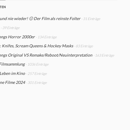
STEN
und nie wieder! 🤢 Der Film als reinste Folter
- 31 Einträge
- 39 Einträge
ngs Horror 2000er
- 134 Einträge
r: Knifes, Scream Queens & Hockey Masks
- 83 Einträge
ngs Original VS Remake/Reboot/Neuinterpretation
- 163 Einträge
Filmsammlung
- 1036 Einträge
 Leben im Kino
- 257 Einträge
ne Filme 2024
- 301 Einträge