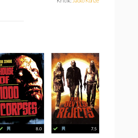
Kritik:
Jacko Kunze
8.0
7.5