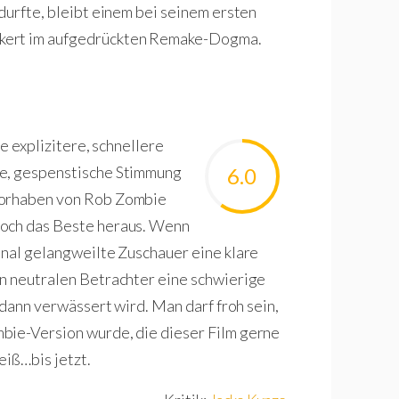
durfte, bleibt einem bei seinem ersten
ckert im aufgedrückten Remake-Dogma.
ne explizitere, schnellere
he, gespenstische Stimmung
6.0
 Vorhaben von Rob Zombie
noch das Beste heraus. Wenn
inal gelangweilte Zuschauer eine klare
en neutralen Betrachter eine schwierige
 dann verwässert wird. Man darf froh sein,
bie-Version wurde, die dieser Film gerne
iß…bis jetzt.