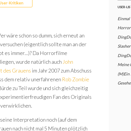
User-Kritiken
USER-LI
Einmal 
Horror
r wäre schon so dumm, sich erneut an
DingDo
versuchen (eigentlich sollte man an der
Slashe
bt es immer...)? Da Horrorfilme
DingDo
liegen, wurde natürlich auch
John
Meine 
t des Grauens
im Jahr 2007 zum Abschuss
(M)Ein
ass dem relativ unerfahrenen
Rob Zombie
Gesehe
rde zu Teil wurde und sich gleichzeitig
 experimentierfreudigen Fan des Originals
 verwirklichen.
 seine Interpretation noch (auf dem
auen nach nicht mal 5 Minuten plötzlich