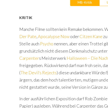
MB-Kritik
KRITIK
Manche Filme sollten kein Remake bekommen. We
Der Pate
,
Apocalypse Now
oder
Citzen Kane
zu 
Stelle auch
Psycho
nennen, aber einen Trottel gi
grundsätzlich nicht diesem Denkmalschutz unter
Carpenter
s Meisterwerk
Halloween – Die Nach
freigegeben. Rückwirkend darf man froh sein, d
(
The Devil’s Rejects
) diese undankbare Würde/Bü
ärgern, das dem hoch talentierten, mutigen und
nicht gestattet wurde, seine Version in Gänze zu
In der ausführlichen Exposition darf Rob Zombie
Papier) ausleben. Während bei Carpenter das Gr