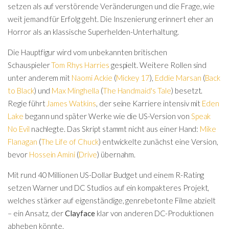
setzen als auf verstörende Veränderungen und die Frage, wie
weit jemand für Erfolg geht. Die Inszenierung erinnert eher an
Horror als an klassische Superhelden-Unterhaltung.
Die Hauptfigur wird vom unbekannten britischen
Schauspieler
Tom Rhys Harries
gespielt. Weitere Rollen sind
unter anderem mit
Naomi Ackie
(
Mickey 17
),
Eddie Marsan
(
Back
to Black
) und
Max Minghella
(
The Handmaid's Tale
) besetzt.
Regie führt
James Watkins
, der seine Karriere intensiv mit
Eden
Lake
begann und später Werke wie die US-Version von
Speak
No Evil
nachlegte. Das Skript stammt nicht aus einer Hand:
Mike
Flanagan
(
The Life of Chuck
) entwickelte zunächst eine Version,
bevor
Hossein Amini
(
Drive
) übernahm.
Mit rund 40 Millionen US-Dollar Budget und einem R-Rating
setzen Warner und DC Studios auf ein kompakteres Projekt,
welches stärker auf eigenständige, genrebetonte Filme abzielt
– ein Ansatz, der
Clayface
klar von anderen DC-Produktionen
abheben könnte.