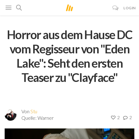
LOGIN
Horror aus dem Hause DC
vom Regisseur von "Eden
Lake": Seht den ersten
Teaser zu "Clayface"
Von
Stu
Quelle:
Warner
2
2