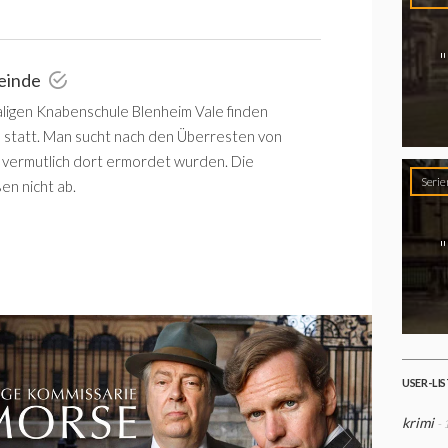
"
Feinde
ligen Knabenschule Blenheim Vale finden
statt. Man sucht nach den Überresten von
 vermutlich dort ermordet wurden. Die
Serie
en nicht ab.
"
USER-LI
krimi
- 