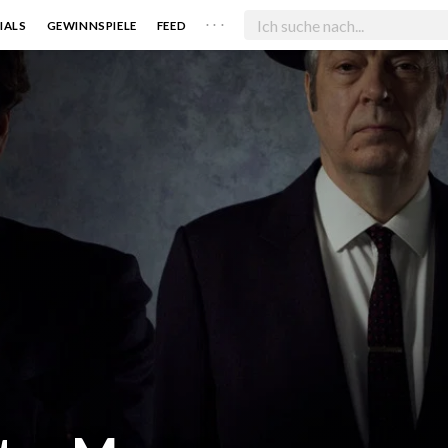
. . .
IALS
GEWINNSPIELE
FEED