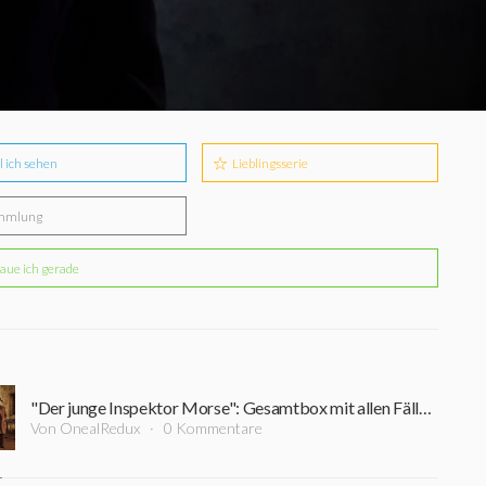
l ich sehen
Lieblingsserie
mmlung
aue ich gerade
"Der junge Inspektor Morse": Gesamtbox mit allen Fällen erscheint im November auf DVD
Von OnealRedux
0 Kommentare