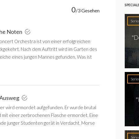
SPECIAL
0
/3 Gesehen
Serie
che Noten
"De
ncert Orchestra ist von einer erfolgreichen
kgekehrt. Nach dem Auftritt wird im Garten des
Leiche eines jungen Mannes gefunden. Was ist
Serie
 Ausweg
"
er wird ermordet aufgefunden. Er wurde brutal
d mit einer zerbrochenen Flasche ermordet. Eine
de junger Studenten gerät in Verdacht. Morse
Serie