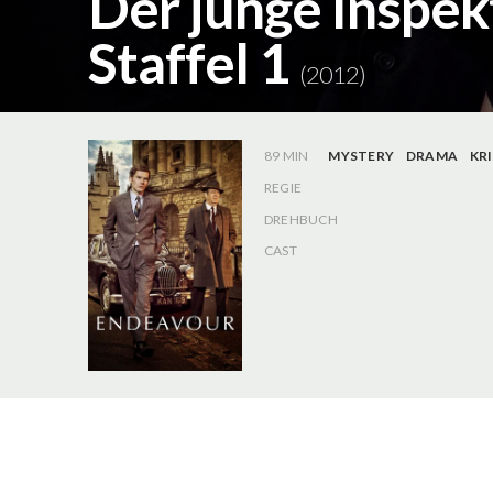
Der junge Inspek
Staffel 1
(2012)
89 MIN
MYSTERY
DRAMA
KR
REGIE
DREHBUCH
CAST