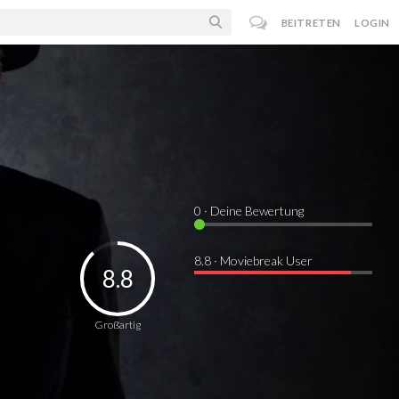
BEITRETEN
LOGIN
0
· Deine Bewertung
8.8 · Moviebreak User
8.8
Großartig