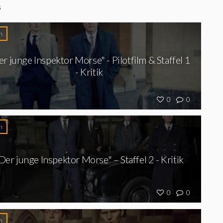
S
n
r junge Inspektor Morse" - Pilotfilm & Staffel 1
- Kritik
0
0
n
Der junge Inspektor Morse" – Staffel 2 - Kritik
0
0
n