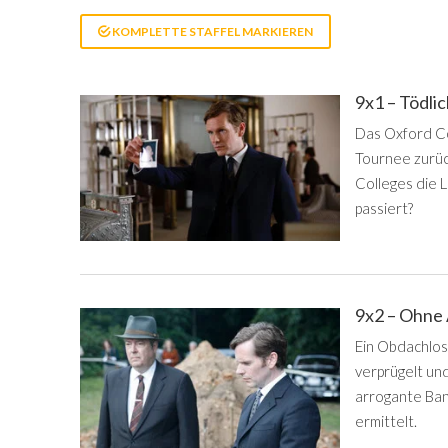
KOMPLETTE STAFFEL MARKIEREN
9x1 – Tödli
Das Oxford Co
Tournee zurüc
Colleges die 
passiert?
9x2 – Ohne
Ein Obdachlos
verprügelt un
arrogante Ban
ermittelt.