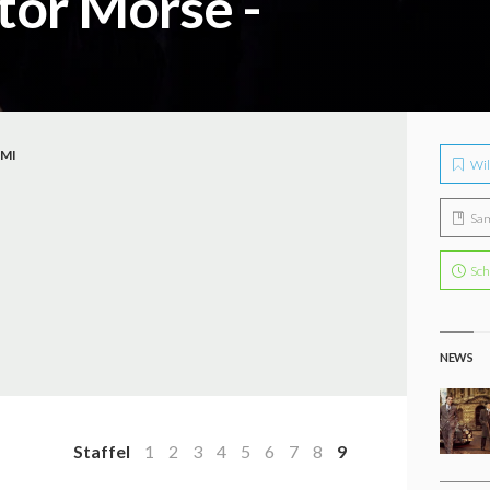
tor Morse -
IMI
Wil
Sa
Sch
NEWS
Staffel
1
2
3
4
5
6
7
8
9