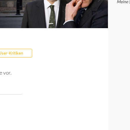
Meine 
User-Kritiken
e vor.