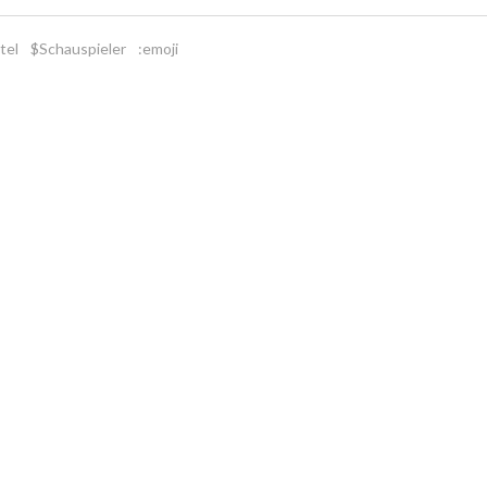
tel
$Schauspieler
:emoji