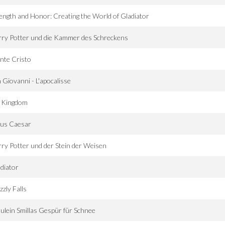
ength and Honor: Creating the World of Gladiator
ry Potter und die Kammer des Schreckens
nte Cristo
 Giovanni - L'apocalisse
 Kingdom
ius Caesar
ry Potter und der Stein der Weisen
diator
zzly Falls
ulein Smillas Gespür für Schnee