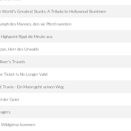
 World's Greatest Stunts: A Tribute to Hollywood Stuntmen
umph des Mannes, den sie Pferd nannten
Highpoint flippt die Meute aus
zan, Herr des Urwalds
liver's Travels
r Ticket Is No Longer Valid
t Travis - Ein Mann geht seinen Weg
el der Geier
vagers
e Wildgänse kommen