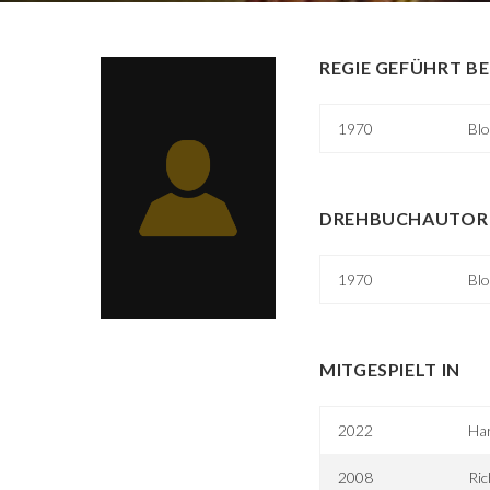
REGIE GEFÜHRT BE
1970
Blo
DREHBUCHAUTOR 
1970
Blo
MITGESPIELT IN
2022
Har
2008
Ric