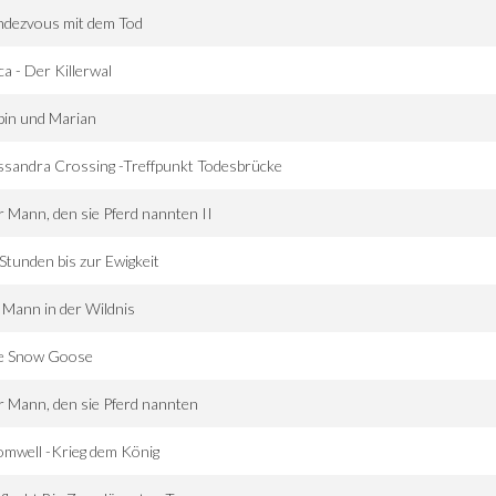
ndezvous mit dem Tod
a - Der Killerwal
bin und Marian
sandra Crossing -Treffpunkt Todesbrücke
 Mann, den sie Pferd nannten II
Stunden bis zur Ewigkeit
 Mann in der Wildnis
e Snow Goose
 Mann, den sie Pferd nannten
mwell -Krieg dem König