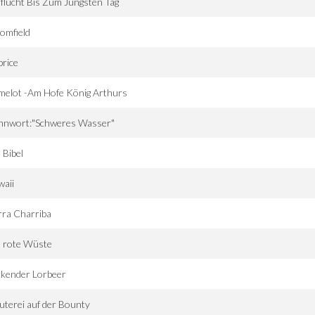
flucht Bis Zum Jüngsten Tag
omfield
rice
melot -Am Hofe König Arthurs
nnwort:"Schweres Wasser"
 Bibel
waii
rra Charriba
e rote Wüste
ckender Lorbeer
terei auf der Bounty