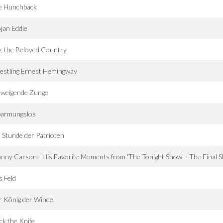
e Hunchback
jan Eddie
, the Beloved Country
estling Ernest Hemingway
hweigende Zunge
barmungslos
 Stunde der Patrioten
nny Carson - His Favorite Moments from 'The Tonight Show' - The Final S
 Feld
r König der Winde
k the Knife