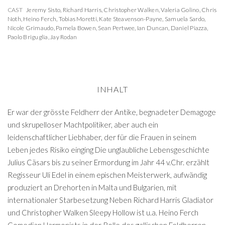
CAST
Jeremy Sisto
,
Richard Harris
,
Christopher Walken
,
Valeria Golino
,
Chris
Noth
,
Heino Ferch
,
Tobias Moretti
,
Kate Steavenson-Payne
,
Samuela Sardo
,
Nicole Grimaudo
,
Pamela Bowen
,
Sean Pertwee
,
Ian Duncan
,
Daniel Piazza
,
Paolo Briguglia
,
Jay Rodan
INHALT
Er war der grösste Feldherr der Antike, begnadeter Demagoge
und skrupelloser Machtpolitiker, aber auch ein
leidenschaftlicher Liebhaber, der für die Frauen in seinem
Leben jedes Risiko einging Die unglaubliche Lebensgeschichte
Julius Cäsars bis zu seiner Ermordung im Jahr 44 v.Chr. erzählt
Regisseur Uli Edel in einem epischen Meisterwerk, aufwändig
produziert an Drehorten in Malta und Bulgarien, mit
internationaler Starbesetzung Neben Richard Harris Gladiator
und Christopher Walken Sleepy Hollow ist u.a. Heino Ferch