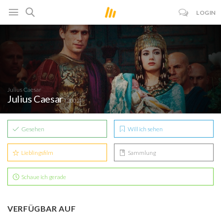
LOGIN
Julius Caesar
Julius Caesar
(2002)
Gesehen
Will ich sehen
Lieblingsfilm
Sammlung
Schaue ich gerade
VERFÜGBAR AUF