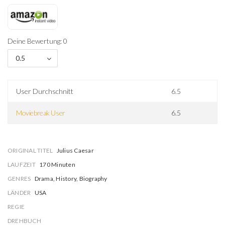
Deine Bewertung: 0
0.5
User Durchschnitt
6.5
Moviebreak User
6.5
ORIGINAL TITEL
Julius Caesar
LAUFZEIT
170 Minuten
GENRES
Drama, History, Biography
LÄNDER
USA
REGIE
DREHBUCH