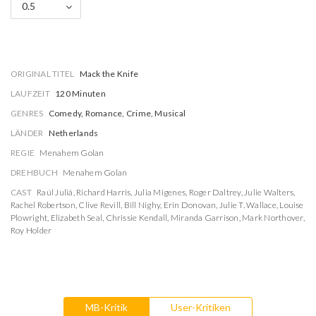
0.5
ORIGINAL TITEL
Mack the Knife
LAUFZEIT
120 Minuten
GENRES
Comedy, Romance, Crime, Musical
LÄNDER
Netherlands
REGIE
Menahem Golan
DREHBUCH
Menahem Golan
CAST
Raúl Juliá
,
Richard Harris
,
Julia Migenes
,
Roger Daltrey
,
Julie Walters
,
Rachel Robertson
,
Clive Revill
,
Bill Nighy
,
Erin Donovan
,
Julie T. Wallace
,
Louise
Plowright
,
Elizabeth Seal
,
Chrissie Kendall
,
Miranda Garrison
,
Mark Northover
,
Roy Holder
MB-Kritik
User-Kritiken