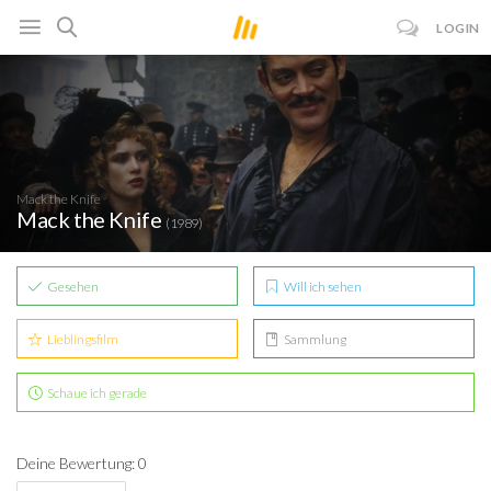
LOGIN
Mack the Knife
Mack the Knife
(1989)
Gesehen
Will ich sehen
Lieblingsfilm
Sammlung
Schaue ich gerade
Deine Bewertung: 0