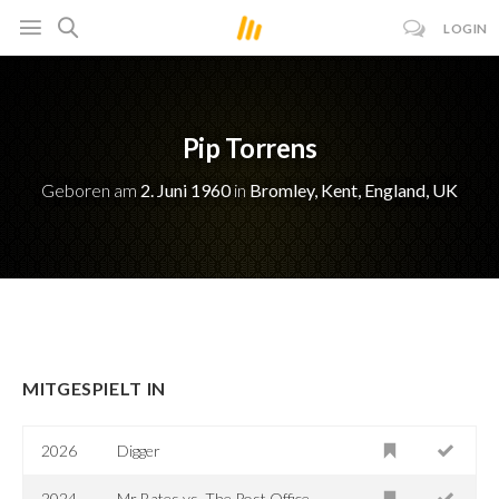
LOGIN
Pip Torrens
Geboren am
2. Juni 1960
in
Bromley, Kent, England, UK
MITGESPIELT IN
2026
Digger
2024
Mr Bates vs. The Post Office