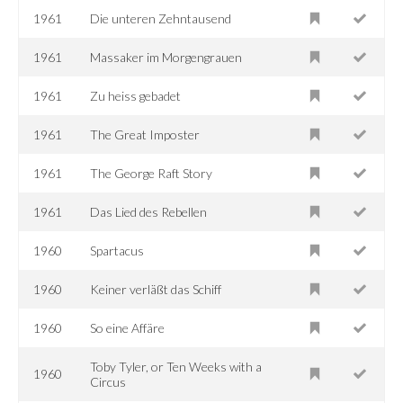
1961
Die unteren Zehntausend
1961
Massaker im Morgengrauen
1961
Zu heiss gebadet
1961
The Great Imposter
1961
The George Raft Story
1961
Das Lied des Rebellen
1960
Spartacus
1960
Keiner verläßt das Schiff
1960
So eine Affäre
Toby Tyler, or Ten Weeks with a
1960
Circus