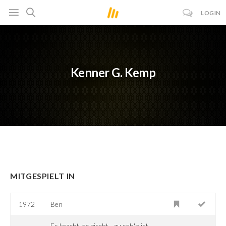
LOGIN
Kenner G. Kemp
MITGESPIELT IN
1972
Ben
Es kracht, es zischt - zu seh'n ist