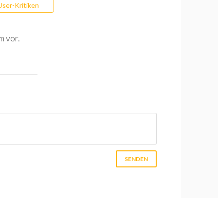
User-Kritiken
m vor.