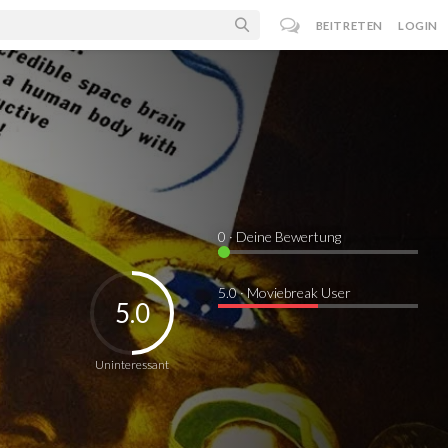
BEITRETEN
LOGIN
0
· Deine Bewertung
5.0 · Moviebreak User
5.0
Uninteressant