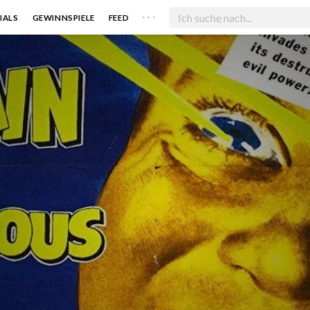
. . .
IALS
GEWINNSPIELE
FEED