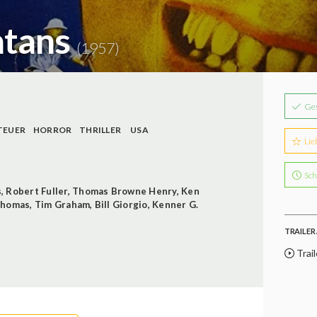
atans
(1957)
Ge
TEUER
HORROR
THRILLER
USA
Lie
Sch
s
,
Robert Fuller
,
Thomas Browne Henry
,
Ken
 Thomas
,
Tim Graham
,
Bill Giorgio
,
Kenner G.
TRAILER 
Trail