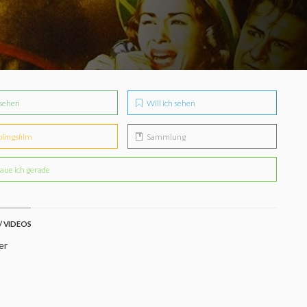
sehen
Will ich sehen
blingsfilm
Sammlung
aue ich gerade
/ VIDEOS
er