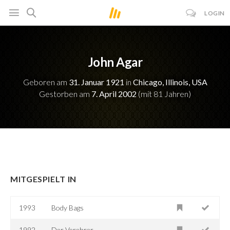
LOGIN
John Agar
Geboren am
31. Januar 1921
in
Chicago, Illinois, USA
Gestorben am
7. April 2002
(mit 81 Jahren)
MITGESPIELT IN
1993
Body Bags
1992
Der Verehrer