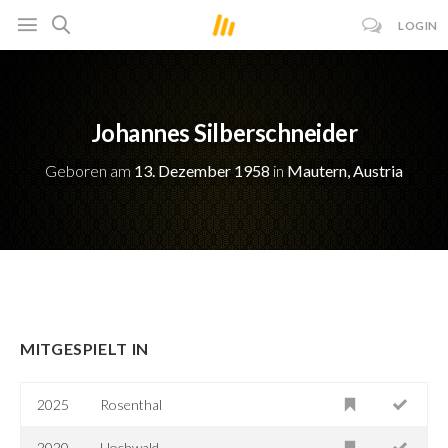
LOGIN
Johannes Silberschneider
Geboren am
13. Dezember 1958
in
Mautern, Austria
MITGESPIELT IN
2025
Rosenthal
2020
Hochwald