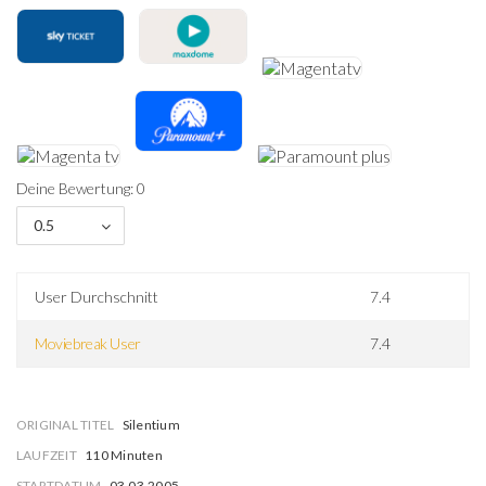
Deine Bewertung: 0
0.5
User Durchschnitt
7.4
Moviebreak User
7.4
ORIGINAL TITEL
Silentium
LAUFZEIT
110 Minuten
STARTDATUM
03.03.2005