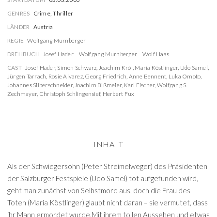
GENRES
Crime, Thriller
LÄNDER
Austria
REGIE
Wolfgang Murnberger
DREHBUCH
Josef Hader
Wolfgang Murnberger
Wolf Haas
CAST
Josef Hader
,
Simon Schwarz
,
Joachim Król
,
Maria Köstlinger
,
Udo Samel
,
Jürgen Tarrach
,
Rosie Alvarez
,
Georg Friedrich
,
Anne Bennent
,
Luka Omoto
,
Johannes Silberschneider
,
Joachim Bißmeier
,
Karl Fischer
,
Wolfgang S.
Zechmayer
,
Christoph Schlingensief
,
Herbert Fux
INHALT
Als der Schwiegersohn (Peter Streimelweger) des Präsidenten
der Salzburger Festspiele (Udo Samel) tot aufgefunden wird,
geht man zunächst von Selbstmord aus, doch die Frau des
Toten (Maria Köstlinger) glaubt nicht daran – sie vermutet, dass
ihr Mann ermordet wurde.Mit ihrem tollen Aussehen und etwas