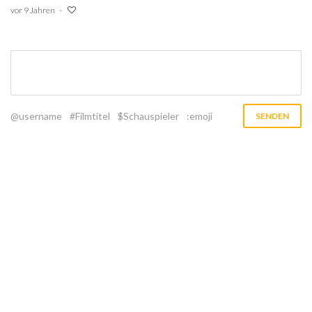
vor 9 Jahren
@username
#Filmtitel
$Schauspieler
:emoji