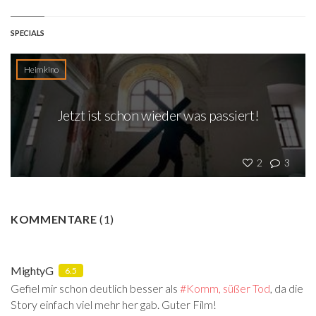
SPECIALS
Heimkino
Jetzt ist schon wieder was passiert!
2
3
KOMMENTARE
(
1
)
MightyG
6.5
Gefiel mir schon deutlich besser als
#Komm, süßer Tod
‍, da die
Story einfach viel mehr her gab. Guter Film!