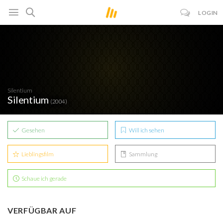
LOGIN
Silentium
Silentium
(2004)
Gesehen
Will ich sehen
Lieblingsfilm
Sammlung
Schaue ich gerade
VERFÜGBAR AUF