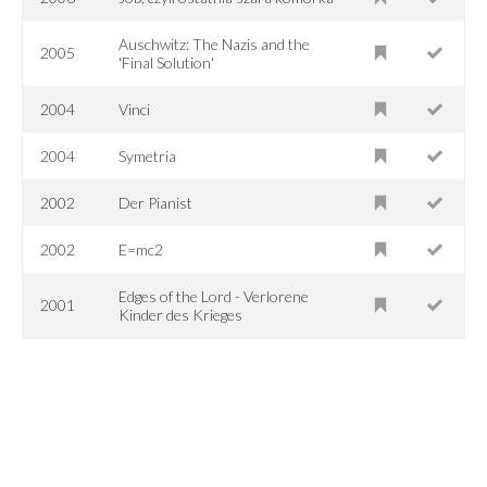
Auschwitz: The Nazis and the
2005
'Final Solution'
2004
Vinci
2004
Symetria
2002
Der Pianist
2002
E=mc2
Edges of the Lord - Verlorene
2001
Kinder des Krieges