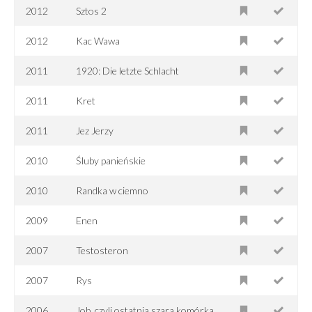
2012
Sztos 2
2012
Kac Wawa
2011
1920: Die letzte Schlacht
2011
Kret
2011
Jez Jerzy
2010
Śluby panieńskie
2010
Randka w ciemno
2009
Enen
2007
Testosteron
2007
Rys
2006
Job, czyli ostatnia szara komórka