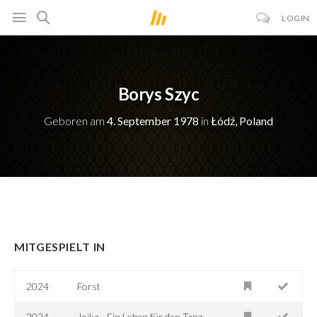
LOGIN
Borys Szyc
Geboren am
4. September 1978
in
Łódź, Poland
MITGESPIELT IN
2024
Forst
2024
Joika - Ein Leben für den Tanz