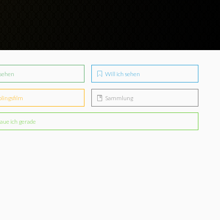
sehen
Will ich sehen
blingsfilm
Sammlung
aue ich gerade