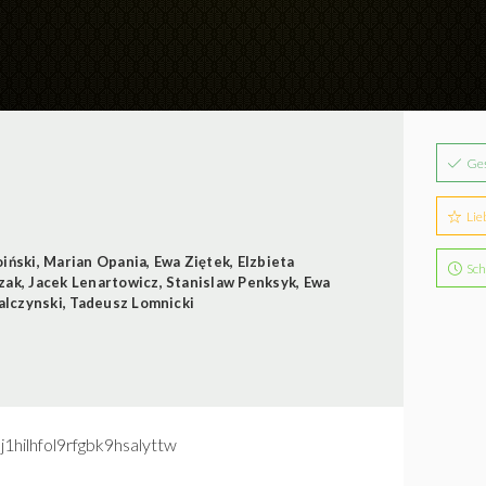
Ge
Lie
oiński
,
Marian Opania
,
Ewa Ziętek
,
Elzbieta
Sch
zak
,
Jacek Lenartowicz
,
Stanislaw Penksyk
,
Ewa
alczynski
,
Tadeusz Lomnicki