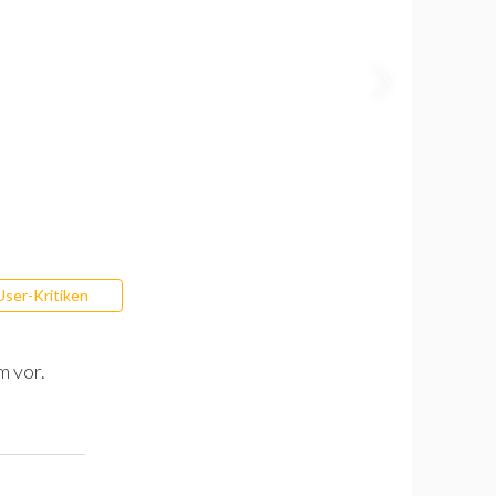
User-Kritiken
m vor.