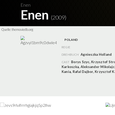
Enen
Enen
(2009)
Quelle:
themoviedb.org
POLAND
REGIE
Agnieszka Holland
DREHBUCH
Borys Szyc
,
Krzysztof Str
CAST
Karkoszka
,
Aleksander Mikolajc
Kania
,
Rafal Dajbor
,
Krzysztof K