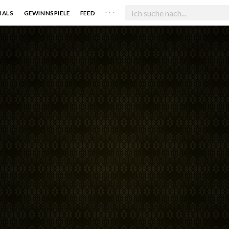
. . .
IALS
GEWINNSPIELE
FEED