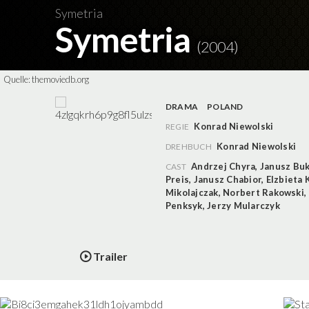
Symetria
Symetria
(2004)
Quelle:
themoviedb.org
DRAMA
POLAND
Konrad Niewolski
REGIE
Konrad Niewolski
DREHBUCH
Andrzej Chyra
,
Janusz Bu
CAST
Preis
,
Janusz Chabior
,
Elzbieta 
Mikolajczak
,
Norbert Rakowski
,
Penksyk
,
Jerzy Mularczyk
Trailer