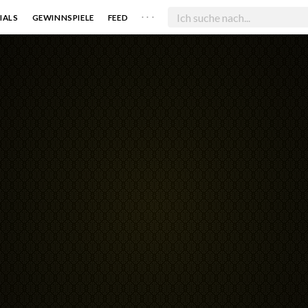
. . .
IALS
GEWINNSPIELE
FEED