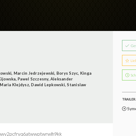
Ge
Lie
kowski
,
Marcin Jedrzejewski
,
Borys Szyc
,
Kinga
Sch
Kijowska
,
Pawel Szczesny
,
Aleksander
Maria Klejdysz
,
Dawid Lepkowski
,
Stanislaw
TRAILER 
Syme