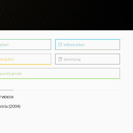
sehen
Will ich sehen
blingsfilm
Sammlung
aue ich gerade
/ VIDEOS
tria (2004)