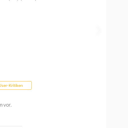
User-Kritiken
m vor.