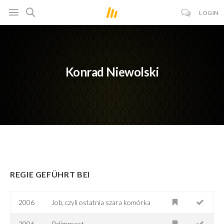
LOGIN
Konrad Niewolski
REGIE GEFÜHRT BEI
2006
Job, czyli ostatnia szara komórka
2006
Palimpsest