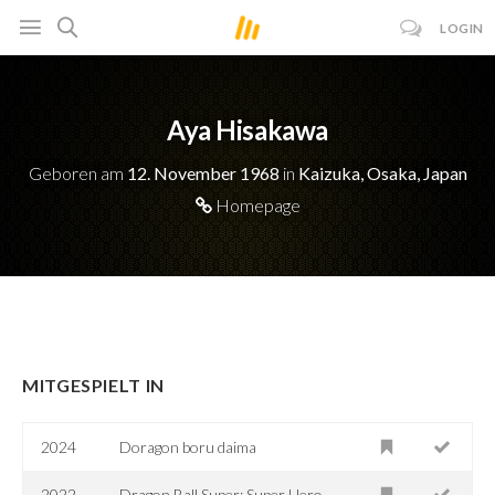
LOGIN
Aya Hisakawa
Geboren am
12. November 1968
in
Kaizuka, Osaka, Japan
Homepage
MITGESPIELT IN
2024
Doragon boru daima
2022
Dragon Ball Super: Super Hero