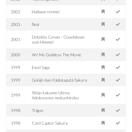
2002
Haibane renmei
2001-
Noir
Detektiv Conan - Countdown
2001
zum Himmel
2000
Ah! My Goddess The Movie
1999
Excel Saga
1999
Gekijô-ban Kâdokaputâ Sakura
Shôjo kakumei Utena:
1999
Adolescence mokushiroku
1998
Trigun
1998
Card Captor Sakura