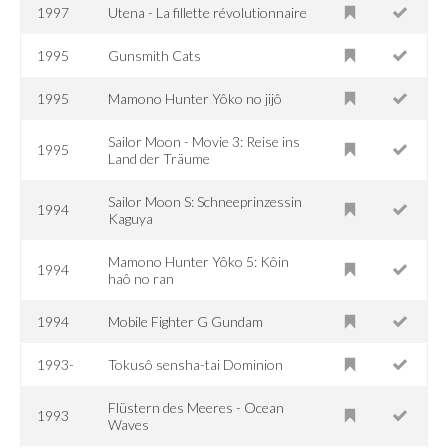
1997
Utena - La fillette révolutionnaire
1995
Gunsmith Cats
1995
Mamono Hunter Yôko no jijô
Sailor Moon - Movie 3: Reise ins
1995
Land der Träume
Sailor Moon S: Schneeprinzessin
1994
Kaguya
Mamono Hunter Yôko 5: Kôin
1994
haô no ran
1994
Mobile Fighter G Gundam
1993-
Tokusô sensha-tai Dominion
Flüstern des Meeres - Ocean
1993
Waves