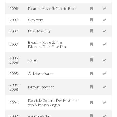
2008
Bleach - Movie 3: Fade to Black
2007-
Claymore
2007
Devil May Cry
Bleach - Movie 2: The
2007
DiamondDust Rebellion
2005–
Karin
2006
2005-
Aa Megamisama
2004–
Drawn Together
2008
Detektiv Conan - Der Magier mit
2004
den Silberschwingen
2002-
Azumanga daiô