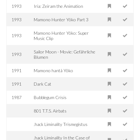
1993
Iria: Zeiram the Animation
1993
Mamono Hunter Yôko Part 3
Mamono Hunter Yôko: Super
1993
Music Clip
Sailor Moon - Movie: Gefährliche
1993
Blumen
1991
Mamono hantâ Yôko
1991
Dark Cat
1987
Bubblegum Crisis
801 T.T.S. Airbats
.hack Liminality Trismegistus
.hack Liminality In the Case of