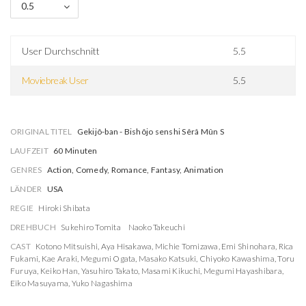
0.5
User Durchschnitt
5.5
Moviebreak User
5.5
ORIGINAL TITEL
Gekijô-ban - Bishôjo senshi Sêrâ Mûn S
LAUFZEIT
60 Minuten
GENRES
Action, Comedy, Romance, Fantasy, Animation
LÄNDER
USA
REGIE
Hiroki Shibata
DREHBUCH
Sukehiro Tomita
Naoko Takeuchi
CAST
Kotono Mitsuishi
,
Aya Hisakawa
,
Michie Tomizawa
,
Emi Shinohara
,
Rica
Fukami
,
Kae Araki
,
Megumi Ogata
,
Masako Katsuki
,
Chiyoko Kawashima
,
Toru
Furuya
,
Keiko Han
,
Yasuhiro Takato
,
Masami Kikuchi
,
Megumi Hayashibara
,
Eiko Masuyama
,
Yuko Nagashima