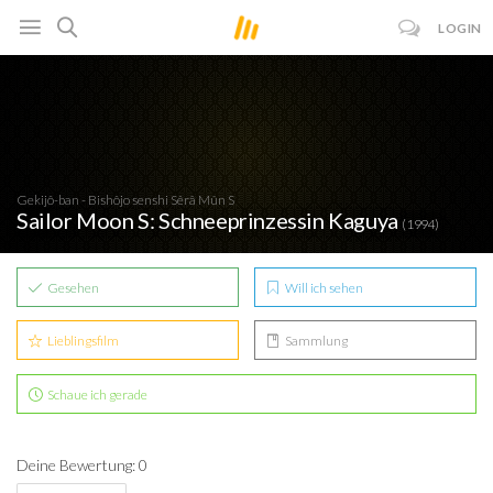
LOGIN
Gekijô-ban - Bishôjo senshi Sêrâ Mûn S
Sailor Moon S: Schneeprinzessin Kaguya
(1994)
Gesehen
Will ich sehen
Lieblingsfilm
Sammlung
Schaue ich gerade
Deine Bewertung: 0