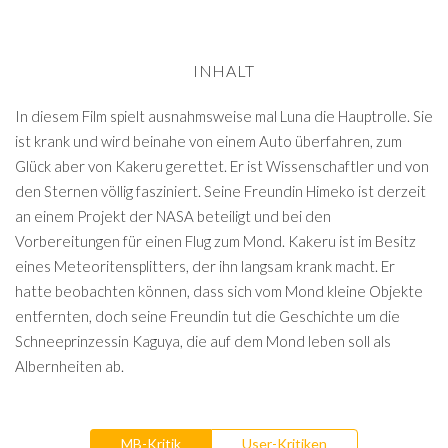
INHALT
In diesem Film spielt ausnahmsweise mal Luna die Hauptrolle. Sie
ist krank und wird beinahe von einem Auto überfahren, zum
Glück aber von Kakeru gerettet. Er ist Wissenschaftler und von
den Sternen völlig fasziniert. Seine Freundin Himeko ist derzeit
an einem Projekt der NASA beteiligt und bei den
Vorbereitungen für einen Flug zum Mond. Kakeru ist im Besitz
eines Meteoritensplitters, der ihn langsam krank macht. Er
hatte beobachten können, dass sich vom Mond kleine Objekte
entfernten, doch seine Freundin tut die Geschichte um die
Schneeprinzessin Kaguya, die auf dem Mond leben soll als
Albernheiten ab.
MB-Kritik
User-Kritiken