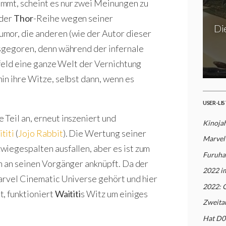
ommt, scheint es nur zwei Meinungen zu
 der
Thor
-Reihe wegen seiner
Di
mor, die anderen (wie der Autor dieser
usgegoren, denn während der infernale
rfeld eine ganze Welt der Vernichtung
in ihre Witze, selbst dann, wenn es
USER-LI
e Teil an, erneut inszeniert und
Kinoja
titi
(
Jojo Rabbit
). Die Wertung seiner
Marvel
iegespalten ausfallen, aber es ist zum
Furuha
ch an seinen Vorgänger anknüpft. Da der
2022 i
arvel Cinematic Universe gehört und hier
2022: 
, funktioniert
Waititi
s Witz um einiges
Zweita
Hat D0