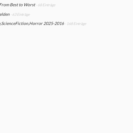
From Best to Worst
- 68 Einträge
elden
- 63 Einträge
y,ScienceFiction,Horror 2025-2016
- 168 Einträge