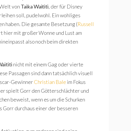
n Welt von
Taika Waititi
, der für Disney
leihen soll, pudelwohl. Ein wohliges
nen haben. Die gesamte Besetzung (
Russell
ert hier mit großer Wonne und Lust am
hineinpasst also noch beim direkten
aititi
nicht mit einem Gag oder vierte
se Passagen sind dann tatsächlich visuell
 Oscar-Gewinner
Christian Bale
im Fokus
ler spielt Gorr den Götterschlächter und
chen beweist, wenn es um die Schurken
ss Gorr durchaus einer der besseren