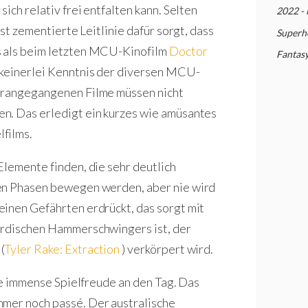
 sich relativ frei entfalten kann. Selten
2022 - 
est zementierte Leitlinie dafür sorgt, dass
Superh
s als beim letzten MCU-Kinofilm
Doctor
Fantas
 keinerlei Kenntnis der diversen MCU-
vorangegangenen Filme müssen nicht
n. Das erledigt ein kurzes wie amüsantes
films.
 Elemente finden, die sehr deutlich
den Phasen bewegen werden, aber nie wird
inen Gefährten erdrückt, das sorgt mit
ordischen Hammerschwingers ist, der
h
(
Tyler Rake: Extraction
) verkörpert wird.
ine immense Spielfreude an den Tag. Das
mmer noch passé. Der australische