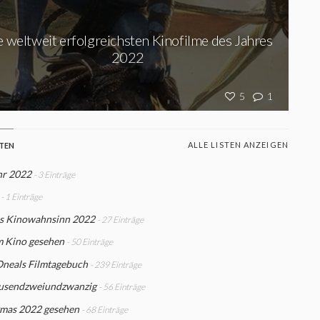
e weltweit erfolgreichsten Kinofilme des Jahres
2022
5
1
ALLE LISTEN ANZEIGEN
STEN
hr 2022
- 3 Einträge
- 1 Einträge
s Kinowahnsinn 2022
- 27 Einträge
m Kino gesehen
- 50 Einträge
Oneals Filmtagebuch
- 239 Einträge
usendzweiundzwanzig
- 56 Einträge
mas 2022 gesehen
- 68 Einträge