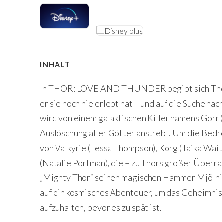
INHALT
In THOR: LOVE AND THUNDER begibt sich Thor 
er sie noch nie erlebt hat – und auf die Suche n
wird von einem galaktischen Killer namens Gorr (
Auslöschung aller Götter anstrebt. Um die Bedro
von Valkyrie (Tessa Thompson), Korg (Taika Wait
(Natalie Portman), die – zu Thors großer Überra
„Mighty Thor“ seinen magischen Hammer Mjölni
auf ein kosmisches Abenteuer, um das Geheimnis 
aufzuhalten, bevor es zu spät ist.