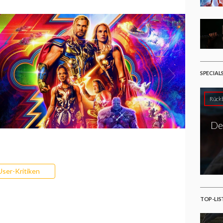
SPECIAL
Rückb
De
User-Kritiken
TOP-LIS