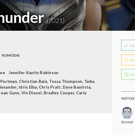
Thunder
(2021)
Ge
KOMÖDIE
Lie
Lee
Jennifer Kaytin Robinson
Sch
e Portman
,
Christian Bale
,
Tessa Thompson
,
Taika
Alexander
,
Idris Elba
,
Chris Pratt
,
Dave Bautista
,
Sean Gunn
,
Vin Diesel
,
Bradley Cooper
,
Carly
WEITERE
disneyf