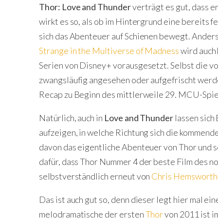
Thor: Love and Thunder
verträgt es gut, dass er
wirkt es so, als ob im Hintergrund eine bereits f
sich das Abenteuer auf Schienen bewegt. Ander
Strange in the Multiverse of Madness
wird auch
Serien von Disney+ vorausgesetzt. Selbst die 
zwangsläufig angesehen oder aufgefrischt werde
Recap zu Beginn des mittlerweile 29. MCU-Spiel
Natürlich, auch in
Love and Thunder
lassen sich
aufzeigen, in welche Richtung sich die kommen
davon das eigentliche Abenteuer von Thor und se
dafür, dass Thor Nummer 4 der beste Film des n
selbstverständlich erneut von
Chris Hemswort
Das ist auch gut so, denn dieser legt hier mal e
melodramatische der ersten
Thor
von 2011 ist i