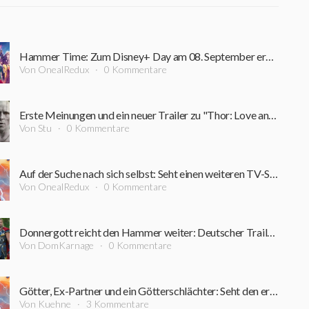
Hammer Time: Zum Disney+ Day am 08. September erscheint unter anderem "Thor: Love and Thunder" auf Disney+
Von OnealRedux
0 Kommentare
Erste Meinungen und ein neuer Trailer zu "Thor: Love and Thunder" haben uns erreicht
Von Stu
0 Kommentare
Auf der Suche nach sich selbst: Seht einen weiteren TV-Spot zu "Thor: Love and Thunder"
Von OnealRedux
0 Kommentare
Donnergott reicht den Hammer weiter: Deutscher Trailer zu "Thor: Love and Thunder" erschienen
Von DomKarnage
0 Kommentare
Götter, Ex-Partner und ein Götterschlächter: Seht den ersten Trailer zu "Thor: Love and Thunder"
Von Kuehne
3 Kommentare