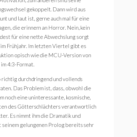
 Motivation, zum anderen sind seine
ngswechsel gekoppelt. Dann wird aus
nt und laut ist, gerne auch mal für eine
agen, die erinnern an Horror. Nein, kein
ndest für eine nette Abwechslung sorgt
2
im Frühjahr. Im letzten Viertel gibt es
duktion opisch wie die MCU-Version von
t im 4:3-Format.
so richtig durchdringend und vollends
aten. Das Problem ist, dass, obwohl die
m noch eine uninteressante, kosmische,
Taten des Götterschlächters verantwortlich
kter. Es nimmt ihm die Dramatik und
mit seinem gelungenen Prolog bereits sehr