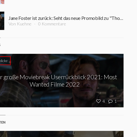
Jane Foster ist zurück: Seht das neue Promobild zu "Thor: Love and Thunder"
Von Kuehne
0 Kommentare
S
licke
r große Moviebreak Userrückblick 2021: Most
Wanted Filme 2022
4
1
TEN