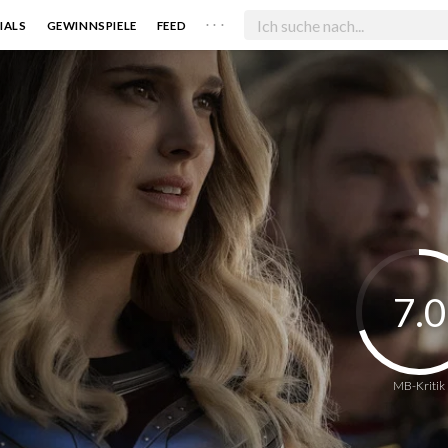
. . .
IALS
GEWINNSPIELE
FEED
7.0
MB-Kritik