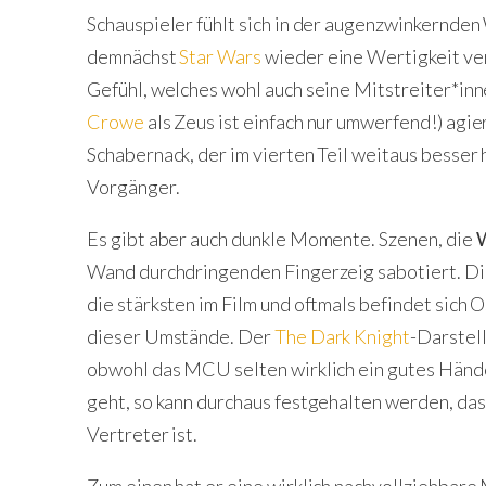
Schauspieler fühlt sich in der augenzwinkernde
demnächst
Star Wars
wieder eine Wertigkeit ver
Gefühl, welches wohl auch seine Mitstreiter*in
Crowe
als Zeus ist einfach nur umwerfend!) agi
Schabernack, der im vierten Teil weitaus besser 
Vorgänger.
Es gibt aber auch dunkle Momente. Szenen, die
W
Wand durchdringenden Fingerzeig sabotiert. Die
die stärksten im Film und oftmals befindet sich
dieser Umstände. Der
The Dark Knight
-Darstel
obwohl das MCU selten wirklich ein gutes Händ
geht, so kann durchaus festgehalten werden, da
Vertreter ist.