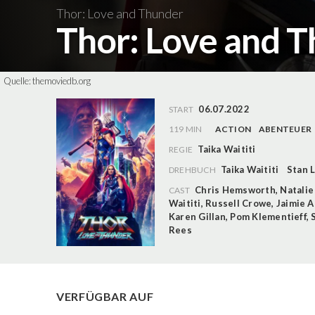
Thor: Love and Thunder
Thor: Love and 
Quelle:
themoviedb.org
06.07.2022
START
119 MIN
ACTION
ABENTEUER
Taika Waititi
REGIE
Taika Waititi
Stan 
DREHBUCH
Chris Hemsworth
,
Natali
CAST
Waititi
,
Russell Crowe
,
Jaimie 
Karen Gillan
,
Pom Klementieff
,
Rees
VERFÜGBAR AUF