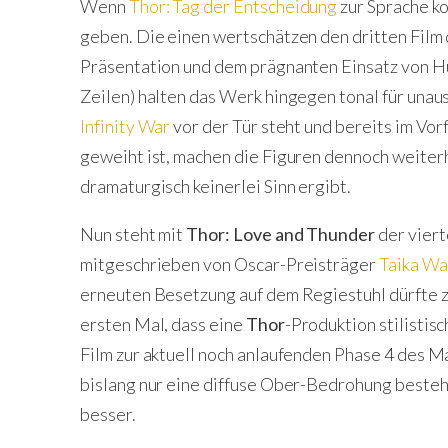
Wenn
Thor: Tag der Entscheidung
zur Sprache k
geben. Die einen wertschätzen den dritten Film
Präsentation und dem prägnanten Einsatz von Hu
Zeilen) halten das Werk hingegen tonal für una
Infinity War
vor der Tür steht und bereits im Vo
geweiht ist, machen die Figuren dennoch weiterh
dramaturgisch keinerlei Sinn ergibt.
Nun steht mit
Thor: Love and Thunder
der viert
mitgeschrieben von Oscar-Preisträger
Taika Wai
erneuten Besetzung auf dem Regiestuhl dürfte zw
ersten Mal, dass eine
Thor
-Produktion stilistis
Film zur aktuell noch anlaufenden Phase 4 des M
bislang nur eine diffuse Ober-Bedrohung besteht
besser.