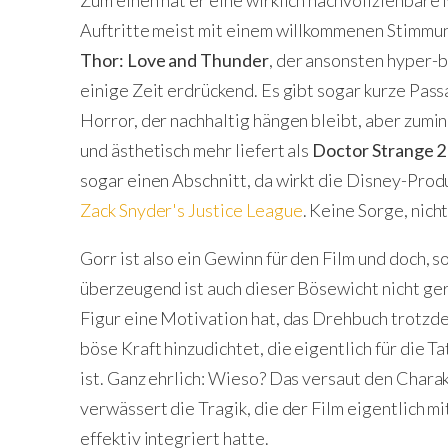
Zum einen hat er eine wirklich nachvollziehbare
Auftritte meist mit einem willkommenen Stimmu
Thor: Love and Thunder
, der ansonsten hyper-bu
einige Zeit erdrückend. Es gibt sogar kurze Pass
Horror, der nachhaltig hängen bleibt, aber zumi
und ästhetisch mehr liefert als
Doctor Strange 
sogar einen Abschnitt, da wirkt die Disney-Pro
Zack Snyder's Justice League
. Keine Sorge, nich
Gorr ist also ein Gewinn für den Film und doch, 
überzeugend ist auch dieser Bösewicht nicht ger
Figur eine Motivation hat, das Drehbuch trotzde
böse Kraft hinzudichtet, die eigentlich für die 
ist. Ganz ehrlich: Wieso? Das versaut den Chara
verwässert die Tragik, die der Film eigentlich 
effektiv integriert hatte.