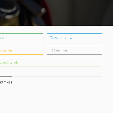
sehen
Will ich sehen
blingsfilm
Sammlung
aue ich gerade
 KRITIKEN
an5000