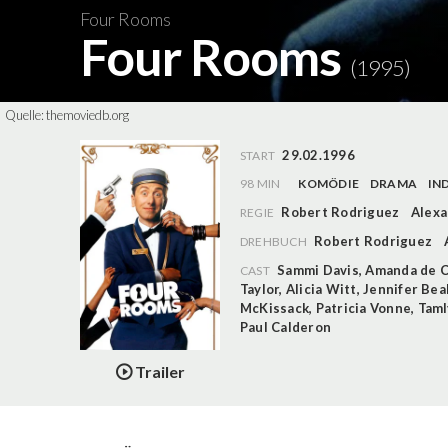
Four Rooms
Four Rooms
(1995)
Quelle:
themoviedb.org
29.02.1996
START
98 MIN
KOMÖDIE
DRAMA
IN
Robert Rodriguez
Alexa
REGIE
Robert Rodriguez
DREHBUCH
Sammi Davis
,
Amanda de 
CAST
Taylor
,
Alicia Witt
,
Jennifer Bea
McKissack
,
Patricia Vonne
,
Taml
Paul Calderon
Trailer