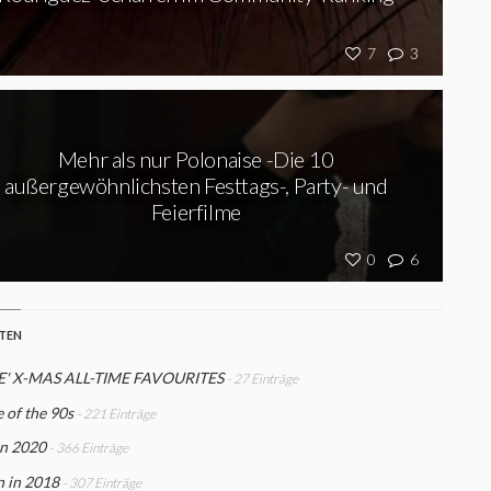
7
3
Mehr als nur Polonaise -Die 10
außergewöhnlichsten Festtags-, Party- und
Feierfilme
0
6
STEN
' X-MAS ALL-TIME FAVOURITES
- 27 Einträge
 of the 90s
- 221 Einträge
n 2020
- 366 Einträge
n in 2018
- 307 Einträge