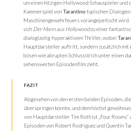
um einen hitzigen Hollywood-Schauspieler und d
Kammerspiel von
Tarantino
-typischen Dialogen 
Maschinengewehrfeuers vorangepeitscht wird. D
sich
Der Mann aus Hollywood
zu einer fantasti
dialoglastig-hyperaktivem Thriller, wobei
Taran
Hauptdarsteller auftritt, sondern zusätzlich mit
bösen wie abrupten Schlussstrich unter einen du
sehenswerten Episodenfilm zieht.
FAZIT
Abgesehen von den ersten beiden Episoden, die 
überspringen könnte, und dem höchst gewöhnun
von Hauptdarsteller Tim Roth ist „Four Rooms“ 
Episoden von Robert Rodriguez und Quentin Ta