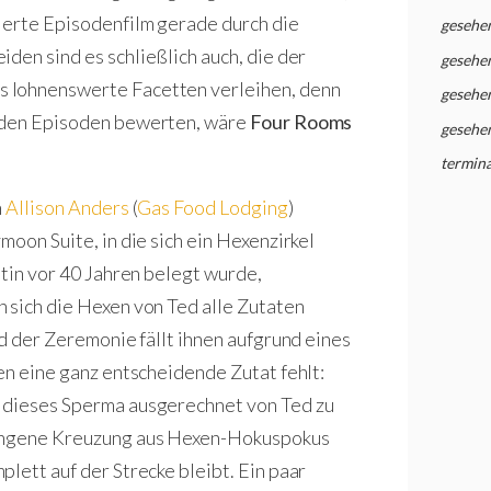
ierte Episodenfilm gerade durch die
gesehe
eiden sind es schließlich auch, die der
gesehe
 lohnenswerte Facetten verleihen, denn
gesehe
eiden Episoden bewerten, wäre
Four Rooms
gesehe
termina
n
Allison Anders
(
Gas Food Lodging
)
moon Suite, in die sich ein Hexenzirkel
ttin vor 40 Jahren belegt wurde,
 sich die Hexen von Ted alle Zutaten
nd der Zeremonie fällt ihnen aufgrund eines
en eine ganz entscheidende Zutat fehlt:
, dieses Sperma ausgerechnet von Ted zu
lungene Kreuzung aus Hexen-Hokuspokus
lett auf der Strecke bleibt. Ein paar