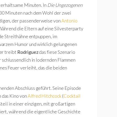
nterhaltsame Minuten. In
Die Ungezogenen
e 30 Minuten nach dem Wohl der zwei
digen, der passenderweise von
Antonio
 Während die Eltern auf eine Silvesterparty
nde Streithähne entpuppen, im
hwarzem Humor und wirklich gelungenen
er treibt
Rodriguez
das fiese Szenario
r schlussendlich in lodernden Flammen
es Feuer verleiht, das die beiden
önenden Abschluss geführt. Seine Episode
 das Kino von
Alfred Hitchcock
(
Cocktail
teil in einer einzigen, mit großartigen
ert, während die eigentliche Geschichte