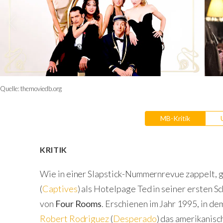
Quelle:
themoviedb.org
MB-Kritik
KRITIK
Wie in einer Slapstick-Nummernrevue zappelt, gr
(
Captives
) als Hotelpage Ted in seiner ersten Sc
von
Four Rooms
. Erschienen im Jahr 1995, in de
Robert Rodriguez
(
Desperado
) das amerikanisc