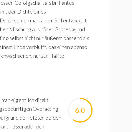
essen Gefolgschaft als brillantes
mit der Dichte eines
urch seinen markanten Stil entwickelt
schen Mischung aus böser Groteske und
tino
selbst nicht nur äußerst passend als
 einem Ende verblüfft, das einen ebenso
rchwachsenen, nur zur Hälfte
man eigentlich direkt
gsbedürftigen Overacting
6.0
aufgrund der letzten beiden
rantino gerade noch