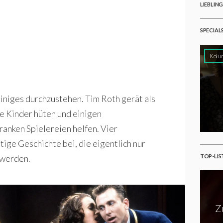
LIEBLIN
SPECIAL
Kolu
iniges durchzustehen. Tim Roth gerät als
re Kinder hüten und einigen
anken Spielereien helfen. Vier
ige Geschichte bei, die eigentlich nur
TOP-LIS
 werden.
Z