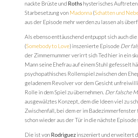
nackte Brüste und
Roths
hysterisches Auftreten
Starbesetzung von
Madonna
(
Schatten und Neb
aus der Episode mehr werden zu lassen als überf
Als ebenso enttäuschend entpuppt sich auch die
(
Somebody to Love
) inszenierte Episode
Der fa
der Zimmernummer verirrt sich Ted hier in ein sk
Mann seine Ehefrau auf einem Stuhl gefesselt hält
psychopathisches Rollenspiel zwischen den Ehep
geladenem Revolver vor dem Gesicht unfreiwilli
Rolle in dem Spiel zu übernehmen.
Der falsche 
ausgewälztes Konzept, dem die Ideen viel zu sc
Zwischenfall, bei dem er im Badezimmerfenster 
schon wieder aus der Tür in die nächste Episode 
Die ist von
Rodriguez
inszeniert und erweitert 