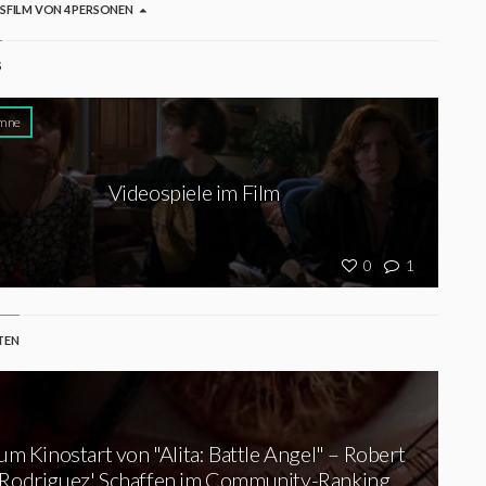
GSFILM VON 4 PERSONEN
S
mne
Videospiele im Film
0
1
TEN
um Kinostart von "Alita: Battle Angel" – Robert
Rodriguez' Schaffen im Community-Ranking