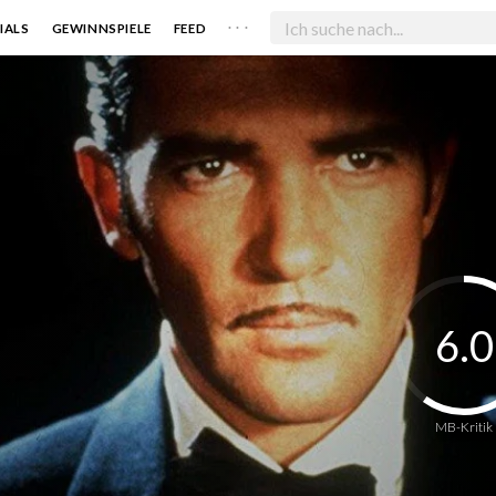
. . .
IALS
GEWINNSPIELE
FEED
6.0
MB-Kritik