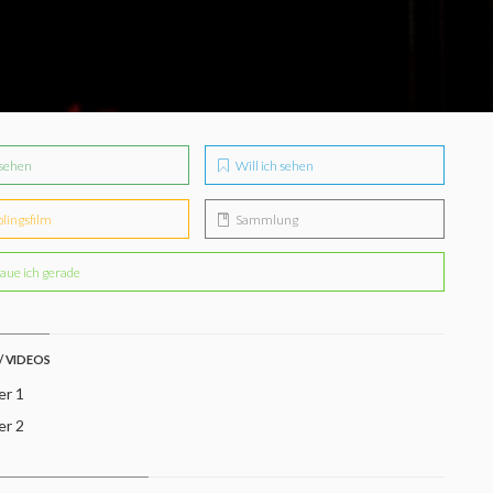
sehen
Will ich sehen
blingsfilm
Sammlung
aue ich gerade
/ VIDEOS
er 1
er 2