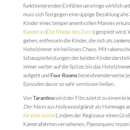
funktionierenden Einfällen um einige wirklich u
muss sich Ted gegen eine üppige Bezahlung all
Kinder eines temperamentvollen Mannes erkun
Banderas
(
Die Maske des Zorro
) gespielt wird.
gehen, entfesseln die Kinder, die sich als zanke
Hotelzimmer ein heilloses Chaos. Mit rabensc
Schauspielleistungen der beiden Kinderdarstell
immer weiter auf die Spitze, bis das Hotelzimme
aufgeht und
Four Rooms
bezeichnenderweise jen
Episoden davor so sehr vermissen ließen.
Von
Tarantino
wird der Film zuletzt zu einem kr
Der Mann aus Hollywood
glänzt als Hommage an
für eine Leiche
), indem der Regisseur einen Groß
Kamerafahrten versehenen, Plansequenz inszeni