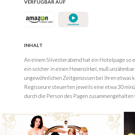
VERFÜGBAR AUF
INHALT
An einem Silvesterabend hat ein Hotelpage so e
ein solcher in einen Hexenzirkel, muß unzähmba
ungewöhnlichen Zeitgenossen bei ihren etwas kr
Regisseure steuerten jeweils eine etwa 30 minüt
durch die Person des Pagen zusammengehalten