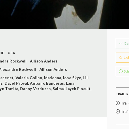
Ge
DIE
USA
Lie
ndre Rockwell
Allison Anders
Alexandre Rockwell
Allison Anders
Sch
Cadenet
,
Valeria Golino
,
Madonna
,
Ione Skye
,
Lili
ls
,
David Proval
,
Antonio Banderas
,
Lana
yn Tomita
,
Danny Verduzco
,
Salma Hayek Pinault
,
TRAILER 
Trail
Trail