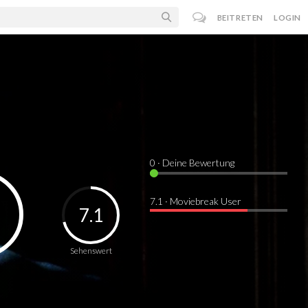
BEITRETEN
LOGIN
0
· Deine Bewertung
7.1 · Moviebreak User
7.1
Sehenswert