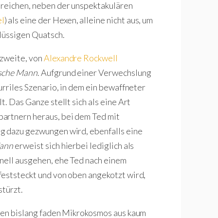
 reichen, neben der unspektakulären
el
) als eine der Hexen, alleine nicht aus, um
lüssigen Quatsch.
 zweite, von
Alexandre Rockwell
lsche Mann
. Aufgrund einer Verwechslung
urriles Szenario, in dem ein bewaffneter
. Das Ganze stellt sich als eine Art
artnern heraus, bei dem Ted mit
g dazu gezwungen wird, ebenfalls eine
Mann
erweist sich hierbei lediglich als
hnell ausgehen, ehe Ted nach einem
feststeckt und von oben angekotzt wird,
stürzt.
den bislang faden Mikrokosmos aus kaum