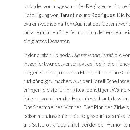
lockt der von insgesamt vier Regisseuren inszen
Beteiligung von
Tarantino
und
Rodriguez
. Die b
extrem wechselhaften Qualität des Gesamtwerks
müsste man den Streifen nur nach den ersten b
ein glattes Desaster.
In der ersten Episode
Die fehlende Zutat
, die vo
inszeniert wurde, verschlägt es Ted in die Honey
eingenistet hat, um einen Fluch, mit dem ihre Gö
rückgängig zu machen. Aus der Hotelküche lassen
bringen, die sie für ihr Ritual benötigen. Währe
Patzers von einer der Hexen jedoch auf, dass ihn
Das Sperma eines Mannes. Den Plan des Zirkels
bekommen, inszeniert die Regisseurin als miss
und Softerotik-Geplänkel, bei der der Humor komp