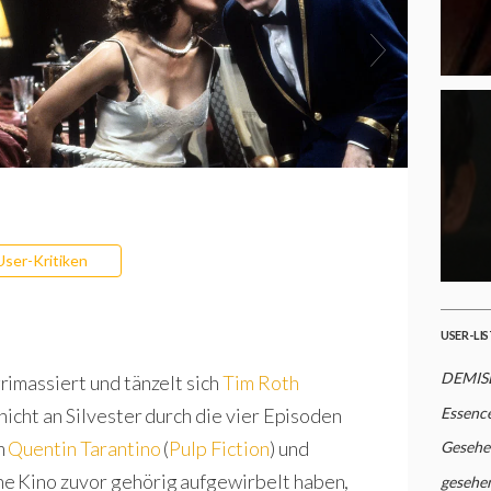
User-Kritiken
USER-LI
DEMISE
imassiert und tänzelt sich
Tim Roth
hicht an Silvester durch die vier Episoden
Essence
m
Quentin Tarantino
(
Pulp Fiction
) und
Gesehe
he Kino zuvor gehörig aufgewirbelt haben,
gesehe