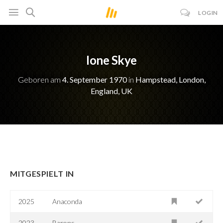
LOGIN
Ione Skye
Geboren am
4. September 1970
in
Hampstead, London,
England, UK
MITGESPIELT IN
2025
Anaconda
2023
Barons