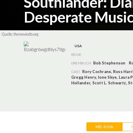
Southlander: Dia
Desperate Musi
Quelle:
themoviedb.org
USA
REGIE
Bob Stephenson
R
DREHBUCH
Rory Cochrane
,
Ross Harr
CAST
Gregg Henry
,
Ione Skye
,
Laura 
Hollander
,
Scott L. Schwartz
,
St
MB-Kritik