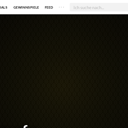
. . .
IALS
GEWINNSPIELE
FEED