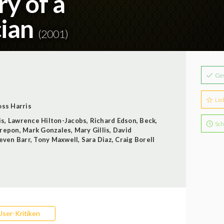
ry of a
cian
(2001)
Ge
Lie
oss Harris
is
,
Lawrence Hilton-Jacobs
,
Richard Edson
,
Beck
,
Sch
Prepon
,
Mark Gonzales
,
Mary Gillis
,
David
even Barr
,
Tony Maxwell
,
Sara Diaz
,
Craig Borell
User-Kritiken