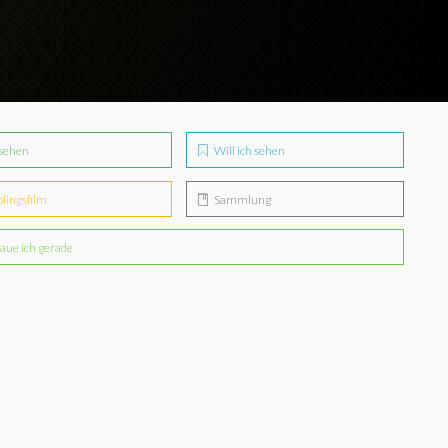
sehen
Will ich sehen
blingsfilm
Sammlung
aue ich gerade