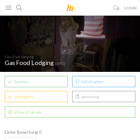
LOGIN
Gas, Food Lodging
Gas Food Lodging
(1992)
Gesehen
Will ich sehen
Lieblingsfilm
Sammlung
Schaue ich gerade
Deine Bewertung: 0