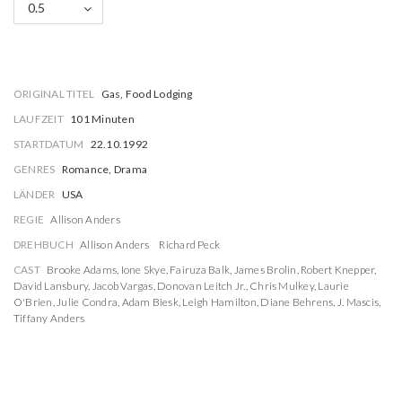
0.5
ORIGINAL TITEL
Gas, Food Lodging
LAUFZEIT
101 Minuten
STARTDATUM
22.10.1992
GENRES
Romance, Drama
LÄNDER
USA
REGIE
Allison Anders
DREHBUCH
Allison Anders
Richard Peck
CAST
Brooke Adams
,
Ione Skye
,
Fairuza Balk
,
James Brolin
,
Robert Knepper
,
David Lansbury
,
Jacob Vargas
,
Donovan Leitch Jr.
,
Chris Mulkey
,
Laurie
O'Brien
,
Julie Condra
,
Adam Biesk
,
Leigh Hamilton
,
Diane Behrens
,
J. Mascis
,
Tiffany Anders