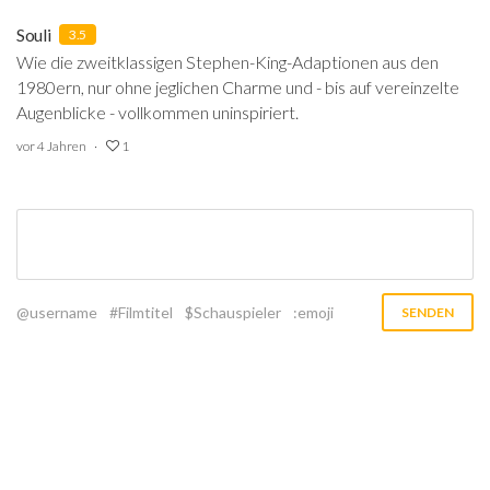
Souli
3.5
Wie die zweitklassigen Stephen-King-Adaptionen aus den
1980ern, nur ohne jeglichen Charme und - bis auf vereinzelte
Augenblicke - vollkommen uninspiriert.
vor 4 Jahren
1
@username
#Filmtitel
$Schauspieler
:emoji