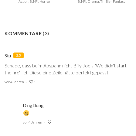
Action, Sci-Fi, Horror
Sci-Fi, Drama, Thriller, Fantasy
KOMMENTARE
(
3
)
Stu
3.5
Schade, dass beim Abspann nicht Billy Joels "We didn't start
the fire" lief. Diese eine Zeile hätte perfekt gepasst.
vor 4 Jahren
1
DingDong
vor 4 Jahren