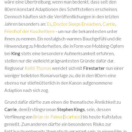
wäre eine Übertreibung, wenn man bedenkt, dass seit den
80ern konstant Adaptionen des Schriftstellers erscheinen.
Dennoch häuften sich die Veröffentlichungen in den letzten
Jahren besonders an:
Es
,
Doctor Sleeps Erwachen
,
Carrie
,
Friedhof der Kuscheltiere
- um nur die bekanntesten unter
ihnen zu nennen. Ein nostalgisch-warmes Bauchgefühl und die
Hinwendung zu Minderheiten, die in Form von Mobbing-Opfern
bei
King
stets eine besondere Aufmerksamkeit erfuhren,
stellen nur die vielleicht prägnantesten Gründe dafür dar.
Regisseur
Keith Thomas
wendet sich mit
Firestarter
nun einer
weniger beliebten Romanvorlage zu, die in den 80ern eine
ebenso nur stiefmütterlich in den Kanon aufgenommene
Adaption nach sich zog.
Grund dafür dürfte zum einen die thematische Ähnlichkeit zu
Carrie
, dem Erstlingsroman
Stephen Kings
, sein, dessen
Verfilmung von
Brian de Palma
(
Scarface
) bis heute Kultstatus
genießt. Zum anderen dürfte ein besonderes Risiko zur
Enttäuschung bereits thematisch veranlagt sein. In einem Film, in