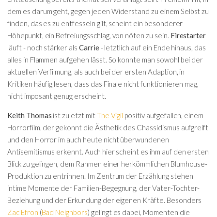
dem es darum geht, gegen jeden Widerstand zu einem Selbst zu
finden, das es zu entfesseln gilt, scheint ein besonderer
Höhepunkt, ein Befreiungsschlag, von nöten zu sein.
Firestarter
läuft - noch stärker als
Carrie
- letztlich auf ein Ende hinaus, das
alles in Flammen aufgehen lässt. So konnte man sowohl bei der
aktuellen Verfilmung, als auch bei der ersten Adaption, in
Kritiken häufig lesen, dass das Finale nicht funktionieren mag,
nicht imposant genug erscheint.
Keith Thomas
ist zuletzt mit
The Vigil
positiv aufgefallen, einem
Horrorfilm, der gekonnt die Ästhetik des Chassidismus aufgreift
und den Horror im auch heute nicht überwundenen
Antisemitismus erkennt. Auch hier scheint es ihm auf den ersten
Blick zu gelingen, dem Rahmen einer herkömmlichen Blumhouse-
Produktion zu entrinnen. Im Zentrum der Erzählung stehen
intime Momente der Familien-Begegnung, der Vater-Tochter-
Beziehung und der Erkundung der eigenen Kräfte. Besonders
Zac Efron
(
Bad Neighbors
) gelingt es dabei, Momenten die