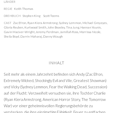
LÄNDER
REGIE
Keith Thomas
DREHBUCH
Stephen King
Scott Teems
CAST
Zac Efron
,
Ryan Kiera Armstrong
,
Sydney Lemmon
,
Michael Greyeyes
,
Gloria Reuben
,
Kurtwood Smith
,
John Beasley
,
Tina Jung
,
Hannan Younis
,
Gavin Maciver-Wright
,
Jeremy Ferdman
,
Jamillah Ross
,
Morrissa Nicole
,
Sheila Boyd
,
Darrin Maharaj
,
Danny Waugh
INHALT
Seit mehr als einem Jahrzehnt befinden sich Andy (Zac Efron,
Extremely Wicked, Shockingly Evil and Vile, Greatest Showman)
und Vicky (Sydney Lemmon, Fear the Walking Dead, Succession)
auf der Flucht: Verzweifelt versuchen sie, ihre Tochter Charlie
(Ryan Kiera Armstrong, American Horror Story, The Tomorrow
War) vor einer geheimnisvollen Regierungsbehörde zu
verstecken, die ihre einzigartige Fähigkeit, Feuer zu entfachen,