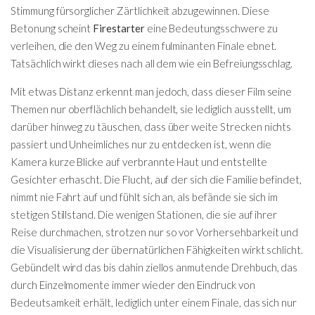
Stimmung fürsorglicher Zärtlichkeit abzugewinnen. Diese
Betonung scheint
Firestarter
eine Bedeutungsschwere zu
verleihen, die den Weg zu einem fulminanten Finale ebnet.
Tatsächlich wirkt dieses nach all dem wie ein Befreiungsschlag.
Mit etwas Distanz erkennt man jedoch, dass dieser Film seine
Themen nur oberflächlich behandelt, sie lediglich ausstellt, um
darüber hinweg zu täuschen, dass über weite Strecken nichts
passiert und Unheimliches nur zu entdecken ist, wenn die
Kamera kurze Blicke auf verbrannte Haut und entstellte
Gesichter erhascht. Die Flucht, auf der sich die Familie befindet,
nimmt nie Fahrt auf und fühlt sich an, als befände sie sich im
stetigen Stillstand. Die wenigen Stationen, die sie auf ihrer
Reise durchmachen, strotzen nur so vor Vorhersehbarkeit und
die Visualisierung der übernatürlichen Fähigkeiten wirkt schlicht.
Gebündelt wird das bis dahin ziellos anmutende Drehbuch, das
durch Einzelmomente immer wieder den Eindruck von
Bedeutsamkeit erhält, lediglich unter einem Finale, das sich nur