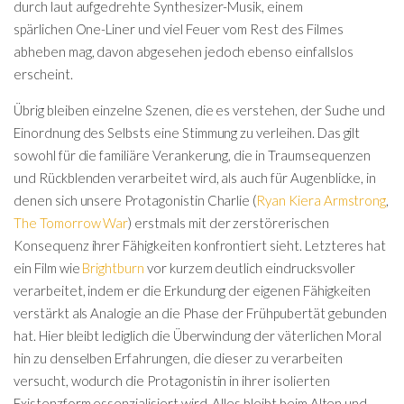
durch laut aufgedrehte Synthesizer-Musik, einem
spärlichen One-Liner und viel Feuer vom Rest des Filmes
abheben mag, davon abgesehen jedoch ebenso einfallslos
erscheint.
Übrig bleiben einzelne Szenen, die es verstehen, der Suche und
Einordnung des Selbsts eine Stimmung zu verleihen. Das gilt
sowohl für die familiäre Verankerung, die in Traumsequenzen
und Rückblenden verarbeitet wird, als auch für Augenblicke, in
denen sich unsere Protagonistin Charlie (
Ryan Kiera Armstrong
,
The Tomorrow War
) erstmals mit der zerstörerischen
Konsequenz ihrer Fähigkeiten konfrontiert sieht. Letzteres hat
ein Film wie
Brightburn
vor kurzem deutlich eindrucksvoller
verarbeitet, indem er die Erkundung der eigenen Fähigkeiten
verstärkt als Analogie an die Phase der Frühpubertät gebunden
hat. Hier bleibt lediglich die Überwindung der väterlichen Moral
hin zu denselben Erfahrungen, die dieser zu verarbeiten
versucht, wodurch die Protagonistin in ihrer isolierten
Existenzform essenzialisiert wird. Alles bleibt beim Alten und