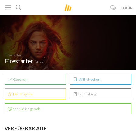
LOGIN
Firestarter
Firestarter
(2022)
Gesehen
Will ich sehen
Lieblingsfilm
Sammlung
Schaue ich gerade
VERFÜGBAR AUF