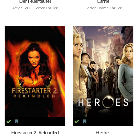
Der Feuerteufel
Carrie
Action, Sci-Fi, Horror, Thriller
Horror, Drama, Thriller
Firestarter 2: Rekindled
Heroes