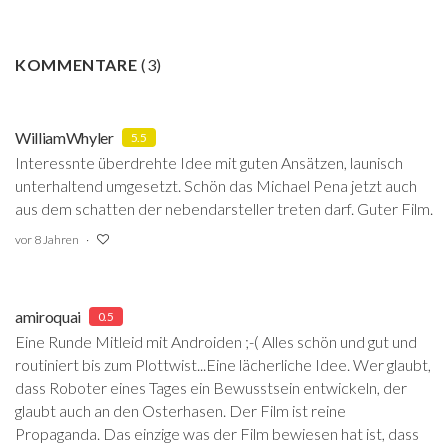
KOMMENTARE
(
3
)
WilliamWhyler
5.5
Interessnte überdrehte Idee mit guten Ansätzen, launisch
unterhaltend umgesetzt. Schön das Michael Pena jetzt auch
aus dem schatten der nebendarsteller treten darf. Guter Film.
vor 8 Jahren
amiroquai
0.5
Eine Runde Mitleid mit Androiden ;-( Alles schön und gut und
routiniert bis zum Plottwist...Eine lächerliche Idee. Wer glaubt,
dass Roboter eines Tages ein Bewusstsein entwickeln, der
glaubt auch an den Osterhasen. Der Film ist reine
Propaganda. Das einzige was der Film bewiesen hat ist, dass