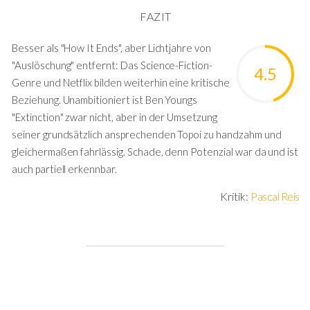
FAZIT
Besser als "How It Ends", aber Lichtjahre von
"Auslöschung" entfernt: Das Science-Fiction-
4.5
Genre und Netflix bilden weiterhin eine kritische
Beziehung. Unambitioniert ist Ben Youngs
"Extinction" zwar nicht, aber in der Umsetzung
seiner grundsätzlich ansprechenden Topoi zu handzahm und
gleichermaßen fahrlässig. Schade, denn Potenzial war da und ist
auch partiell erkennbar.
Kritik:
Pascal Reis