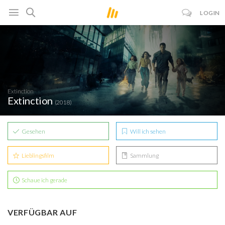
LOGIN
Extinction
Extinction
(2018)
Gesehen
Will ich sehen
Lieblingsfilm
Sammlung
Schaue ich gerade
VERFÜGBAR AUF