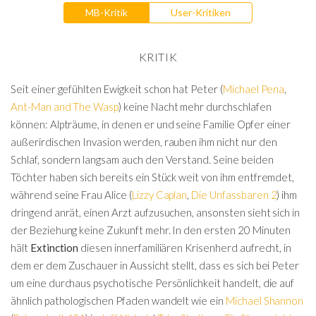
MB-Kritik
User-Kritiken
KRITIK
Seit einer gefühlten Ewigkeit schon hat Peter (
Michael Pena
,
Ant-Man and The Wasp
) keine Nacht mehr durchschlafen
können: Alpträume, in denen er und seine Familie Opfer einer
außerirdischen Invasion werden, rauben ihm nicht nur den
Schlaf, sondern langsam auch den Verstand. Seine beiden
Töchter haben sich bereits ein Stück weit von ihm entfremdet,
während seine Frau Alice (
Lizzy Caplan
,
Die Unfassbaren 2
) ihm
dringend anrät, einen Arzt aufzusuchen, ansonsten sieht sich in
der Beziehung keine Zukunft mehr. In den ersten 20 Minuten
hält
Extinction
diesen innerfamiliären Krisenherd aufrecht, in
dem er dem Zuschauer in Aussicht stellt, dass es sich bei Peter
um eine durchaus psychotische Persönlichkeit handelt, die auf
ähnlich pathologischen Pfaden wandelt wie ein
Michael Shannon