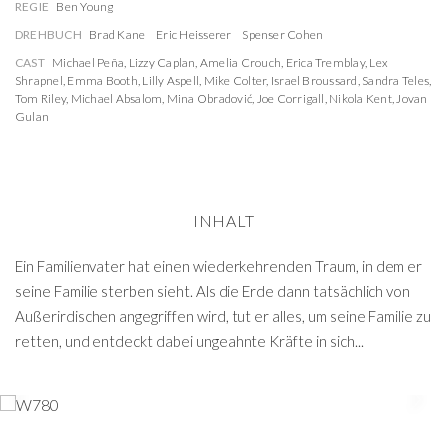
REGIE
Ben Young
DREHBUCH
Brad Kane
Eric Heisserer
Spenser Cohen
CAST
Michael Peña
,
Lizzy Caplan
,
Amelia Crouch
,
Erica Tremblay
,
Lex
Shrapnel
,
Emma Booth
,
Lilly Aspell
,
Mike Colter
,
Israel Broussard
,
Sandra Teles
,
Tom Riley
,
Michael Absalom
,
Mina Obradović
,
Joe Corrigall
,
Nikola Kent
,
Jovan
Gulan
INHALT
Ein Familienvater hat einen wiederkehrenden Traum, in dem er
seine Familie sterben sieht. Als die Erde dann tatsächlich von
Außerirdischen angegriffen wird, tut er alles, um seine Familie zu
retten, und entdeckt dabei ungeahnte Kräfte in sich...