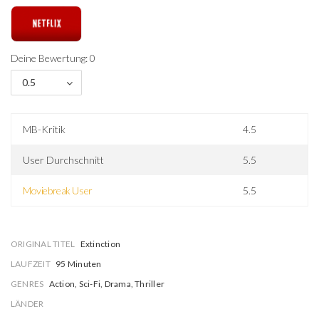
Deine Bewertung: 0
0.5
MB-Kritik
4.5
User Durchschnitt
5.5
Moviebreak User
5.5
ORIGINAL TITEL
Extinction
LAUFZEIT
95 Minuten
GENRES
Action, Sci-Fi, Drama, Thriller
LÄNDER