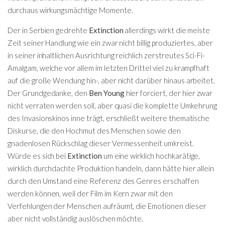
durchaus wirkungsmächtige Momente.
Der in Serbien gedrehte
Extinction
allerdings wirkt die meiste
Zeit seiner Handlung wie ein zwar nicht billig produziertes, aber
in seiner inhaltlichen Ausrichtung reichlich zerstreutes Sci-Fi-
Amalgam, welche vor allem im letzten Drittel viel zu krampfhaft
auf die große Wendung hin-, aber nicht darüber hinaus arbeitet.
Der Grundgedanke, den
Ben Young
hier forciert, der hier zwar
nicht verraten werden soll, aber quasi die komplette Umkehrung
des Invasionskinos inne trägt, erschließt weitere thematische
Diskurse, die den Hochmut des Menschen sowie den
gnadenlosen Rückschlag dieser Vermessenheit umkreist.
Würde es sich bei
Extinction
um eine wirklich hochkarätige,
wirklich durchdachte Produktion handeln, dann hätte hier allein
durch den Umstand eine Referenz des Genres erschaffen
werden können, weil der Film im Kern zwar mit den
Verfehlungen der Menschen aufräumt, die Emotionen dieser
aber nicht vollständig auslöschen möchte.