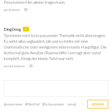
Pena keinen Film alleine tragen kann.
vor 8 Jahren
DingDong
5
Tja könnte mich trotz passender Thematik nicht überzeugen.
Es wirkt alles unglaublich zäh und es fehlte mir eine
charismatische oder wenigstens interessante Hauptfigur. Die
Action hat gute Ansätze (Raumschiffe ) versagt aber sonst
komplett. Einzig der kleine Twist war nett.
vor fast 8 Jahren
@username
#Filmtitel
$Schauspieler
:emoji