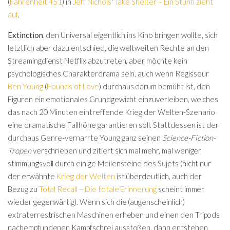
(
Fahrenheit 451
) in
Jeff Nichols
'
Take Shelter – Ein Sturm zieht
auf
.
Extinction
, den Universal eigentlich ins Kino bringen wollte, sich
letztlich aber dazu entschied, die weltweiten Rechte an den
Streamingdienst Netflix abzutreten, aber möchte kein
psychologisches Charakterdrama sein, auch wenn Regisseur
Ben Young
(
Hounds of Love
) durchaus darum bemüht ist, den
Figuren ein emotionales Grundgewicht einzuverleiben, welches
das nach 20 Minuten eintreffende Krieg der Welten-Szenario
eine dramatische Fallhöhe garantieren soll. Stattdessen ist der
durchaus Genre-vernarrte Young ganz seinen
Science-Fiction-
Tropen
verschrieben und zitiert sich mal mehr, mal weniger
stimmungsvoll durch einige Meilensteine des Sujets (nicht nur
der erwähnte
Krieg der Welten
ist überdeutlich, auch der
Bezug zu
Total Recall – Die totale Erinnerung
scheint immer
wieder gegenwärtig). Wenn sich die (augenscheinlich)
extraterrestrischen Maschinen erheben und einen den Tripods
nachempfundenen Kampfschrei ausstoßen, dann entstehen