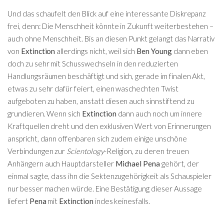
Und das schaufelt den Blick auf eine interessante Diskrepanz
frei, denn: Die Menschheit könnte in Zukunft weiterbestehen –
auch ohne Menschheit. Bis an diesen Punkt gelangt das Narrativ
von
Extinction
allerdings nicht, weil sich
Ben Young
dann eben
doch zu sehr mit Schusswechseln in den reduzierten
Handlungsräumen beschäftigt und sich, gerade im finalen Akt,
etwas zu sehr dafür feiert, einen waschechten Twist
aufgeboten zu haben, anstatt diesen auch sinnstiftend zu
grundieren. Wenn sich
Extinction
dann auch noch um innere
Kraftquellen dreht und den exklusiven Wert von Erinnerungen
anspricht, dann offenbaren sich zudem einige unschöne
Verbindungen zur
Scientology
-Religion, zu deren treuen
Anhängern auch Hauptdarsteller
Michael Pena
gehört, der
einmal sagte, dass ihn die Sektenzugehörigkeit als Schauspieler
nur besser machen würde. Eine Bestätigung dieser Aussage
liefert
Pena
mit
Extinction
indes keinesfalls.