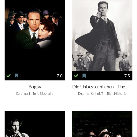
7.0
7.5
Bugsy
Die Unbestechlichen - The Untouchables
Drama, Krimi, Biografie
Drama, Krimi, Thriller, Historie