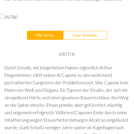
MB-Kritik
User-Kritiken
KRITIK
Dutch Schultz, mit bürgerlichen Namen eigentlich Arthur
Flegenheimer, zählt neben Al Capone zu den wohl meist
portraitierten Gangstern der Prohibitionszeit. Wie Capone kein
Mann von Welt und Eleganz. Ein Typ von der Straße, der sich mit
skrupelloser Härte und einer gewissen Bauernschläue den Weg
an die Spitze ebnete. Etwas primitiv, aber gefürchtet, mächtig
und ungemein erfolgreich. Während Capones Ende durch seine
Inhaftierung wegen Steuerhinterziehung in Alcatraz eingeläutet
wurde, starb Schultz weniger Jahre später im Kugelhagel nach