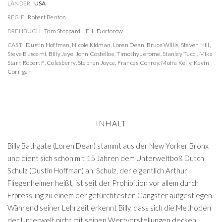
LÄNDER
USA
REGIE
Robert Benton
DREHBUCH
Tom Stoppard
E. L. Doctorow
CAST
Dustin Hoffman
,
Nicole Kidman
,
Loren Dean
,
Bruce Willis
,
Steven Hill
,
Steve Buscemi
,
Billy Jaye
,
John Costelloe
,
Timothy Jerome
,
Stanley Tucci
,
Mike
Starr
,
Robert F. Colesberry
,
Stephen Joyce
,
Frances Conroy
,
Moira Kelly
,
Kevin
Corrigan
INHALT
Billy Bathgate (Loren Dean) stammt aus der New Yorker Bronx
und dient sich schon mit 15 Jahren dem Unterweltboß Dutch
Schulz (Dustin Hoffman) an. Schulz, der eigentlich Arthur
Fliegenheimer heißt, ist seit der Prohibition vor allem durch
Erpressung zu einem der gefürchtesten Gangster aufgestiegen.
Während seiner Lehrzeit erkennt Billy, dass sich die Methoden
der Unterwelt nicht mit seinen Wertvorstellungen decken....