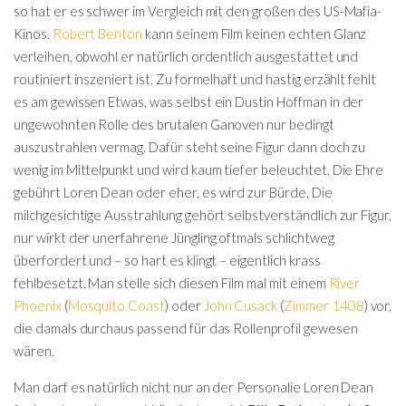
so hat er es schwer im Vergleich mit den großen des US-Mafia-
Kinos.
Robert Benton
kann seinem Film keinen echten Glanz
verleihen, obwohl er natürlich ordentlich ausgestattet und
routiniert inszeniert ist. Zu formelhaft und hastig erzählt fehlt
es am gewissen Etwas, was selbst ein Dustin Hoffman in der
ungewohnten Rolle des brutalen Ganoven nur bedingt
auszustrahlen vermag. Dafür steht seine Figur dann doch zu
wenig im Mittelpunkt und wird kaum tiefer beleuchtet. Die Ehre
gebührt Loren Dean oder eher, es wird zur Bürde. Die
milchgesichtige Ausstrahlung gehört selbstverständlich zur Figur,
nur wirkt der unerfahrene Jüngling oftmals schlichtweg
überfordert und – so hart es klingt – eigentlich krass
fehlbesetzt. Man stelle sich diesen Film mal mit einem
River
Phoenix
(
Mosquito Coast
) oder
John Cusack
(
Zimmer 1408
) vor,
die damals durchaus passend für das Rollenprofil gewesen
wären.
Man darf es natürlich nicht nur an der Personalie Loren Dean