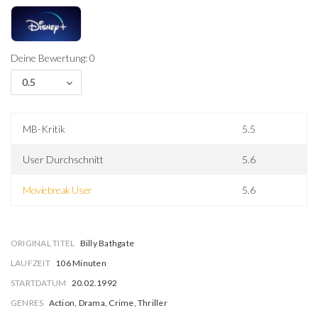
Deine Bewertung: 0
0.5
MB-Kritik
5.5
User Durchschnitt
5.6
Moviebreak User
5.6
ORIGINAL TITEL
Billy Bathgate
LAUFZEIT
106 Minuten
STARTDATUM
20.02.1992
GENRES
Action, Drama, Crime, Thriller