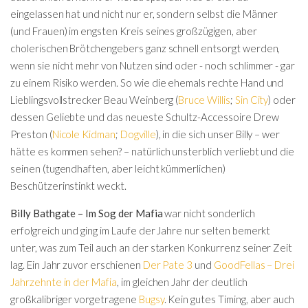
eingelassen hat und nicht nur er, sondern selbst die Männer
(und Frauen) im engsten Kreis seines großzügigen, aber
cholerischen Brötchengebers ganz schnell entsorgt werden,
wenn sie nicht mehr von Nutzen sind oder - noch schlimmer - gar
zu einem Risiko werden. So wie die ehemals rechte Hand und
Lieblingsvollstrecker Beau Weinberg (
Bruce Willis
;
Sin City
) oder
dessen Geliebte und das neueste Schultz-Accessoire Drew
Preston (
Nicole Kidman
;
Dogville
), in die sich unser Billy – wer
hätte es kommen sehen? – natürlich unsterblich verliebt und die
seinen (tugendhaften, aber leicht kümmerlichen)
Beschützerinstinkt weckt.
Billy Bathgate – Im Sog der Mafia
war nicht sonderlich
erfolgreich und ging im Laufe der Jahre nur selten bemerkt
unter, was zum Teil auch an der starken Konkurrenz seiner Zeit
lag. Ein Jahr zuvor erschienen
Der Pate 3
und
GoodFellas – Drei
Jahrzehnte in der Mafia
, im gleichen Jahr der deutlich
großkalibriger vorgetragene
Bugsy
. Kein gutes Timing, aber auch