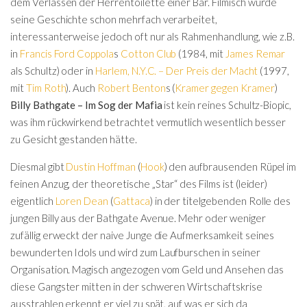
dem Verlassen der Herrentoilette einer Bar. Filmisch wurde
seine Geschichte schon mehrfach verarbeitet,
interessanterweise jedoch oft nur als Rahmenhandlung, wie z.B.
in
Francis Ford Coppola
s
Cotton Club
(1984, mit
James Remar
als Schultz) oder in
Harlem, N.Y.C. – Der Preis der Macht
(1997,
mit
Tim Roth
). Auch
Robert Benton
s (
Kramer gegen Kramer
)
Billy Bathgate – Im Sog der Mafia
ist kein reines Schultz-Biopic,
was ihm rückwirkend betrachtet vermutlich wesentlich besser
zu Gesicht gestanden hätte.
Diesmal gibt
Dustin Hoffman
(
Hook
) den aufbrausenden Rüpel im
feinen Anzug, der theoretische „Star“ des Films ist (leider)
eigentlich
Loren Dean
(
Gattaca
) in der titelgebenden Rolle des
jungen Billy aus der Bathgate Avenue. Mehr oder weniger
zufällig erweckt der naive Junge die Aufmerksamkeit seines
bewunderten Idols und wird zum Laufburschen in seiner
Organisation. Magisch angezogen vom Geld und Ansehen das
diese Gangster mitten in der schweren Wirtschaftskrise
ausstrahlen erkennt er viel zu spät, auf was er sich da