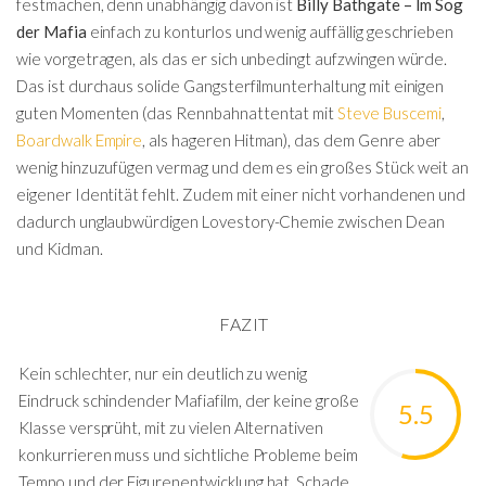
festmachen, denn unabhängig davon ist
Billy Bathgate – Im Sog
der Mafia
einfach zu konturlos und wenig auffällig geschrieben
wie vorgetragen, als das er sich unbedingt aufzwingen würde.
Das ist durchaus solide Gangsterfilmunterhaltung mit einigen
guten Momenten (das Rennbahnattentat mit
Steve Buscemi
,
Boardwalk Empire
, als hageren Hitman), das dem Genre aber
wenig hinzuzufügen vermag und dem es ein großes Stück weit an
eigener Identität fehlt. Zudem mit einer nicht vorhandenen und
dadurch unglaubwürdigen Lovestory-Chemie zwischen Dean
und Kidman.
FAZIT
Kein schlechter, nur ein deutlich zu wenig
Eindruck schindender Mafiafilm, der keine große
5.5
Klasse versprüht, mit zu vielen Alternativen
konkurrieren muss und sichtliche Probleme beim
Tempo und der Figurenentwicklung hat. Schade