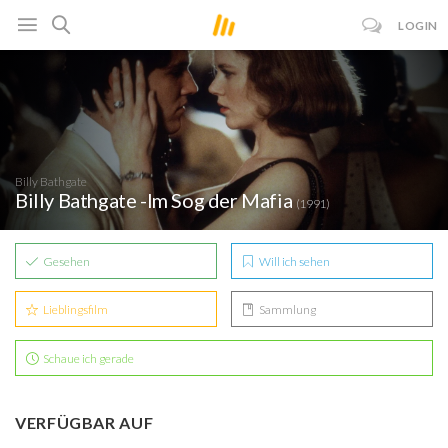
LOGIN
Billy Bathgate
Billy Bathgate -Im Sog der Mafia
(1991)
Gesehen
Will ich sehen
Lieblingsfilm
Sammlung
Schaue ich gerade
VERFÜGBAR AUF